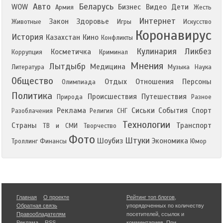
Авто
Беларусь
WOW
Бизнес
Видео
Дети
Армия
Жесть
Интернет
Закон
Здоровье
Животные
Игры
Искусство
Коронавирус
История
Казахстан
Кино
Конфликты
Кулинария
Ликбез
Косметичка
Коррупция
Криминал
Мнения
Лытдыбр
Медицина
Литература
Музыка
Наука
Общество
Отдых
Отношения
Персоны
Олимпиада
Политика
Происшествия
Путешествия
Природа
Разное
Реклама
Сиськи
События
Спорт
Разоблачения
Религия
СНГ
Технологии
Страны
Транспорт
ТВ и СМИ
Творчество
Фото
Штуки
Шоубиз
Экономика
Троллинг
Финансы
Юмор
Главная
О проекте
Рейтинг топ блогов
,
Обратная связь
упорядоченных по количеству
Правообладателям
посетителей, ссылок и
Реклама
RSS
комментариев. При