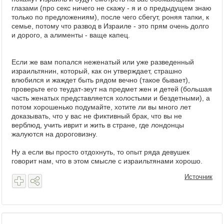
глазами (про секс ничего не скажу - я и о предыдущем знаю
только по предложениям), после чего сбегут, роняя тапки, к
семье, потому что развод в Израиле - это прям очень долго
и дорого, а алименты - ваще капец.
Если же вам попался неженатый или уже разведенный
израильтянин, который, как он утверждает, страшно
влюбился и жаждет быть рядом вечно (такое бывает),
проверьте его теудат-зеут на предмет жен и детей (большая
часть женатых представляется холостыми и бездетными), а
потом хорошенько подумайте, хотите ли вы много лет
доказывать, что у вас не фиктивный брак, что вы не
верблюд, учить иврит и жить в стране, где лондонцы
жалуются на дороговизну.
Ну а если вы просто отдохнуть, то опыт ряда девушек
говорит нам, что в этом смысле с израильтянами хорошо.
Источник