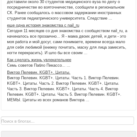
доставили около 30 студентов медицинского вуза по делу о
посредничестве во взяточничестве, сообщили в региональном
СК. Ранее сообщалось о массовом задержании иностранных
студентов педиатрического университета. Следствие ...
еще одна история знакомства с nail_ru
Сегодня 11 месяцев со дня знакомства с сообществом nail_ru, а
начиналось все прозаично... Я - мама двоих детей, и дети - это
моя работа и мой досуг, сами понимаете, времени всегда мало
для себя любимой (книжку почитать, маску для лица замесить,
ногти перекрасить). И шло бы все своим ...
Как сделать жизнь увлекательнее
Семь советов Пабло Пикассо... ...
Виктор Пелевин. KGBT+. Цитаты.
Виктор Пелевин. KGBT+. Цитаты. Часть 1. Виктор Пелевин.
KGBT+. Цитаты. Часть 2. Виктор Пелевин. KGBT+. Цитаты.
Часть 3. Виктор Пелевин. KGBT+. Цитаты. Часть 4. Виктор
Пелевин. KGBT+. Цитаты. Часть 5. Виктор Пелевин. KGBT+.
МЕМЫ. Цитаты из всех романов Виктора ...