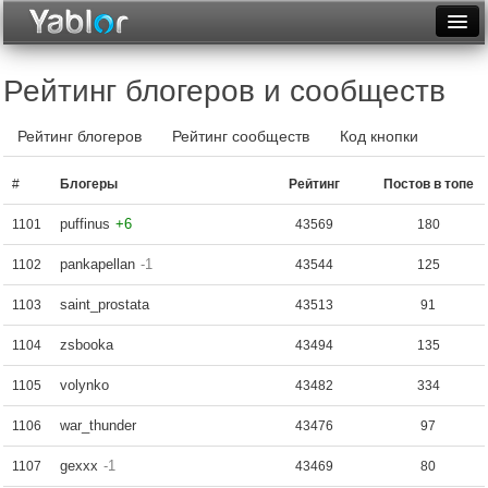
Разместить статью
Войти
Рейтинг блогеров и сообществ
Неделя
Рейтинг блогеров
Рейтинг сообществ
Код кнопки
Месяц
#
Блогеры
Рейтинг
Постов в топе
Рейтинги
puffinus
+6
1101
43569
180
Архив
pankapellan
-1
1102
43544
125
Фототоп
saint_prostata
1103
43513
91
Видеотоп
zsbooka
1104
43494
135
volynko
1105
43482
334
war_thunder
1106
43476
97
gexxx
-1
1107
43469
80