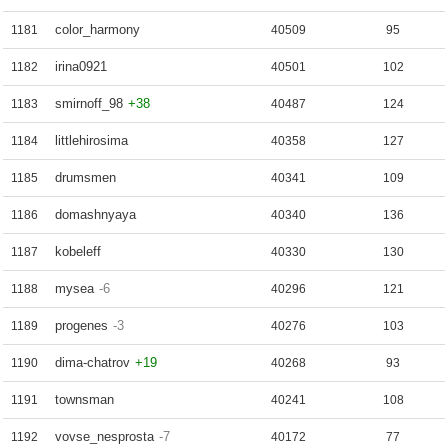
color_harmony
1181
40509
95
irina0921
1182
40501
102
smirnoff_98
+38
1183
40487
124
littlehirosima
1184
40358
127
drumsmen
1185
40341
109
domashnyaya
1186
40340
136
kobeleff
1187
40330
130
mysea
-6
1188
40296
121
progenes
-3
1189
40276
103
dima-chatrov
+19
1190
40268
93
townsman
1191
40241
108
vovse_nesprosta
-7
1192
40172
77