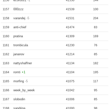
ecoross1
-1
1156
41550
144
000zzz
1157
41539
100
varandej
-5
1158
41531
204
anti-chief
1159
41474
83
pratina
1160
41309
169
trombicula
1161
41230
76
jananov
1162
41214
85
nattyshaffner
1163
41134
182
romti
+1
1164
41104
195
morfing
-5
1165
41075
117
week_by_week
1166
41042
95
slobodin
1167
41006
85
sandrina
1168
41000
98