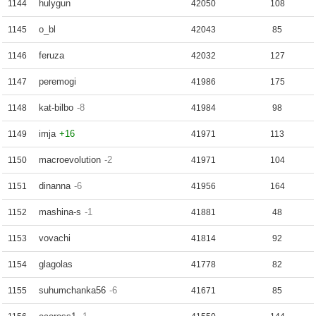
hulygun
1144
42050
108
o_bl
1145
42043
85
feruza
1146
42032
127
peremogi
1147
41986
175
kat-bilbo
-8
1148
41984
98
imja
+16
1149
41971
113
macroevolution
-2
1150
41971
104
dinanna
-6
1151
41956
164
mashina-s
-1
1152
41881
48
vovachi
1153
41814
92
glagolas
1154
41778
82
suhumchanka56
-6
1155
41671
85