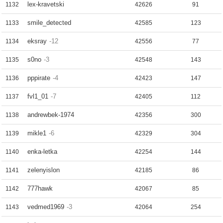
lex-kravetski
1132
42626
91
smile_detected
1133
42585
123
eksray
-12
1134
42556
77
s0no
-3
1135
42548
143
pppirate
-4
1136
42423
147
fvl1_01
-7
1137
42405
112
andrewbek-1974
1138
42356
300
mikle1
-6
1139
42329
304
enka-letka
1140
42254
144
zelenyislon
1141
42185
86
777hawk
1142
42067
85
vedmed1969
-3
1143
42064
254