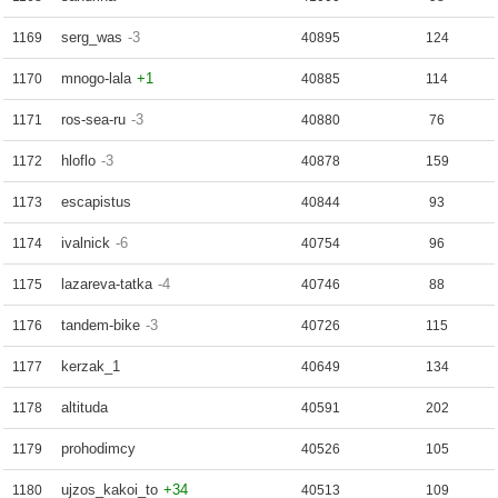
serg_was
-3
1169
40895
124
mnogo-lala
+1
1170
40885
114
ros-sea-ru
-3
1171
40880
76
hloflo
-3
1172
40878
159
escapistus
1173
40844
93
ivalnick
-6
1174
40754
96
lazareva-tatka
-4
1175
40746
88
tandem-bike
-3
1176
40726
115
kerzak_1
1177
40649
134
altituda
1178
40591
202
prohodimcy
1179
40526
105
ujzos_kakoi_to
+34
1180
40513
109