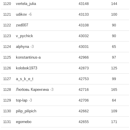
vertela_julia
1120
43148
144
udikov
-6
1121
43133
100
zed007
1122
43108
90
v_pychick
1123
43032
90
alphyna
-3
1124
43031
65
konstantinus-a
1125
42966
97
kolobok1973
1126
42873
125
a_s_k_e_t
1127
42753
99
Любовь Каренгина
-3
1128
42716
165
top-lap
-3
1129
42706
64
pilip_pilipich
1130
42662
109
egornebo
1131
42655
171