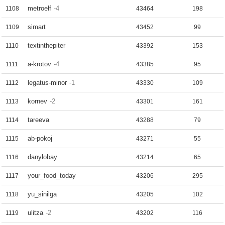
metroelf
-4
1108
43464
198
simart
1109
43452
99
textinthepiter
1110
43392
153
a-krotov
-4
1111
43385
95
legatus-minor
-1
1112
43330
109
kornev
-2
1113
43301
161
tareeva
1114
43288
79
ab-pokoj
1115
43271
55
danylobay
1116
43214
65
your_food_today
1117
43206
295
yu_sinilga
1118
43205
102
ulitza
-2
1119
43202
116