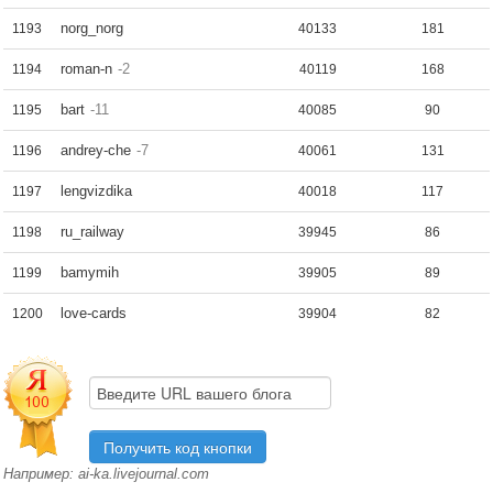
norg_norg
1193
40133
181
roman-n
-2
1194
40119
168
bart
-11
1195
40085
90
andrey-che
-7
1196
40061
131
lengvizdika
1197
40018
117
ru_railway
1198
39945
86
bamymih
1199
39905
89
love-cards
1200
39904
82
Например: ai-ka.livejournal.com