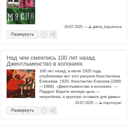
10-07-2025
—
galina_kayumova
Развернуть
Над чем смеялись 100 лет назад.
Джентльменство в колониях
100 лет назад, в июле 1925 года,
опубликован вот этот рисунок Константина
Елисеева: 1925. Константин Елисеев (1890
—1968). «Джентльменство в колониях. —
Пардон! Берите мелкую цель —
негритёнка, а крупную оставьте для дамы»
Многое ли с тех пор изменилось? Да
10-07-2025
—
maysuryan
практически ничего. Уже в ...
Развернуть