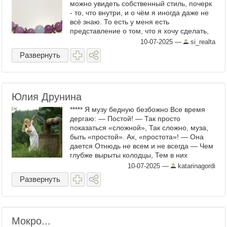
можно увидеть собственный стиль, почерк
- то, что внутри, и о чём я иногда даже не
всё знаю. То есть у меня есть
представление о том, что я хочу сделать,
но получиться может не совсем так, а с
10-07-2025
—
si_realta
какой-то такой ...
Развернуть
Юлия Друнина
***** Я музу бедную безбожно Все время
дергаю: — Постой! — Так просто
показаться «сложной», Так сложно, муза,
быть «простой». Ах, «простота»! — Она
дается Отнюдь не всем и не всегда — Чем
глубже вырыты колодцы, Тем в них
прозрачнее вода. ...
10-07-2025
—
katarinagordi
Развернуть
Мокро...