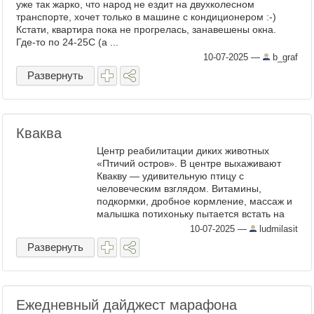
уже так жарко, что народ не ездит на двухколесном
транспорте, хочет только в машине с кондиционером :-)
Кстати, квартира пока не прогрелась, занавешены окна.
Где-то по 24-25С (а ...
10-07-2025
—
b_graf
Развернуть
Кваква
Центр реабилитации диких животных
«Птичий остров». В центре выхаживают
Квакву — удивительную птицу с
человеческим взглядом. Витамины,
подкормки, дробное кормление, массаж и
малышка потихоньку пытается встать на
лапки. Левая работает, правая, видимо,
10-07-2025
—
ludmilasit
отбита. Кваквы умные птицы, например, ...
Развернуть
Ежедневный дайджест марафона