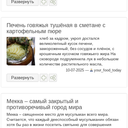
Развернуть
Печень говяжья тушёная в сметане с
картофельным пюре
хлеб за кадром, укроп достался
великолепный кусок печени,
замороженный, без сосудов и плёнок, с
крошечным кусочком говяжьего жира На
сковороде подрумянила лук в небольшом
количестве растительного масла,
выложила печень и поджарила на сильном
10-07-2025
—
your_food_today
огне с одной стороне, перевернула, ...
Развернуть
Мекка – самый закрытый и
противоречивый город мира
Мекка – священное место для мусульман всего мира.
Считается, что каждый дееспособный мусульманин обязан
хотя бы раз в жизни посетить святыню для совершения