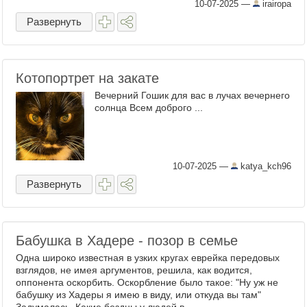
насыпать столовую ложку паприки, полить
10-07-2025
—
irairopa
растительным ...
Развернуть
Котопортрет на закате
Вечерний Гошик для вас в лучах вечернего
солнца Всем доброго ...
10-07-2025
—
katya_kch96
Развернуть
Бабушка в Хадере - позор в семье
Одна широко известная в узких кругах еврейка передовых
взглядов, не имея аргументов, решила, как водится,
оппонента оскорбить. Оскорбление было такое: "Ну уж не
бабушку из Хадеры я имею в виду, или откуда вы там"