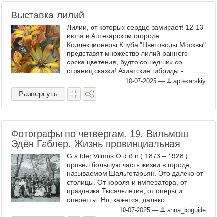
Выставка лилий
Лилии, от которых сердце замирает! 12-13
июля в Аптекарском огороде
Коллекционеры Клуба "Цветоводы Москвы"
представят множество лилий раннего
срока цветения, будто сошедших со
страниц сказки! Азиатские гибриды -
надежные и жизнестойкие сорта селекции
10-07-2025
—
aptekarskiy
ВНИИС им. Мичурина, созданные ...
Развернуть
Фотографы по четвергам. 19. Вильмош
Эдён Габлер. Жизнь провинциальная
G á bler Vilmos Ö d ö n ( 1873 – 1928 )
провёл большую часть жизни в городе,
называемом Шальготарьян. Это далеко от
столицы. От короля и императора, от
праздника Тысячелетия, от оперы и
оперетты. Но, кажется, далеко ...
10-07-2025
—
anna_bpguide