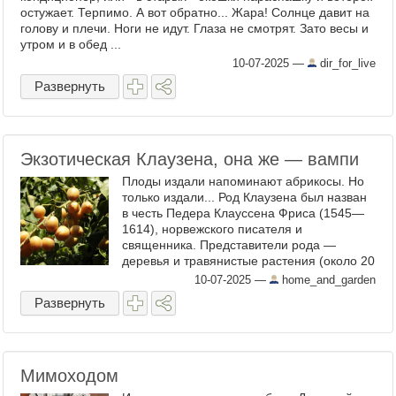
остужает. Терпимо. А вот обратно... Жара! Солнце давит на
голову и плечи. Ноги не идут. Глаза не смотрят. Зато весы и
утром и в обед ...
10-07-2025
—
dir_for_live
Развернуть
Экзотическая Клаузена, она же — вампи
Плоды издали напоминают абрикосы. Но
только издали... Род Клаузена был назван
в честь Педера Клауссена Фриса (1545—
1614), норвежского писателя и
священника. Представители рода —
деревья и травянистые растения (около 20
видов). Клаузена точечная, Вампи —
10-07-2025
—
home_and_garden
Clausena lansium ...
Развернуть
Мимоходом