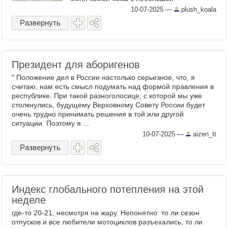
склонностью к пигментации - есть
10-07-2025
—
plush_koala
буквально несколько ...
Развернуть
Президент для аборигенов
" Положение дел в России настолько серьезное, что, я
считаю, нам есть смысл подумать над формой правления в
республике. При такой разноголосице, с которой мы уже
столкнулись, будущему Верховному Совету России будет
очень трудно принимать решения в той или другой
ситуации. Поэтому я ...
10-07-2025
—
aizen_tt
Развернуть
Индекс глобального потепления на этой
неделе
где-то 20-21, несмотря на жару. Непонятно: то ли сезон
отпусков и все любители мотоциклов разъехались, то ли