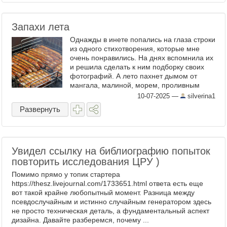
Запахи лета
Однажды в инете попались на глаза строки
из одного стихотворения, которые мне
очень понравились. На днях вспомнила их
и решила сделать к ним подборку своих
фотографий. А лето пахнет дымом от
мангала, малиной, морем, проливным
дождём, черешней спелой, кремом для
10-07-2025
—
silverina1
загара ...
Развернуть
Увидел ссылку на библиографию попыток
повторить исследования ЦРУ )
Помимо прямо у топик стартера
https://thesz.livejournal.com/1733651.html ответа есть еще
вот такой крайне любопытный момент. Разница между
псевдослучайным и истинно случайным генератором здесь
не просто техническая деталь, а фундаментальный аспект
дизайна. Давайте разберемся, почему ...