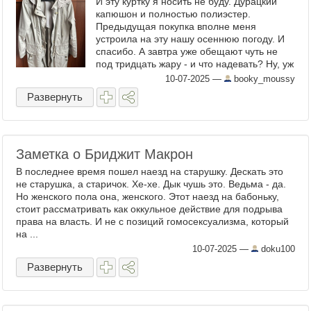
И эту куртку я носить не буду. Дурацкий
капюшон и полностью полиэстер.
Предыдущая покупка вполне меня
устроила на эту нашу осеннюю погоду. И
спасибо. А завтра уже обещают чуть не
под тридцать жару - и что надевать? Ну, уж
не куртки, понятно. А эту я отвезу
10-07-2025
—
booky_moussy
приятельнице. Либо одной,. ...
Развернуть
Заметка о Бриджит Макрон
В последнее время пошел наезд на старушку. Дескать это
не старушка, а старичок. Хе-хе. Дык чушь это. Ведьма - да.
Но женского пола она, женского. Этот наезд на бабоньку,
стоит рассматривать как оккульное действие для подрыва
права на власть. И не с позиций гомосексуализма, который
на ...
10-07-2025
—
doku100
Развернуть