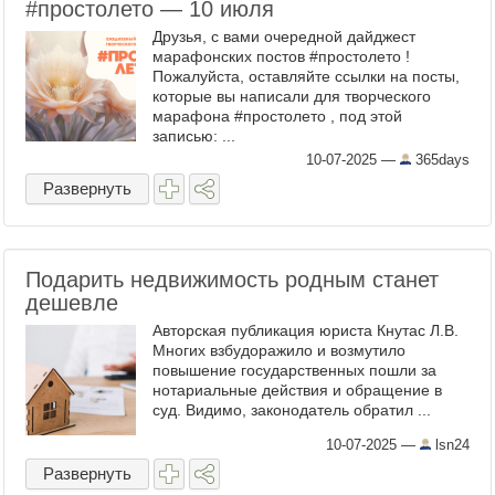
#простолето — 10 июля
Друзья, с вами очередной дайджест
марафонских постов #простолето !
Пожалуйста, оставляйте ссылки на посты,
которые вы написали для творческого
марафона #простолето , под этой
записью: ...
10-07-2025
—
365days
Развернуть
Подарить недвижимость родным станет
дешевле
Авторская публикация юриста Кнутас Л.В.
Многих взбудоражило и возмутило
повышение государственных пошли за
нотариальные действия и обращение в
суд. Видимо, законодатель обратил ...
10-07-2025
—
lsn24
Развернуть