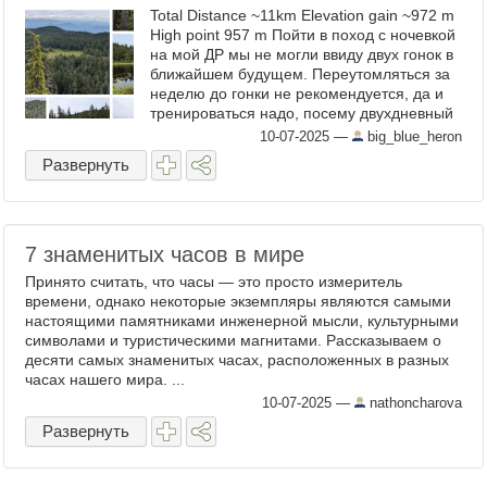
Total Distance ~11km Elevation gain ~972 m
High point 957 m Пойти в поход с ночевкой
на мой ДР мы не могли ввиду двух гонок в
ближайшем будущем. Переутомляться за
неделю до гонки не рекомендуется, да и
тренироваться надо, посему двухдневный
поход я заменила на два однодневных. В
10-07-2025
—
big_blue_heron
...
Развернуть
7 знаменитых часов в мире
Принято считать, что часы — это просто измеритель
времени, однако некоторые экземпляры являются самыми
настоящими памятниками инженерной мысли, культурными
символами и туристическими магнитами. Рассказываем о
десяти самых знаменитых часах, расположенных в разных
часах нашего мира. ...
10-07-2025
—
nathoncharova
Развернуть