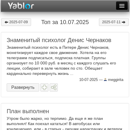
Разместить статью
Войти
Топ за 10.07.2025
2025-07-09
2025-07-11
Неделя
Знаменитый психолог Денис Чернаков
Месяц
Знаменитый психолог есть в Питере Денис Чернаков,
Рейтинги
монетизирует каждое свое движение. Хотела на его
телеграмм подписаться, подписка платная. Группы
организует по 10 000 руб. в месяц с каждого слушать его
Архив
лекции, собирает в зале человек по сто. Обещает
кардинально перевернуть жизнь ...
Фототоп
10-07-2025
—
meggirita
Видеотоп
Развернуть
План выполнен
Утром было жарко, но терпимо. Да еще я же план
выполнял! Как поехал кататься! В автобусах или
кондиционер, или - в старых - окошки нараспашку и ветерок