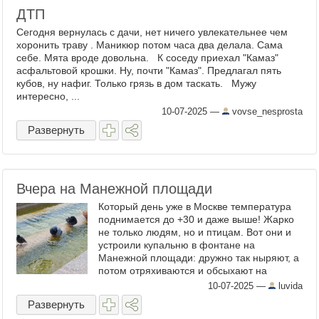
ДТП
Сегодня вернулась с дачи, нет ничего увлекательнее чем
хоронить траву . Маникюр потом часа два делала. Сама
себе. Мята вроде довольна. К соседу приехал "Камаз"
асфальтовой крошки. Ну, почти "Камаз". Предлагал пять
кубов, ну нафиг. Только грязь в дом таскать. Мужу
интересно, ...
10-07-2025
—
vovse_nesprosta
Развернуть
Вчера на Манежной площади
Который день уже в Москве температура
поднимается до +30 и даже выше! Жарко
не только людям, но и птицам. Вот они и
устроили купальню в фонтане на
Манежной площади: дружно так ныряют, а
потом отряхиваются и обсыхают на
солнышке. Голуби, скворцы, воробьи —
10-07-2025
—
luvida
всем места хватает ☺ ...
Развернуть