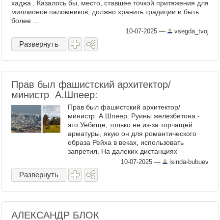
хаджа . Казалось бы, место, ставшее точкой притяжения для
миллионов паломников, должно хранить традиции и быть
более ...
10-07-2025
—
vsegda_tvoj
Развернуть
Прав был фашистский архитектор/
министр А.Шпеер:
Прав был фашистский архитектор/
министр А.Шпеер: Руины железбетона -
это Уебище, только не из-за торчащей
арматуры, якую он для романтического
образа Рейха в веках, использовать
запретил. На далеких дистанциях
лицезрения( см фото Газы слева ) рваных
10-07-2025
—
isinda-bubuev
пучков той раматуры и ...
Развернуть
АЛЕКСАНДР БЛОК