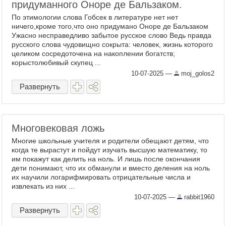
придуманного Оноре де Бальзаком.
По этимологии слова Гобсек в литературе нет нет
ничего,кроме того,что оно придумано Оноре де Бальзаком
Ужасно несправедливо забытое русское слово Ведь правда
русского слова чудовищно сокрыта: человек, жизнь которого
целиком сосредоточена на накоплении богатств;
корыстолюбивый скупец ...
10-07-2025
—
moj_golos2
Развернуть
Многовековая ложь
Многие школьные учителя и родители обещают детям, что
когда те вырастут и пойдут изучать высшую математику, то
им покажут как делить на ноль. И лишь после окончания
дети понимают, что их обманули и вместо деления на ноль
их научили логарифмировать отрицательные числа и
извлекать из них ...
10-07-2025
—
rabbit1960
Развернуть