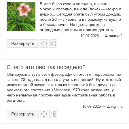
В мае было сухо и холодно, в июне —
мокро и холодно, в июле (пока) — мокро и
душно... Сегодня опять был утром дождик,
после 20 — ливень, а в промежутке душно
и бессолнечно. Но цветы цветут, а
огородные раслины пытаются догнать
свой график. Но не про одни же цветочки
10-07-2025
—
murryc2
писать! Жизнь, ...
Развернуть
С чего это оно так поседело?
Обнаружила тут в сети фотографию того, гм, персонажа, из-
за кого 23 года назад начала учить испанский. Ну и который
исчез из моей жизни, как только испанский был доучен до
адекватного состояния:) Человек 1979 года рождения, у
него непыльная постоянная административная работа в
богатом ...
10-07-2025
—
vigilina
Развернуть