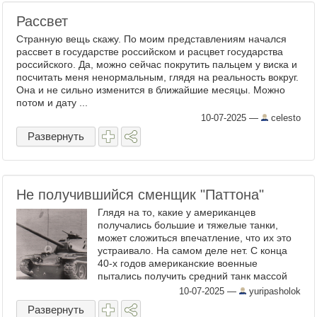
Рассвет
Странную вещь скажу. По моим представлениям начался
рассвет в государстве российском и расцвет государства
российского. Да, можно сейчас покрутить пальцем у виска и
посчитать меня ненормальным, глядя на реальность вокруг.
Она и не сильно изменится в ближайшие месяцы. Можно
потом и дату ...
10-07-2025
—
celesto
Развернуть
Не получившийся сменщик "Паттона"
Глядя на то, какие у американцев
получались большие и тяжелые танки,
может сложиться впечатление, что их это
устраивало. На самом деле нет. С конца
40-х годов американские военные
пытались получить средний танк массой
около 30 тонн, меньше лучше. Первой
10-07-2025
—
yuripasholok
ласточкой стал Medium Tank T42, ...
Развернуть