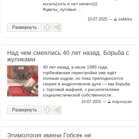
косить(хоть и нет ничего)))
#цветы_луговые ...
10-07-2025
—
swbkka
Развернуть
Над чем смеялись 40 лет назад. Борьба с
жуликами
40 лет назад, в июле 1985 года,
горбачёвская перестройка уже идёт
полным ходом, но пока преподносится
скорее в андроповском духе — как борьба
с торговой мафией, с расхитителями
социалистической собственности...
Владимир Шкарбан (1940—1997). «—
10-07-2025
—
maysuryan
Через этот ход я вышел в люди!» 1985 ...
Развернуть
Этимология имени Гобсек не