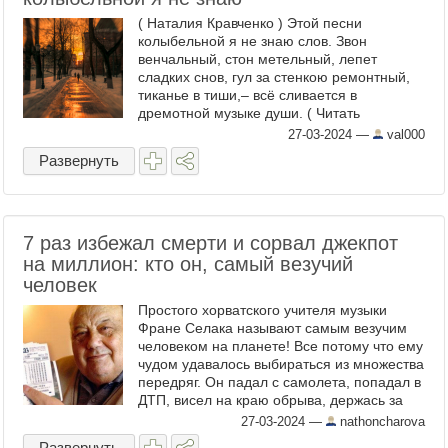
( Наталия Кравченко ) Этой песни
колыбельной я не знаю слов. Звон
венчальный, стон метельный, лепет
сладких снов, гул за стенкою ремонтный,
тиканье в тиши,– всё сливается в
дремотной музыке души. ( Читать
дальше... ...
27-03-2024
—
val000
Развернуть
7 раз избежал смерти и сорвал джекпот
на миллион: кто он, самый везучий
человек
Простого хорватского учителя музыки
Фране Селака называют самым везучим
человеком на планете! Все потому что ему
чудом удавалось выбираться из множества
передряг. Он падал с самолета, попадал в
ДТП, висел на краю обрыва, держась за
одно дерева, едва не тонул в ледяной
27-03-2024
—
nathoncharova
реке… и это еще не ...
Развернуть