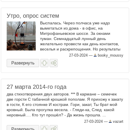
Утро, опрос систем
Выспалась. Через полчаса уже надо
выметаться из дома - в офис, на
Митрофаньевское шоссе. За окнами
туман. Семнадцатый лунный день
желательно провести как день контактов,
веселья и раскрепощения. Но результаты
этого дня могут быть очень разными: на
27-03-2024
—
booky_moussy
высшем уровне - выход к познанию ...
Развернуть
27 марта 2014-го года
два стихотворения двух авторов. *** В кармане – семечек
две горсти С табачной крошкой пополам. Я прихожу к закату
в гости, К его стоянке И кострам. Гори, закат, Ты брат мой
кровный. Была прогулка весела. - Гляди-ка, След какой
неровный…. Кто тут прошёл? - Да жизнь прошла. ...
27-03-2024
—
vazart
Развернуть