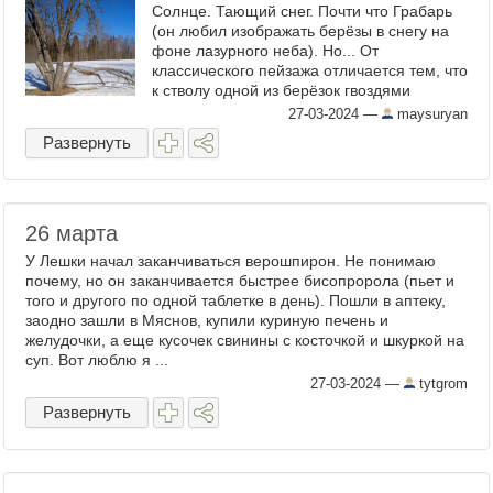
Солнце. Тающий снег. Почти что Грабарь
(он любил изображать берёзы в снегу на
фоне лазурного неба). Но... От
классического пейзажа отличается тем, что
к стволу одной из берёзок гвоздями
приколочено какое-то металлическое
27-03-2024
—
maysuryan
рекламное ...
Развернуть
26 марта
У Лешки начал заканчиваться верошпирон. Не понимаю
почему, но он заканчивается быстрее бисопророла (пьет и
того и другого по одной таблетке в день). Пошли в аптеку,
заодно зашли в Мяснов, купили куриную печень и
желудочки, а еще кусочек свинины с косточкой и шкуркой на
суп. Вот люблю я ...
27-03-2024
—
tytgrom
Развернуть