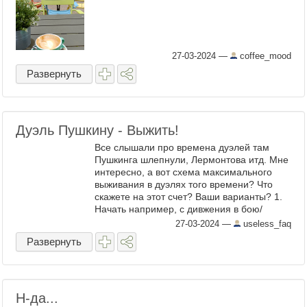
27-03-2024
—
coffee_mood
Развернуть
Дуэль Пушкину - Выжить!
Все слышали про времена дуэлей там
Пушкинга шлепнули, Лермонтова итд. Мне
интересно, а вот схема максимального
выживания в дуэлях того времени? Что
скажете на этот счет? Ваши варианты? 1.
Начать например, с дивжения в бою/
стрельбе : движение к сопернику
27-03-2024
—
useless_faq
перекатами, кувырками в присиде ...
Развернуть
Н-да...