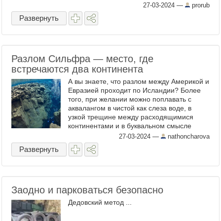
27-03-2024
—
prorub
Развернуть
Разлом Сильфра — место, где
встречаются два континента
А вы знаете, что разлом между Америкой и
Евразией проходит по Исландии? Более
того, при желании можно поплавать с
аквалангом в чистой как слеза воде, в
узкой трещине между расходящимися
континентами и в буквальном смысле
потрогать собственными руками Европу и
27-03-2024
—
nathoncharova
Америку. Остров Исландия ...
Развернуть
Заодно и парковаться безопасно
Дедовский метод ...