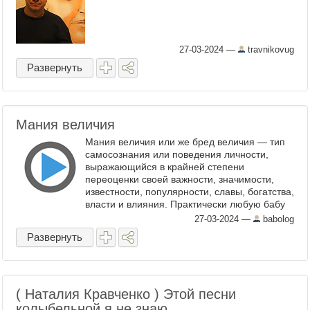
27-03-2024
—
travnikovug
Развернуть
Мания величия
Мания величия или же бред величия — тип
самосознания или поведения личности,
выражающийся в крайней степени
переоценки своей важности, значимости,
известности, популярности, славы, богатства,
власти и влияния. Практически любую бабу
можно тащить к психиатру и начинать лечить
27-03-2024
—
babolog
от ...
Развернуть
( Наталия Кравченко ) Этой песни
колыбельной я не знаю