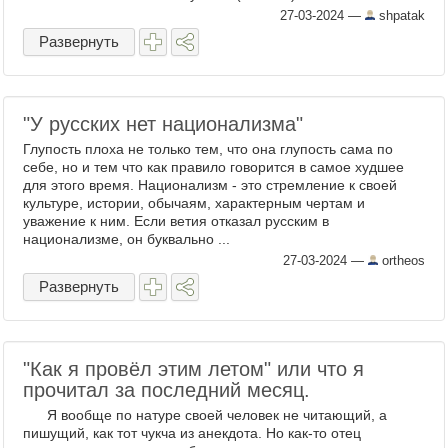
Wunderpus. Diamond squid. Paper nautilus.
27-03-2024
—
shpatak
Искренне Ваш ...
Развернуть
"У русских нет национализма"
Глупость плоха не только тем, что она глупость сама по
себе, но и тем что как правило говорится в самое худшее
для этого время. Национализм - это стремление к своей
культуре, истории, обычаям, характерным чертам и
уважение к ним. Если ветия отказал русским в
национализме, он буквально ...
27-03-2024
—
ortheos
Развернуть
"Как я провёл этим летом" или что я
прочитал за последний месяц.
Я вообще по натуре своей человек не читающий, а
пишущий, как тот чукча из анекдота. Но как-то отец