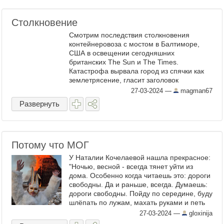
Столкновение
Смотрим последствия столкновения
контейнеровоза с мостом в Балтиморе,
США в освещении сегодняшних
британских The Sun и The Times.
Катастрофа вырвала город из спячки как
землетрясение, гласит заголовок
последней. ...
27-03-2024
—
magman67
Развернуть
Потому что МОГ
У Наталии Кочелаевой нашла прекрасное:
"Ночью, весной - всегда тянет уйти из
дома. Особенно когда читаешь это: дороги
свободны. Да и раньше, всегда. Думаешь:
дороги свободны. Пойду по середине, буду
шлёпать по лужам, махать руками и петь
что-нибудь душевное. И куда-нибудь
27-03-2024
—
gloxinija
приду. ...