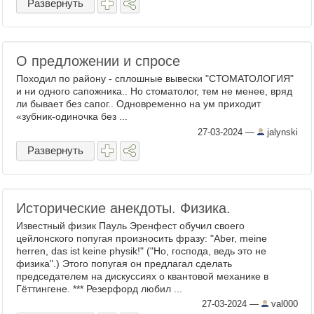
Развернуть
О предложении и спросе
Походил по району - сплошные вывески "СТОМАТОЛОГИЯ"
и ни одного сапожника.. Но стоматолог, тем не менее, вряд
ли бывает без сапог.. Одновременно на ум приходит
«зубник-одиночка без ...
27-03-2024
—
jalynski
Развернуть
Исторические анекдоты. Физика.
Известный физик Пауль Эренфест обучил своего
цейлонского попугая произносить фразу: "Aber, meine
herren, das ist keine physik!" ("Но, господа, ведь это не
физика".) Этого попугая он предлагал сделать
председателем на дискуссиях о квантовой механике в
Гёттингене. *** Резерфорд любил ...
27-03-2024
—
val000