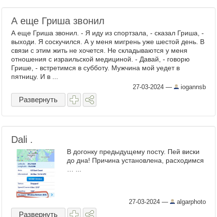
А еще Гриша звонил
А еще Гриша звонил. - Я иду из спортзала, - сказал Гриша, -
выходи. Я соскучился. А у меня мигрень уже шестой день. В
связи с этим жить не хочется. Не складываются у меня
отношения с израильской медициной. - Давай, - говорю
Грише, - встретимся в субботу. Мужчина мой уедет в
пятницу. И в ...
27-03-2024
—
iogannsb
Развернуть
Dali .
В догонку предыдущему посту. Пей виски
до дна! Причина установлена, расходимся
… ...
27-03-2024
—
algarphoto
Развернуть