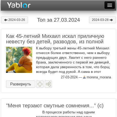
Разместить статью
Войти
Топ за 27.03.2024
2024-03-26
2024-03-28
Неделя
Как 45-летний Михаил искал приличную
Месяц
невесту без детей, разводов, из полной
Рейтинги
К выбору третьей жены 45-летний Михаил
отнесся более ответственно, чем к выбору
Архив
предыдущих двух. Хватит с него раннего
брака, заключенного с первой же девицей,
которая дала уверенность в том, что борщ
Фототоп
всегда будет под рукой. А сама в этот
борщ нарожала детей, которых ...
27-03-2024
—
morena_morana
Видеотоп
Развернуть
"Меня терзают смутные сомнения..." (с)
В процессе работы над одним
материалом вспомнил про одно