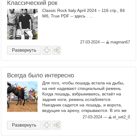
Классический рок
Classic Rock Italy April 2024 – 116 стр., 84
Мб, True PDF – здесь . ...
27-03-2024
—
magman67
Развернуть
Всегда было интересно
Для того, чтобы лошадь встала на дыбы,
на неё надевают специальный ремень.
Когда лошадь, взбрыкиваясь, встаёт на
задние ноги, ремень ослабляется.
Наездник садится на лошадь, и ворота,
ведущие на арену, открываются. В это же
время человек, стоящий позади лошади,
27-03-2024
—
el_set2_0
туго затягивает на ней ...
Развернуть