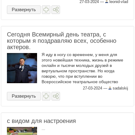
"Новодачную", перехожу над путями- и
27-03-2024
—
leonid-vlad
вдруг звонок Марины ...
Развернуть
Сегодня Всемирный день театра, с
которым я поздравляю всех, особенно
актеров.
Я иду в ногу со временем, у меня для
этого новейшая техника, жизнь в режиме
онлайн и тысячи молодых друзей в
виртуальном пространстве. Но когда
говорю, что при вступлении во
Всероссийское театральное общество
традиционное напутствие мне подписала
27-03-2024
—
sadalskij
Алиса Коонен, на меня смотрят, как на ...
Развернуть
с видом для настроения
...