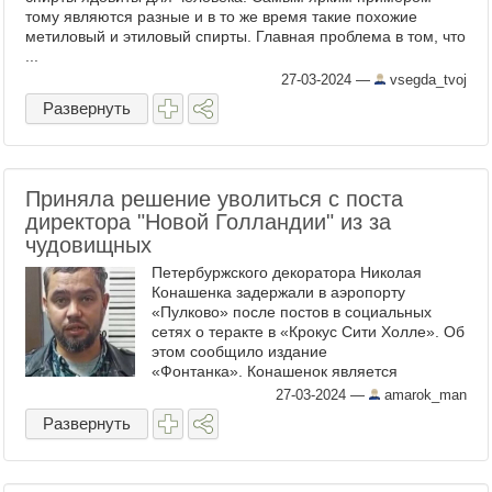
тому являются разные и в то же время такие похожие
метиловый и этиловый спирты. Главная проблема в том, что
...
27-03-2024
—
vsegda_tvoj
Развернуть
Приняла решение уволиться с поста
директора "Новой Голландии" из за
чудовищных
Петербуржского декоратора Николая
Конашенка задержали в аэропорту
«Пулково» после постов в социальных
сетях о теракте в «Крокус Сити Холле». Об
этом сообщило издание
«Фонтанка». Конашенок является
супругом генерального директора проекта
27-03-2024
—
amarok_man
«Новая Голландия» Роксаны Шатуновской.
Развернуть
Кстати ...