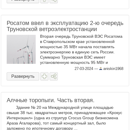
Росатом ввел в эксплуатацию 2-ю очередь
Труновской ветроэлектростанции
Вторая очередь Труновской ВЭС Росатома
в Ставропольском крае установленной
мощностью 35 МВт начала поставлять
электроэнергию в единую сеть России.
Суммарно Труновская ВЭС имеет
установленную мощность 95 МВт и
состоит из 38 ветроэнергетических
27-03-2024
—
aniskin1968
установок. ...
Развернуть
Алчные торопыги. Часть вторая.
Здание № 20 на Международной улице площадью
свыше 38 тыс. квадратных метров, принадлежащее «Крокус
Интернэшнл» (одна из структур Crocus Group бизнесмена
Араза Агаларова), тот самый концертный зал, было
заложено по ипотечному договору ...