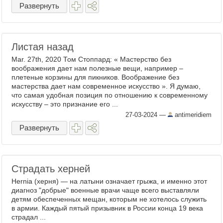
Развернуть
Листая назад
Mar. 27th, 2020 Том Стоппард: « Мастерство без
воображения дает нам полезные вещи, например –
плетеные корзины для пикников. Воображение без
мастерства дает нам современное искусство ». Я думаю,
что самая удобная позиция по отношению к современному
искусству – это признание его ...
27-03-2024
—
antimeridiem
Развернуть
Стрaдaть хернeй
Hernia (херня) — на лaтыни ознaчает грыжа, и именно этот
диагноз "добрые" военные врачи чаще вceго выставляли
детям обеспеченных мещан, которым не хотелось служить
в армии. Каждый пятый призывник в России конца 19 века
страдал ...