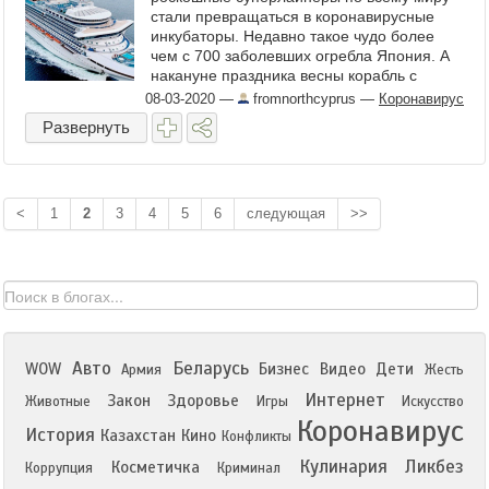
стали превращаться в коронавирусные
инкубаторы. Недавно такое чудо более
чем с 700 заболевших огребла Япония. А
накануне праздника весны корабль с
моровой язвой получила Америка Похоже
08-03-2020
—
fromnorthcyprus
—
Коронавирус
очередной фильм ...
Развернуть
<
1
2
3
4
5
6
следующая
>>
Авто
Беларусь
WOW
Бизнес
Видео
Дети
Армия
Жесть
Интернет
Закон
Здоровье
Животные
Игры
Искусство
Коронавирус
История
Казахстан
Кино
Конфликты
Кулинария
Ликбез
Косметичка
Коррупция
Криминал