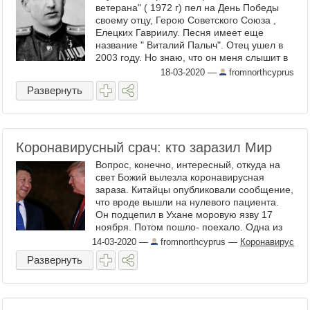
ветерана" ( 1972 г) пел на День Победы
своему отцу, Герою Советского Союза ,
Елецких Гавриилу. Песня имеет еще
название " Виталий Палыч". Отец ушел в
2003 году. Но знаю, что он меня слышит в
Жизни вечной. Поэтому пою песню не
18-03-2020
—
fromnorthcyprus
только в ...
Развернуть
Коронавирусный срач: кто заразил Мир
Вопрос, конечно, интересный, откуда на
свет Божий вылезла коронавирусная
зараза. Китайцы опубликовали сообщение,
что вроде вышли на нулевого пациента.
Он подцепил в Ухане моровую язву 17
ноября. Потом пошло- поехало. Одна из
версий- что на свободу коронавирус
14-03-2020
—
fromnorthcyprus
—
Коронавирус
вырвался из одной ...
Развернуть