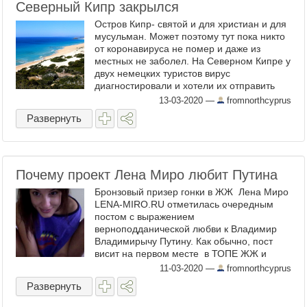
Северный Кипр закрылся
Остров Кипр- святой и для христиан и для
мусульман. Может поэтому тут пока никто
от коронавируса не помер и даже из
местных не заболел. На Северном Кипре у
двух немецких туристов вирус
диагностировали и хотели их отправить
вместе со товарищами обратно к Ангеле
13-03-2020
—
fromnorthcyprus
Меркель. Но немцы ...
Развернуть
Почему проект Лена Миро любит Путина
Бронзовый призер гонки в ЖЖ Лена Миро
LENA-MIRO.RU отметилась очередным
постом с выражением
верноподданической любви к Владимир
Владимирычу Путину. Как обычно, пост
висит на первом месте в ТОПЕ ЖЖ и
никуда не собирается ) Вроде ничего
11-03-2020
—
fromnorthcyprus
странного. Президента ...
Развернуть