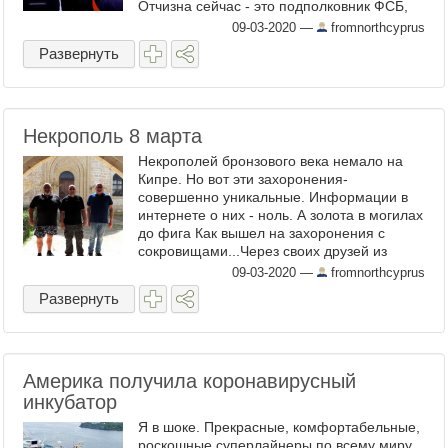
Отчизна сейчас - это подполковник ФСБ,
ежели кто забыл. Если он помрет, всей
09-03-2020
—
fromnorthcyprus
стране кирдык придет ...
Развернуть
Некрополь 8 марта
Некрополей бронзового века немало на
Кипре. Но вот эти захоронения-
совершенно уникальные. Информации в
интернете о них - ноль. А золота в могилах
до фига Как вышел на захоронения с
сокровищами...Через своих друзей из
Германии. Фред ( на фото крайний
09-03-2020
—
fromnorthcyprus
справа) приехал на остров в 1980 ...
Развернуть
Америка получила коронавирусный
инкубатор
Я в шоке. Прекрасные, комфортабельные,
роскошные суперлайнеры по всему миру