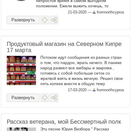
непростое время в самом выгодном
положении. Ежели выжить хочешь, то
временно не надо никуда ходить. Ни в театр,
21-03-2020
—
fromnorthcyprus
ни в музей, ...
Развернуть
Продуктовый магазин на Северном Кипре
17 марта
Потоком идут сообщения из разных стран
о том, что пардон, жрать нечего. В панике
народ размел все амбары и закрома ,
готовясь с собой побольше сеток со
жратвой взять в жизнь вечную. Решил свои
пять копеек внести в общую тему
всеобщей паники . Не переживайте,
17-03-2020
—
fromnorthcyprus
только часть обычного ...
Развернуть
Рассказ ветерана, мой Бессмертный полк
Эту песню Юрия Визбора " Рассказ