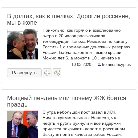
В долгах, как в шелках. Дорогие россияне,
мы в жопе
Прикольно, как горячо и взволнованно
вчера в 20 часов рассказывала
телеведущая Татюха Ремезова по каналу
Россия- 1 о громадных денежных резервах
России. Бабла накопили - выше крыши.
Можно лет 6, а может и 10 . ничего не
делать и тока плевать в потолок, спокойно
10-03-2020
—
fromnorthcyprus
проедая ...
Развернуть
Мощный пендель или почему ЖЖ боится
правды
С утра небольшой пост завел в ЖЖ.
Ничего криминального. Написал, что
нефть и рубль рухнули и все издержки
придется покрывать дорогим россиянам.
Выступят они в качестве рабов России.