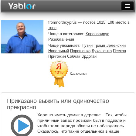
Разместить статью
Войти
fromnorthcyprus
— постов 1015. 108 место в
топе
Неделя
Чаще в категориях:
Коронавирус
Разоблачения
Месяц
Чаще упоминает:
Путин
Трамп
Зеленский
Навальный
Порошенко
Лукашенко
Песков
Рейтинги
Пригожин
Собчак
Эрдоган
Архив
Код кнопки
Фототоп
Видеотоп
Приказано выжить или одиночество
прекрасно
Хорошо иметь домик в деревне... Так, чтобы
приличный запас провизии был в подвале и
чтобы толп народа вблизи не наблюдалось.
Оказалось, что такие отшельники в наше