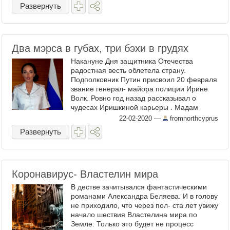
главный счетовод, что Россия- ...
Развернуть
Два мэрса в губах, три бэхи в грудях
Накануне Дня защитника Отечества
радостная весть облетела страну.
Подполковник Путин присвоил 20 февраля
звание генерал- майора полиции Ирине
Волк. Ровно год назад рассказывал о
чудесах Иришкиной карьеры . Мадам
вошла в историю тем, что два мэрса
22-02-2020
—
fromnorthcyprus
сумела по стоимости вогнать в свои ...
Развернуть
Коронавирус- Властелин мира
В дестве зачитывался фантастическими
романами Александра Беляева. И в голову
не приходило, что через пол- ста лет увижу
начало шествия Властелина мира по
Земле. Только это будет не процесс