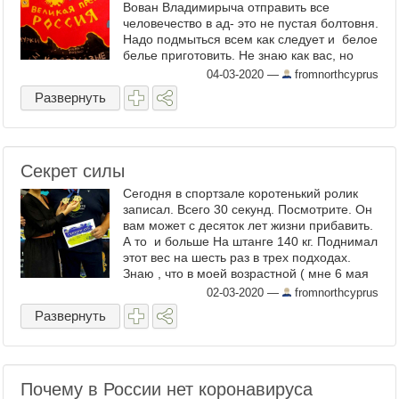
Вован Владимирыча отправить все
человечество в ад- это не пустая болтовня.
Надо подмыться всем как следует и белое
белье приготовить. Не знаю как вас, но
меня эта шобла фээсбешная достала. В
04-03-2020
—
fromnorthcyprus
2008 году великая ...
Развернуть
Секрет силы
Сегодня в спортзале коротенький ролик
записал. Всего 30 секунд. Посмотрите. Он
вам может с десяток лет жизни прибавить.
А то и больше На штанге 140 кг. Поднимал
этот вес на шесть раз в трех подходах.
Знаю , что в моей возрастной ( мне 6 мая
будет 64) и весовой категории ( 140+) ...
02-03-2020
—
fromnorthcyprus
Развернуть
Почему в России нет коронавируса