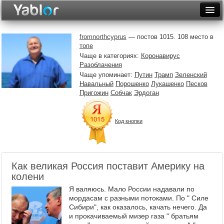
Разместить статью
Войти
fromnorthcyprus
— постов 1015. 108 место в
топе
Неделя
Чаще в категориях:
Коронавирус
Разоблачения
Месяц
Чаще упоминает:
Путин
Трамп
Зеленский
Навальный
Порошенко
Лукашенко
Песков
Рейтинги
Пригожин
Собчак
Эрдоган
Архив
Код кнопки
Фототоп
Видеотоп
Как великая Россия поставит Америку на
колени
Я валяюсь. Мало России надавали по
мордасам с разными потоками. По " Силе
Сибири", как оказалось, качать нечего. Да
и прокачиваемый мизер газа " братьям