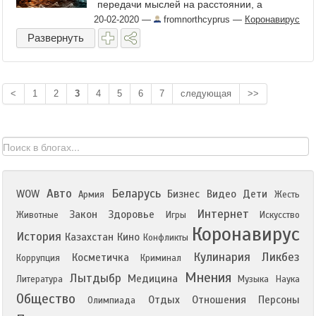
передачи мыслей на расстоянии, а
трансфер вируса в самых немыслимых
20-02-2020
—
fromnorthcyprus
—
Коронавирус
ситуациях. Смотрите сами. ...
Развернуть
<
1
2
3
4
5
6
7
следующая
>>
Авто
Беларусь
WOW
Бизнес
Видео
Дети
Армия
Жесть
Интернет
Закон
Здоровье
Животные
Игры
Искусство
Коронавирус
История
Казахстан
Кино
Конфликты
Кулинария
Ликбез
Косметичка
Коррупция
Криминал
Мнения
Лытдыбр
Медицина
Литература
Музыка
Наука
Общество
Отдых
Отношения
Персоны
Олимпиада