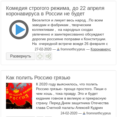
Комедия строгого режима, до 22 апреля
коронавируса в России не будет
Веселится и ликует весь народ...По всем
заводам и фабрикам , творческим
коллективам , на народных сходах
увлеченно и заинтересованно обсуждают
дорогие россияне поправки к Конституции.
На очередной встрече вождя 26 февраля с
инициативной группой стало ясно, что из 900
27-02-2020
—
fromnorthcyprus
—
Коронавирус
поправок ...
Развернуть
Как полить Россию грязью
К 2020 году выяснилось, что полить
Россию грязью- проще простого. Пиши о
чем хошь , тока правду. Это и будет
кидание говном в великую и прекрасную
страну. Перед Днем защитника Отечества
глава Счетной палаты Алексей Кудрин
забросал Родину дерьмецом. Забыл
24-02-2020
—
fromnorthcyprus