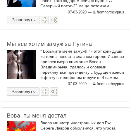
навек" тока задаром сейчас нужен. А "
Северный поток-2" ваще потомкам
показывать будут, как наглядный пример
07-03-2020
—
fromnorthcyprus
фээсбешной дури. Но ...
Развернуть
Мы все хотим замуж за Путина
" Возьмите меня замуж!!!" - этот крик души
из толпы невест в славном городе Иваново
привлек вчера внимание Вован
Владимирыча. Удалось и словами
перекинуться президенту с будущей женой
и фотку с телефоном получить В самом
деле, пора определяться 67 летнему
07-03-2020
—
fromnorthcyprus
жениху. Сколько можно ...
Развернуть
Вова, ты меня достал
Вчера министр иностранных дел РФ
Серега Лавров обмолвился, что угроза