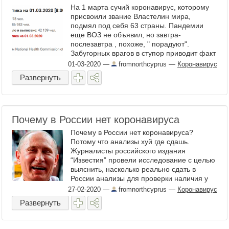
На 1 марта сучий коронавирус, которому
присвоили звание Властелин мира,
подмял под себя 63 страны. Пандемии
еще ВОЗ не объявил, но завтра-
послезавтра , похоже, " порадуют".
Забугорных врагов в ступор приводит факт
того, что в России коронавируса нет.
01-03-2020
—
fromnorthcyprus
—
Коронавирус
Евросоюз трещать начинает по швам от ...
Развернуть
Почему в России нет коронавируса
Почему в России нет коронавируса?
Потому что анализы хуй где сдашь.
Журналисты российского издания
“Известия” провели исследование с целью
выяснить, насколько реально сдать в
России анализы для проверки наличия у
тебя коронавируса COVID-2019. Итоги
27-02-2020
—
fromnorthcyprus
—
Коронавирус
эксперимента оказались ...
Развернуть