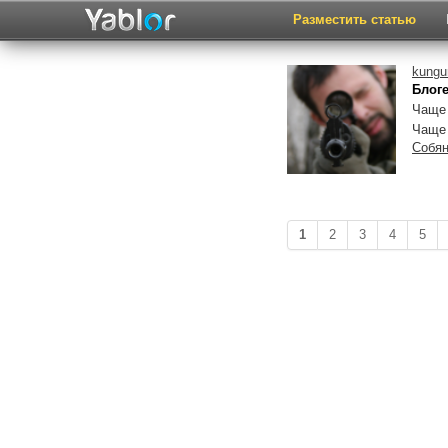
Разместить статью
kungu
Блоге
Чаще 
Чаще
Собя
1
2
3
4
5