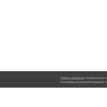
Рейтинг топ блогов
, упорядоченных п
блогосферы используются данные, п