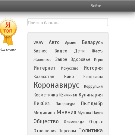
Войти
Авто
Беларусь
WOW
Армия
Код кнопки
Бизнес
Видео
Дети
Жесть
Закон
Здоровье
Животные
Игры
Интернет
История
Искусство
Казахстан
Кино
Конфликты
Коронавирус
Коррупция
Кулинария
Косметичка
Криминал
Ликбез
Лытдыбр
Литература
Мнения
Медицина
Музыка
Наука
Общество
Отдых
Олимпиада
Политика
Отношения
Персоны