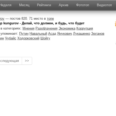
Неделя
Месяц
Рейтинги
Архив
Фототоп
Видеотоп
rov
— постов 820. 71 место в
топе
р kungurov - Делай, что должен, и будь, что будет
в категориях:
Мнения
Разоблачения
Экономика
Коррупция
 упоминает:
Путин
Навальный
Асад
Янукович
Лукашенко
Зюганов
нин
Чубайс
Ходорковский
Шойгу
следующая
>>