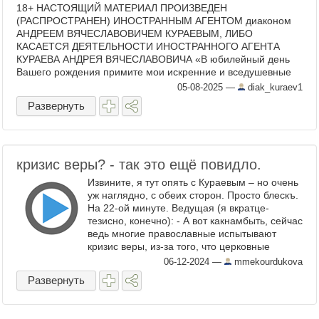
18+ НАСТОЯЩИЙ МАТЕРИАЛ ПРОИЗВЕДЕН
(РАСПРОСТРАНЕН) ИНОСТРАННЫМ АГЕНТОМ диаконом
АНДРЕЕМ ВЯЧЕСЛАВОВИЧЕМ КУРАЕВЫМ, ЛИБО
КАСАЕТСЯ ДЕЯТЕЛЬНОСТИ ИНОСТРАННОГО АГЕНТА
КУРАЕВА АНДРЕЯ ВЯЧЕСЛАВОВИЧА «В юбилейный день
Вашего рождения примите мои искренние и вседушевные
поздравления! Ваша ...
05-08-2025
—
diak_kuraev1
Развернуть
кризис веры? - так это ещё повидло.
Извините, я тут опять с Кураевым – но очень
уж наглядно, с обеих сторон. Просто блескъ.
На 22-ой минуте. Ведущая (я вкратце-
тезисно, конечно): - А вот какнамбыть, сейчас
ведь многие православные испытывают
кризис веры, из-за того, что церковные
пастыри заедино с грязными и ...
06-12-2024
—
mmekourdukova
Развернуть