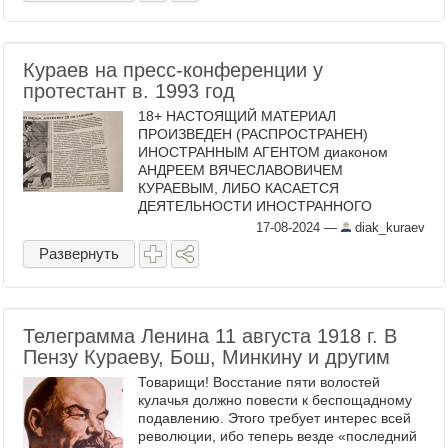
Кураев на пресс-конференции у
протестант в. 1993 год
18+ НАСТОЯЩИЙ МАТЕРИАЛ
ПРОИЗВЕДЕН (РАСПРОСТРАНЕН)
ИНОСТРАННЫМ АГЕНТОМ диаконом
АНДРЕЕМ ВЯЧЕСЛАВОВИЧЕМ
КУРАЕВЫМ, ЛИБО КАСАЕТСЯ
ДЕЯТЕЛЬНОСТИ ИНОСТРАННОГО
АГЕНТА КУРАЕВА АНДРЕЯ
17-08-2024
—
diak_kuraev
ВЯЧЕСЛАВОВИЧА В своём архиве
Развернуть
обнаружил этот листок с сообщением
газеты Коммерсант. это 3 февр 1993 года.
...
Телеграмма Ленина 11 августа 1918 г. В​
Пензу Кураеву, Бош, Минкину и​ другим
Товарищи! Восстание пяти волостей
кулачья должно повести к​ беспощадному
подавлению. Этого требует интерес всей
революции, ибо теперь везде «последний