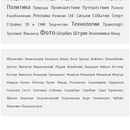
Политика
Происшествия
Путешествия
Природа
Разное
Реклама
Сиськи
События
Спорт
Разоблачения
Религия
СНГ
Технологии
Страны
Транспорт
ТВ и СМИ
Творчество
Фото
Штуки
Шоубиз
Экономика
Троллинг
Финансы
Юмор
Абрамович
Альмодовар
Башаров
Белых
Боня
Бузова
Дайнеко
Джанабаева
Дуглас
Жигунов
Жириновский
Збруев
Исинбаева
Кадыров
Кейдж
Костнер
Котова
Лимонов
Лопырева
Лукашенко
Машков
Медведев
Михалков
Моргун
Немцов
Нолан
Плетнев
Путин
Ришар
Рослякова
Саакашвили
Сердюков
Скорсезе
Скотт
Снаткина
Собянин
Содерберг
Спилберг
Суше
Тарантино
Фриске
Харатьян
Ходорковский
Ходченкова
Хоун
Чакветадзе
Чубайс
Янукович
Показать всех