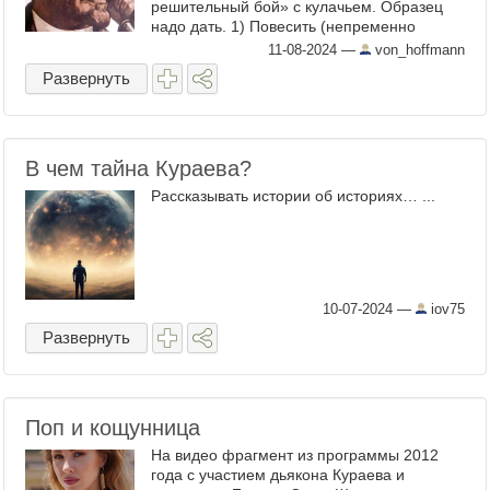
решительный бой» с​ кулачьем. Образец
надо дать. 1)​ Повесить (непременно
повесить, дабы народ видел) не​ меньше
11-08-2024
—
von_hoffmann
100​ заведомых ...
Развернуть
В чем тайна Кураева?
Рассказывать истории об историях… ...
10-07-2024
—
iov75
Развернуть
Поп и кощунница
На видео фрагмент из программы 2012
года с участием дьякона Кураева и