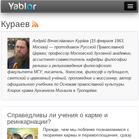
Разместить статью
Войти
Кураев
Неделя
Андре́й Вячесла́вович Кура́ев (15 февраля 1963,
Месяц
Москва) — протодиакон Русской Православной
Церкви; профессор Московской духовной академии;
Рейтинги
ассистент-совместитель кафедры философии
религии и религиоведения философского
Архив
факультета МГУ; писатель, богослов, философ и публицист,
светский и церковный учёный, проповедник и миссионер, автор
Фототоп
официального учебника по Основам православной культуры.
Клирик храма Архангела Михаила в Тропарёве.
Видеотоп
Справедливы ли учения о карме и
реинкарнации?
Прежде, чем мы поближе познакомимся с
теориями кармы и перевоплощения, сразу