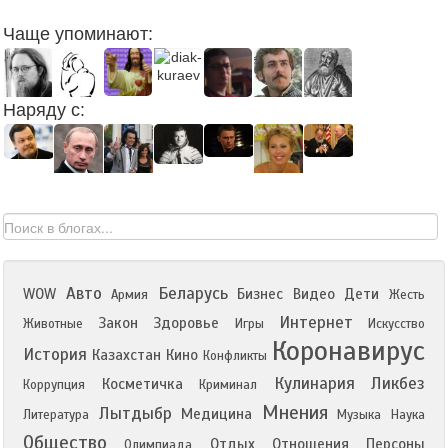
Чаще упоминают:
Наряду с:
Авто
Беларусь
WOW
Бизнес
Видео
Дети
Армия
Жесть
Интернет
Закон
Здоровье
Животные
Игры
Искусство
Коронавирус
История
Казахстан
Кино
Конфликты
Кулинария
Ликбез
Косметичка
Коррупция
Криминал
Мнения
Лытдыбр
Медицина
Литература
Музыка
Наука
Общество
Отдых
Отношения
Персоны
Олимпиада