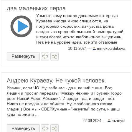
два маленьких перла
Унылые кому попало даваемые интервью
Кураева иногда мною слушаются, на
полуторных скоростях, из чувства долга
следить за среднебольничной температурой,
и таки всегда что-то любопытное выцепишь.
Нет, не на уровне идей, все эти отважные
идеи сбежавших на католические территории
10-11-2024
—
mmekourdukova
...
Развернуть
Андрею Кураеву. Не чужой человек.
Извини, если ЧО. Ну, забанил - да и леший с ним. Вот,
Леший и просил передать: "Между Чехией и Грузией гордо
реет Новый Афон Абхазии". И вроде - да, и вроде - нет.
Никто не предан и не обижен. Ну, с забаненого взятки
гладки;) Все мы - СВЕРХумные - "иезуиты" по сути, и шиш
куда по жизни ...
22-09-2024
—
razmysl
Развернуть