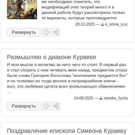
же необходимо отметить, что
модификаций этих теорий много и в
данной работе будут рассмотрены только
те варианты, которые проповедуются
последователями New Age. ...
20-12-2025
—
k_istine_icxc
Развернуть
Размышляю о диаконе Кураеве
И мои мысли и молитвы за него чего-то стоят. В первый раз
я стал спорить с ним четверть века назад, предметом спора
были слова Григория Богослова "молчанием предается Бог"
и он толковал их тогда вполне в патриархийном ключе -
мол, это любимая цитата всех громыхающих обвинениями
...
14-09-2025
—
reineke_fuchs
Развернуть
Поздравление епископа Симеона Кураеву