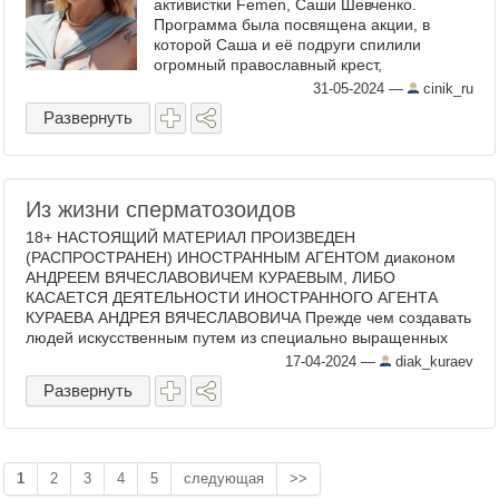
активистки Femen, Саши Шевченко.
Программа была посвящена акции, в
которой Саша и её подруги спилили
огромный православный крест,
установленный попами (он был метров 10
31-05-2024
—
cinik_ru
в высоту). В ходе дискуссии, Саша, указав
Развернуть
на ...
Из жизни сперматозоидов
18+ НАСТОЯЩИЙ МАТЕРИАЛ ПРОИЗВЕДЕН
(РАСПРОСТРАНЕН) ИНОСТРАННЫМ АГЕНТОМ диаконом
АНДРЕЕМ ВЯЧЕСЛАВОВИЧЕМ КУРАЕВЫМ, ЛИБО
КАСАЕТСЯ ДЕЯТЕЛЬНОСТИ ИНОСТРАННОГО АГЕНТА
КУРАЕВА АНДРЕЯ ВЯЧЕСЛАВОВИЧА Прежде чем создавать
людей искусственным путем из специально выращенных
сперматозоидов и ...
17-04-2024
—
diak_kuraev
Развернуть
1
2
3
4
5
следующая
>>