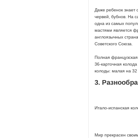
Даже ребенок знает о
червей, бубнов. На 
одна из самых попул
мастями является фр
англоязычных страна
Советского Союза.
Полная французская 
36-карточная колода
колоды: малая на 32 
3. Разнообр
Итало-испанская колод
Мир прекрасен своим