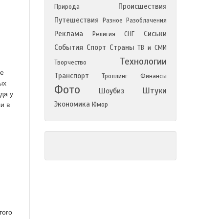
Происшествия
Природа
Путешествия
Разное
Разоблачения
Реклама
Сиськи
Религия
СНГ
События
Спорт
Страны
ТВ и СМИ
Технологии
Творчество
ле
Транспорт
Троллинг
Финансы
ых
Фото
Штуки
Шоубиз
да у
Экономика
и в
Юмор
того