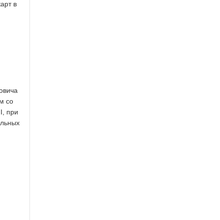
арт в
овича
м со
I, при
альных