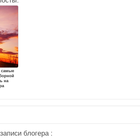
посты:
 самые
борной
ь на
ра
аписи блогера :