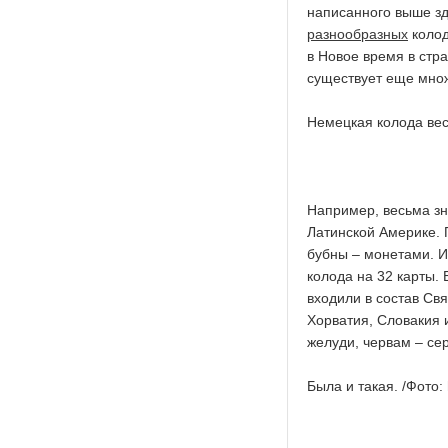
написанного выше зд
разнообразных
колод
в Новое время в стр
существует еще множ
Немецкая колода весь
Например, весьма зн
Латинской Америке. 
бубны – монетами. 
колода на 32 карты.
входили в состав Св
Хорватия, Словакия 
желуди, червам – се
Была и такая. /Фото: 