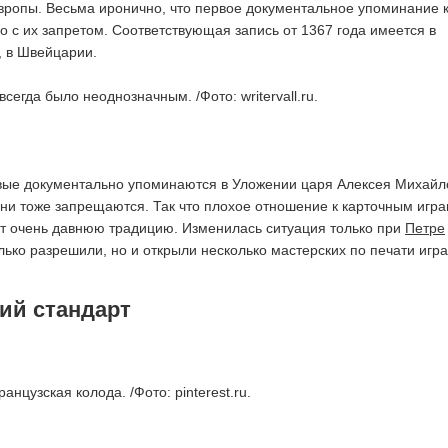
вропы. Весьма иронично, что первое документальное упоминание к
о с их запретом. Соответствующая запись от 1367 года имеется в
, в Швейцарии.
сегда было неоднозначным. /Фото: writervall.ru.
рвые документально упоминаются в Уложении царя Алексея Михайл
 они тоже запрещаются. Так что плохое отношение к карточным игра
т очень давнюю традицию. Изменилась ситуация только при
Петре
олько разрешили, но и открыли несколько мастерских по печати игр
кий стандарт
анцузская колода. /Фото: pinterest.ru.