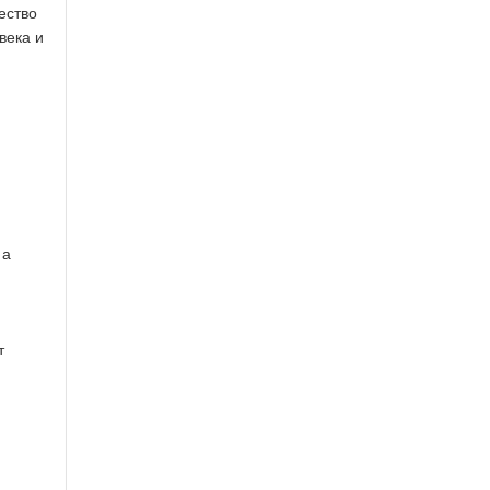
ество
века и
 а
т