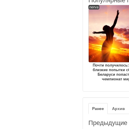
Популярные 
nerva
Почти получилось:
близкие попытки с
Беларуси попаст
чемпионат ми
Ранее
Архив
Предыдущие з