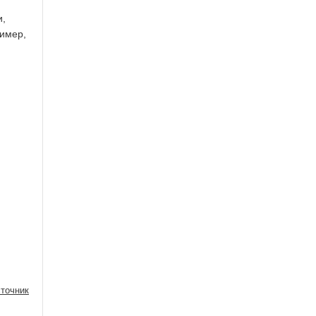
и,
ример,
я
точник