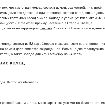
 том, что карточная колода состоит из четырех мастей: пик, треф,
самом деле это далеко не единственная, хотя на сегодняшний день 
ярных карточных колод в мире. Колода с упомянутыми знакомыми 
анцузской. Играют ей преимущественно в Старом Свете, в
х, а также на территории
бывшей
Российской Империи и позднее –
колода состоит из 52 карт. Хорошо знакомая всем соотечественни
 на самом деле является сокращенной. Есть еще две французские
карты, а также колода для игры в тысячу на 24 карты.
азие колод
а. /Фото: liveinternet.ru.
 разнообразием и игральные карты, как уже можно было понять из