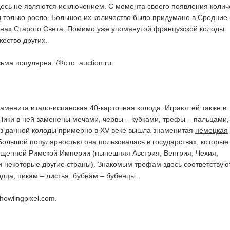
есь не являются исключением. С момента своего появления колич
 только росло. Большое их количество было придумано в Средние 
анах Старого Света. Помимо уже упомянутой французской колоды
ество других.
ма популярна. /Фото: auction.ru.
аменита итало-испанская 40-карточная колода. Играют ей также в
Пики в ней заменены мечами, червы – кубками, трефы – пальцами,
Из данной колоды примерно в XV веке вышла знаменитая
немецкая
 Большой популярностью она пользовалась в государствах, которые
ященной Римской Империи (нынешняя Австрия, Венгрия, Чехия,
и некоторые другие страны). Знакомым трефам здесь соответствую
рдца, пикам – листья, бубнам – бубенцы.
howlingpixel.com.