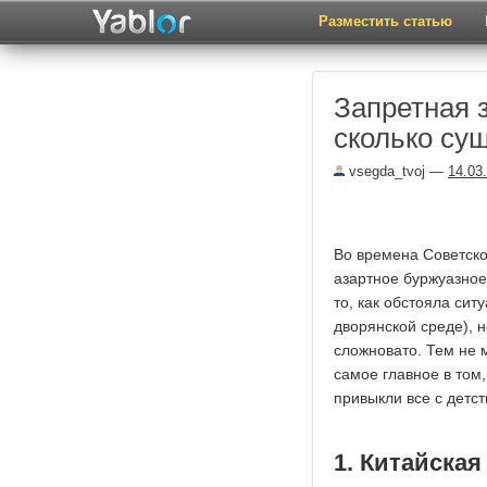
Разместить статью
Запретная 
сколько су
vsegda_tvoj
—
14.03
Во времена Советског
азартное буржуазное
то, как обстояла си
дворянской среде), н
сложновато. Тем не 
самое главное в том,
привыкли все с детст
1. Китайская