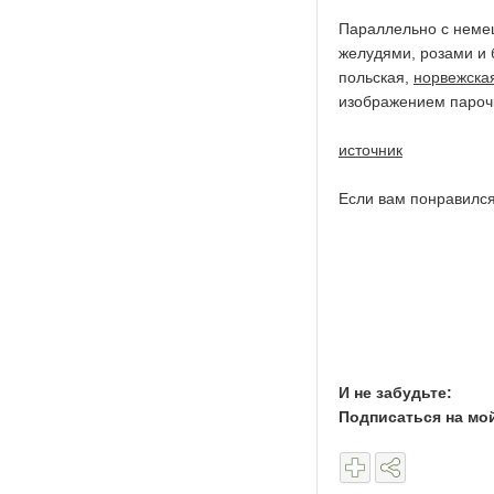
Параллельно с немец
желудями, розами и 
польская,
норвежска
изображением парочк
источник
Если вам понравился
И не забудьте:
Подписаться на мо