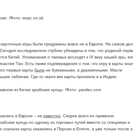
рая. /Фото: wopc.co.uk.
 карточные игры были придуманы вовсе не в Европе. На самом де
 Сегодня исследователи глубоко убеждены в том, что родиной перв
тся Китай. Упоминания о таковых восходят к IX веку нашей эры, ког
настия Тан. Есть также подтверждения о том, что игру в карты знал
что первые карты
были
не бумажными, а деревянными. Масти
ьшие таблички. Где-то через век карты проникли и в Индию.
авезли из Китая арабские купцы. /Фото: yandex.com.
азались в Европе – не
известно
. Скорее всего их привезли
рабские купцы по одному из торговых путей вместе со специями и
о сначала карты оказались в Персии и Египте, а уже только после э