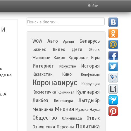
Войти
 и
Авто
Беларусь
WOW
Армия
Бизнес
Видео
Дети
Жесть
Закон
Здоровье
Животные
Игры
Интернет
История
Искусство
то
Казахстан
Кино
Конфликты
ядя на
Коронавирус
Коррупция
Кулинария
Косметичка
Криминал
. А
Ликбез
Лытдыбр
Литература
Мнения
Медицина
Музыка
Наука
Общество
Отдых
Олимпиада
Политика
Отношения
Персоны