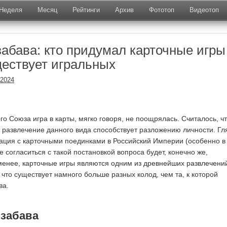
Неделя
Месяц
Рейтинги
Архив
Фототоп
Видеотоп
забава: кто придумал карточные игры
ществует игральных
.2024
о Союза игра в карты, мягко говоря, не поощрялась. Считалось, ч
 развлечение данного вида способствует разложению личности. Гл
туация с карточными поединками в Российский Империи (особенно в
е согласиться с такой постановкой вопроса будет, конечно же,
менее, карточные игры являются одним из древнейших развлечений
 что существует намного больше разных колод, чем та, к которой
ва.
 забава