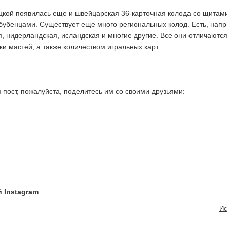
кой появилась еще и швейцарская 36-карточная колода со щитам
бубенцами. Существует еще много региональных колод. Есть, нап
я
, нидерландская, исландская и многие другие. Все они отличаютс
и мастей, а также количеством игральных карт.
 пост, пожалуйста, поделитесь им со своими друзьями:
й
Instagram
Ис