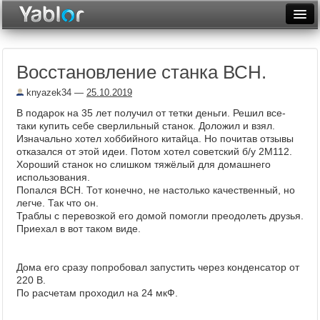
Разместить статью
Войти
Восстановление станка ВСН.
Неделя
knyazek34
—
25.10.2019
Месяц
В подарок на 35 лет получил от тетки деньги. Решил все-
таки купить себе сверлильный станок. Доложил и взял.
Рейтинги
Изначально хотел хоббийного китайца. Но почитав отзывы
отказался от этой идеи. Потом хотел советский б/у 2М112.
Архив
Хороший станок но слишком тяжёлый для домашнего
использования.
Фототоп
Попался ВСН. Тот конечно, не настолько качественный, но
легче. Так что он.
Видеотоп
Траблы с перевозкой его домой помогли преодолеть друзья.
Приехал в вот таком виде.
Дома его сразу попробовал запустить через конденсатор от
220 В.
По расчетам проходил на 24 мкФ.