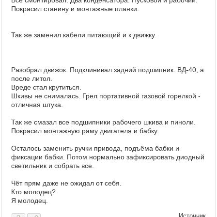
Все смонтировал. Два конденсатора. Пусковой и рабочий.
Покрасил станину и монтажные планки.
Так же заменил кабели питающий и к движку.
Разобрал движок. Подклинивал задний подшипник. ВД-40, а
после литол.
Вреде стал крутиться.
Шкивы не снималась. Грел портативной газовой горелкой -
отличная штука.
Так же смазал все подшипники рабочего шкива и пиноли.
Покрасил монтажную раму двигателя и бабку.
Осталось заменить ручки привода, подъёма бабки и
фиксации бабки. Потом нормально зафиксировать диодный
светильник и собрать все.
Чёт прям даже не ожидал от себя.
Кто молодец?
Я молодец.
Источник