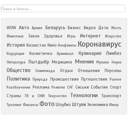
Авто
Беларусь
WOW
Бизнес
Видео
Дети
Армия
Жесть
Интернет
Закон
Здоровье
Животные
Игры
Искусство
Коронавирус
История
Казахстан
Кино
Конфликты
Кулинария
Ликбез
Косметичка
Коррупция
Криминал
Мнения
Лытдыбр
Медицина
Литература
Музыка
Наука
Общество
Отдых
Отношения
Персоны
Олимпиада
Политика
Происшествия
Путешествия
Природа
Разное
Реклама
Сиськи
События
Спорт
Разоблачения
Религия
СНГ
Технологии
Страны
Транспорт
ТВ и СМИ
Творчество
Фото
Штуки
Шоубиз
Экономика
Троллинг
Финансы
Юмор