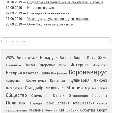
01.10.2019
—
Водительская медкомиссия как образец маразма
30.09.2019
—
Интернет, начало
29.09.2019
—
Еще одна обиженная каста
27.09.2019
—
Узнать дату публикации видео, лайфхак
25.09.2019
—
Отче Наш на немецком языке
Авто
Беларусь
WOW
Бизнес
Видео
Дети
Армия
Жесть
Интернет
Закон
Здоровье
Животные
Игры
Искусство
Коронавирус
История
Казахстан
Кино
Конфликты
Кулинария
Ликбез
Косметичка
Коррупция
Криминал
Мнения
Лытдыбр
Медицина
Литература
Музыка
Наука
Общество
Отдых
Отношения
Персоны
Олимпиада
Политика
Происшествия
Путешествия
Природа
Разное
Реклама
Сиськи
События
Спорт
Разоблачения
Религия
СНГ