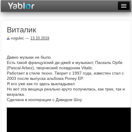
Разместить статью
Войти
Виталик
Неделя
vogulec
—
13.10.2019
Месяц
Рейтинги
Давно музыки не было.
Есть такой французский ди-джей и музыкант, Паскаль Орбе
Архив
(Pascal Arbez), творческий псевдоним Vitalic.
Работает в стиле техно. Творит с 1997 года, известен стал с
Фототоп
2003 после выпуска альбома Poney EP.
Я его уже как-то здесь выкладывал.
Видеотоп
Но вот эта вещица реально круто получилась, как трек, так и
визуалка.
Сделана в кооперации с Дэвидом Шоу.