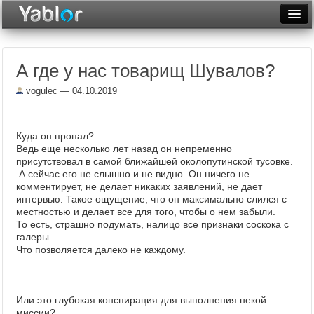
Разместить статью
Войти
А где у нас товарищ Шувалов?
Неделя
vogulec
—
04.10.2019
Месяц
Рейтинги
Куда он пропал?
Ведь еще несколько лет назад он непременно
Архив
присутствовал в самой ближайшей околопутинской тусовке.
А сейчас его не слышно и не видно. Он ничего не
Фототоп
комментирует, не делает никаких заявлений, не дает
интервью. Такое ощущение, что он максимально слился с
Видеотоп
местностью и делает все для того, чтобы о нем забыли.
То есть, страшно подумать, налицо все признаки соскока с
галеры.
Что позволяется далеко не каждому.
Или это глубокая конспирация для выполнения некой
миссии?