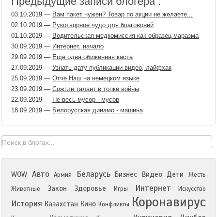
Предыдущие записи блогера :
03.10.2019
—
Вам пакет нужен? Товар по акции не желаете...
02.10.2019
—
Рукотворное чудо для благовоний
01.10.2019
—
Водительская медкомиссия как образец маразма
30.09.2019
—
Интернет, начало
29.09.2019
—
Еще одна обиженная каста
27.09.2019
—
Узнать дату публикации видео, лайфхак
25.09.2019
—
Отче Наш на немецком языке
23.09.2019
—
Сожгли талант в топке войны
22.09.2019
—
Не весь мусор - мусор
18.09.2019
—
Белорусская динамо - машина
Авто
Беларусь
WOW
Бизнес
Видео
Дети
Армия
Жесть
Интернет
Закон
Здоровье
Животные
Игры
Искусство
Коронавирус
История
Казахстан
Кино
Конфликты