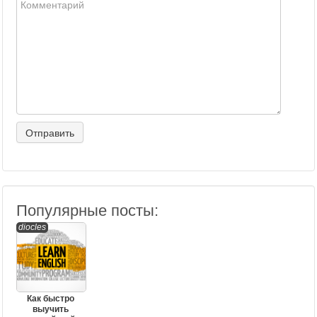
Популярные посты:
diocles
Как быстро
выучить