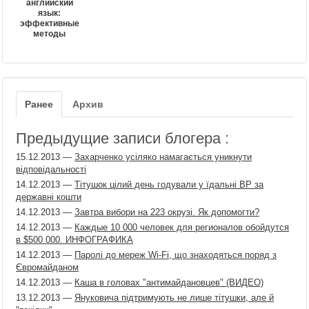
английский
язык:
эффективные
методы
Ранее
Архив
Предыдущие записи блогера :
15.12.2013
—
Захарченко усіляко намагається уникнути
відповідальності
14.12.2013
—
Тітушок цілий день годували у їдальні ВР за
державні кошти
14.12.2013
—
Завтра вибори на 223 окрузі. Як допомогти?
14.12.2013
—
Каждые 10 000 человек для регионалов обойдутся
в $500 000. ИНФОГРАФИКА
14.12.2013
—
Паролі до мереж Wi-Fi, що знаходяться поряд з
Євромайданом
14.12.2013
—
Каша в головах "антимайдановцев" (ВИДЕО)
13.12.2013
—
Януковича підтримують не лише тітушки, але й