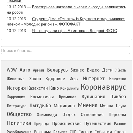
"текілки"
13.12.2013
—
Богатирьова наказала лікарям сьогодні залишатись
на роботі
13.12.2013
—
Студент Діма «Текілка» із Круглого столу виявився
членом «Молодих регіонів». ФОТОФАКТ
13.12.2013
—
Як пікетували офіс Ахметова в Лондоні. ФОТО
Авто
Беларусь
WOW
Бизнес
Видео
Дети
Армия
Жесть
Интернет
Закон
Здоровье
Животные
Игры
Искусство
Коронавирус
История
Казахстан
Кино
Конфликты
Кулинария
Ликбез
Косметичка
Коррупция
Криминал
Мнения
Лытдыбр
Медицина
Литература
Музыка
Наука
Общество
Отдых
Отношения
Персоны
Олимпиада
Политика
Происшествия
Путешествия
Природа
Разное
Реклама
Сиськи
События
Спорт
Разоблачения
Религия
СНГ