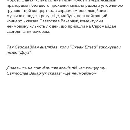
морозі. Однак, кілька сотень тисяч чоловік з українськими
прапорами і без цього прохання співали разом з улюбленою
групою - цей концерт став справжнім революційним і
музичною подією року. «Це, мабуть, наш найкращий
концерт, - сказав Святослав Вакарчук, коментуючи
неймовірну кількість людей, що прийшли на Євромайдан
сьогоднішнім вечором.
Так Євромайдан виглядав, коли "Океан Ельзи" виконували
пісню "Друг".
Дивлячись на сотні тисяч вогнів під час концерту,
Святослав Вакарчук сказав: «Це неймовiрно»