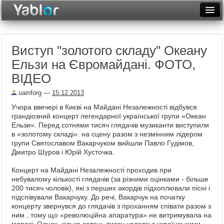
Разместить статью
Войти
Виступ "золотого складу" Океану
Неделя
Ельзи на Євромайдані. ФОТО,
Месяц
ВІДЕО
Рейтинги
uainforg
—
15.12.2013
Учора ввечері в Києві на Майдані Незалежності відбувся
Архив
грандіозний концерт легендарної української групи «Океан
Ельзи». Перед сотнями тисяч глядачів музиканти виступили
Фототоп
в «золотому складі»: на сцену разом з незмінним лідером
групи Святославом Вакарчуком вийшли Павло Гудімов,
Видеотоп
Дмитро Шуров і Юрій Хусточка.
Концерт на Майдані Незалежності проходив при
небувалому кількості глядачів (за різними оцінками - більше
200 тисяч чоловік), які з перших акордів підхоплювали пісні і
підспівували Вакарчуку. До речі, Вакарчук на початку
концерту звернувся до глядачів з проханням співати разом з
ним , тому що «революційна апаратура» не витримувала на