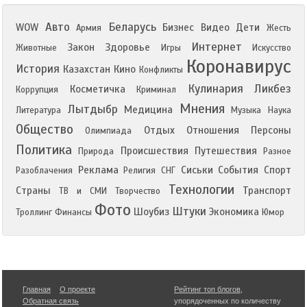
Авто
Беларусь
WOW
Бизнес
Видео
Дети
Армия
Жесть
Интернет
Закон
Здоровье
Животные
Игры
Искусство
Коронавирус
История
Казахстан
Кино
Конфликты
Кулинария
Ликбез
Косметичка
Коррупция
Криминал
Мнения
Лытдыбр
Медицина
Литература
Музыка
Наука
Общество
Отдых
Отношения
Персоны
Олимпиада
Политика
Происшествия
Путешествия
Природа
Разное
Реклама
Сиськи
События
Спорт
Разоблачения
Религия
СНГ
Технологии
Страны
Транспорт
ТВ и СМИ
Творчество
Фото
Штуки
Шоубиз
Экономика
Троллинг
Финансы
Юмор
Главная
О проекте
Рейтинг топ блогов
,
Обратная связь
упорядоченных по количеству