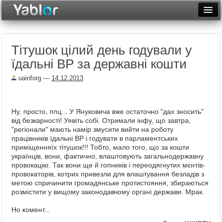
Разместить статью
Войти
Тітушок цілий день годували у
Неделя
їдальні ВР за державні кошти
Месяц
uainforg
—
14.12.2013
Рейтинги
Архив
Ну, просто, ппц... У Януковича вже остаточно "дах зносить"
від безкарності! Уявіть собі. Отримали інфу, що завтра,
Фототоп
"регіонали" мають намір змусити вийти на роботу
працівників їдальні ВР і годувати в парламентських
приміщенняїх тітушок!!! Тобто, мало того, що за кошти
Видеотоп
українців, вони, фактично, влаштовують загальнодержавну
провокацію. Так вони ще й гопників і переодягнутих мєнтів-
провокаторів, котрих привезли для влаштування безладів з
метою спричинити громадянське протистояння, збираються
розмістити у вищому законодавчому органі держави. Мрак.
Но комент...