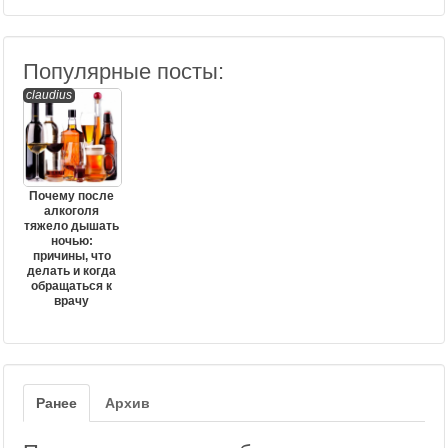
Популярные посты:
claudius
Почему после
алкоголя
тяжело дышать
ночью:
причины, что
делать и когда
обращаться к
врачу
Ранее
Архив