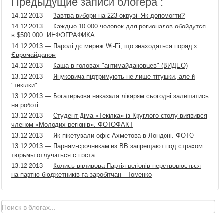
Предыдущие записи блогера :
14.12.2013
—
Завтра вибори на 223 окрузі. Як допомогти?
14.12.2013
—
Каждые 10 000 человек для регионалов обойдутся
в $500 000. ИНФОГРАФИКА
14.12.2013
—
Паролі до мереж Wi-Fi, що знаходяться поряд з
Євромайданом
14.12.2013
—
Каша в головах "антимайдановцев" (ВИДЕО)
13.12.2013
—
Януковича підтримують не лише тітушки, але й
"текілки"
13.12.2013
—
Богатирьова наказала лікарям сьогодні залишатись
на роботі
13.12.2013
—
Студент Діма «Текілка» із Круглого столу виявився
членом «Молодих регіонів». ФОТОФАКТ
13.12.2013
—
Як пікетували офіс Ахметова в Лондоні. ФОТО
13.12.2013
—
Парням-срочникам из ВВ запрещают под страхом
тюрьмы отлучаться с поста
13.12.2013
—
Колись впливова Партія регіонів перетворюється
на партію бюджетників та заробітчан - Томенко