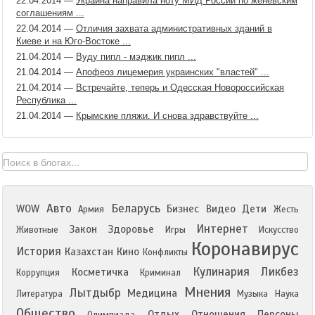
22.04.2014
—
Украина направила ноту МИД России по женевским
соглашениям ...
22.04.2014
—
Отличия захвата административных зданий в
Киеве и на Юго-Востоке ...
21.04.2014
—
Вуду пипл - мэджик пипл ...
21.04.2014
—
Апофеоз лицемерия украинских "властей" ...
21.04.2014
—
Встречайте, теперь и Одесская Новороссийская
Республика ...
21.04.2014
—
Крымские пляжи. И снова здравствуйте ...
Авто
Беларусь
WOW
Бизнес
Видео
Дети
Армия
Жесть
Интернет
Закон
Здоровье
Животные
Игры
Искусство
Коронавирус
История
Казахстан
Кино
Конфликты
Кулинария
Ликбез
Косметичка
Коррупция
Криминал
Мнения
Лытдыбр
Медицина
Литература
Музыка
Наука
Общество
Отдых
Отношения
Персоны