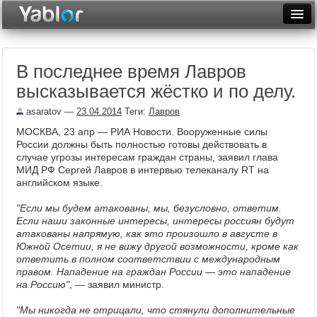
Разместить статью
Войти
В последнее время Лавров
Неделя
высказывается жёстко и по делу.
Месяц
asaratov
—
23.04.2014
Теги:
Лавров
Рейтинги
МОСКВА, 23 апр — РИА Новости.
Вооруженные силы
России должны быть полностью готовы действовать в
Архив
случае угрозы интересам граждан страны, заявил глава
МИД РФ Сергей Лавров в интервью телеканалу RT на
английском языке.
Фототоп
"Если мы будем атакованы, мы, безусловно, ответим.
Видеотоп
Если наши законные интересы, интересы россиян будут
атакованы напрямую, как это произошло в августе в
Южной Осетии, я не вижу другой возможности, кроме как
ответить в полном соответствии с международным
правом. Нападение на граждан России — это нападение
на Россию"
, — заявил министр.
"Мы никогда не отрицали, что стянули дополнительные