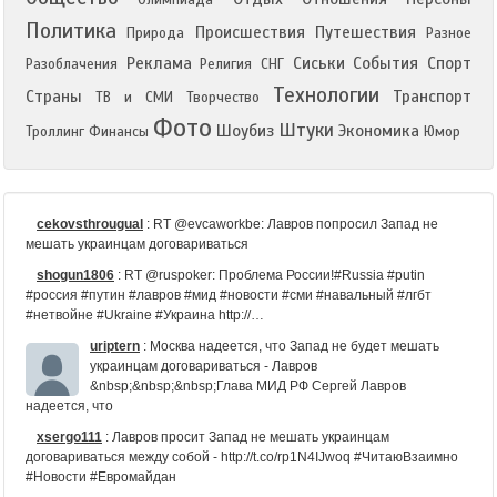
Олимпиада
Политика
Происшествия
Путешествия
Природа
Разное
Реклама
Сиськи
События
Спорт
Разоблачения
Религия
СНГ
Технологии
Страны
Транспорт
ТВ и СМИ
Творчество
Фото
Штуки
Шоубиз
Экономика
Троллинг
Финансы
Юмор
cekovsthrougual
:
RT @evcaworkbe: Лавров попросил Запад не
мешать украинцам договариваться
shogun1806
:
RT @ruspoker: Проблема России!#Russia #putin
#россия #путин #лавров #мид #новости #сми #навальный #лгбт
#нетвойне #Ukraine #Украина http://…
uriptern
:
Москва надеется, что Запад не будет мешать
украинцам договариваться - Лавров
&nbsp;&nbsp;&nbsp;Глава МИД РФ Сергей Лавров
надеется, что
xsergo111
:
Лавров просит Запад не мешать украинцам
договариваться между собой - http://t.co/rp1N4IJwoq #ЧитаюВзаимно
#Новости #Евромайдан