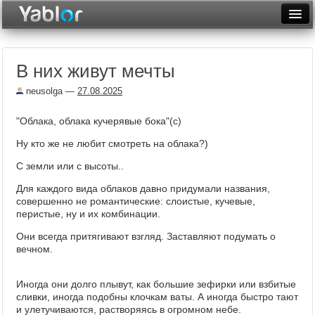
Разместить статью
Войти
В них живут мечты
Неделя
neusolga
—
27.08.2025
Месяц
"Облака, облака кучерявые бока"(с)
Рейтинги
Ну кто же не любит смотреть на облака?)
Архив
С земли или с высоты..
Фототоп
Для каждого вида облаков давно придумали названия,
совершенно не романтические: слоистые, кучевые,
Видеотоп
перистые, ну и их комбинации.
Они всегда притягивают взгляд. Заставляют подумать о
вечном.
Иногда они долго плывут, как большие зефирки или взбитые
сливки, иногда подобны клочкам ваты. А иногда быстро тают
и улетучиваются, растворяясь в огромном небе.