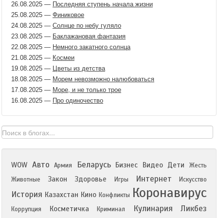
26.08.2025
—
Последняя ступень начала жизни
25.08.2025
—
Финиковое
24.08.2025
—
Солнце по небу гуляло
23.08.2025
—
Баклажановая фантазия
22.08.2025
—
Немного закатного солнца
21.08.2025
—
Космеи
19.08.2025
—
Цветы из детства
18.08.2025
—
Морем невозможно налюбоваться
17.08.2025
—
Море, и не только трое
16.08.2025
—
Про одиночество
Авто
Беларусь
WOW
Бизнес
Видео
Дети
Армия
Жесть
Интернет
Закон
Здоровье
Животные
Игры
Искусство
Коронавирус
История
Казахстан
Кино
Конфликты
Кулинария
Ликбез
Косметичка
Коррупция
Криминал