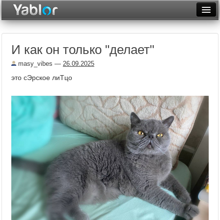
Разместить статью
Войти
И как он только "делает"
Неделя
masy_vibes
—
26.09.2025
Месяц
это сЭрское лиТцо
Рейтинги
Архив
Фототоп
Видеотоп