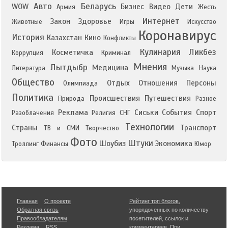
Авто
Беларусь
WOW
Бизнес
Видео
Дети
Армия
Жесть
Интернет
Закон
Здоровье
Животные
Игры
Искусство
Коронавирус
История
Казахстан
Кино
Конфликты
Кулинария
Ликбез
Косметичка
Коррупция
Криминал
Мнения
Лытдыбр
Медицина
Литература
Музыка
Наука
Общество
Отдых
Отношения
Персоны
Олимпиада
Политика
Происшествия
Путешествия
Природа
Разное
Реклама
Сиськи
События
Спорт
Разоблачения
Религия
СНГ
Технологии
Страны
Транспорт
ТВ и СМИ
Творчество
Фото
Штуки
Шоубиз
Экономика
Троллинг
Финансы
Юмор
Главная
О проекте
Рейтинг топ блогов
,
Обратная связь
упорядоченных по количеству
Правообладателям
посетителей, ссылок и
Реклама
RSS
комментариев. При