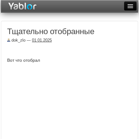
Разместить статью
Войти
Тщательно отобранные
Неделя
dok_zlo
—
01.01.2025
Месяц
Рейтинги
Вот что отобрал
Архив
Фототоп
Видеотоп