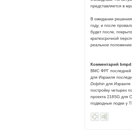
представляется в мр
В ожидании решения 
году, и после прова
будет после, покрыт
краткосрочной персп
реальное положение
Комментарий bmpd
ВМС ФРГ последней 
для Израиля послед
Dolphin
для Израиля 
постройку четырех п
проекта 218SG для С
подводные лодки у Т