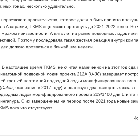
ачных тонах, несколько удивительно.
норвежского правительства, которое должно быть принято в теку
ла в Австралии, TKMS еще может протянуть до 2021-2022 годов. Но 
о мраком неизвестности. А пять лет на рынке подводных лодок явля
ективой. Поэтому последовала такая жесткая реакция внутри компа
 дел должно проявиться в ближайшие недели.
. В настоящее время TKMS, не считая намеченной на этот год сдач
неатомной подводной лодки проекта 212А (
U-36
) завершает постр
ней третьей неатомной подводной лодки модифицированного типа
(
Dakar
, окончание в 2017 году) и реализует два экспортных заказа -
одводных лодок модифицированного проекта 209/1400 для Египта и
ингапура. С их завершением на период после 2021 года новые зак
KMS пока что отсутствуют.
Ис