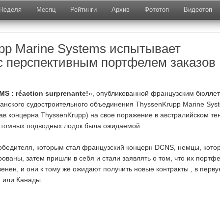
Неделя
Месяц
Рейтинги
Архив
Фототоп
Видеотоп
pp Marine Systems испытывает
с перспективным портфелем заказов
MS : réaction surprenante!
», опубликованной французским бюлле
манского судостроительного объединения ThyssenKrupp Marine Sys
тав концерна
ThyssenKrupp
) на свое поражение в австралийском те
атомных подводных лодок была ожидаемой.
обедителя, которым стал французский концерн DCNS, немцы, кото
ованы, затем пришли в себя и стали заявлять о том, что их портф
венен, и они к тому же ожидают получить новые контракты , в перв
и или Канады.