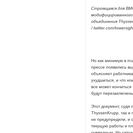
Cтроящаяся для ВМС
модифицированного т
объединения Thyssen
/ twitter.com/towersigh
Но как минимум в пс
прессе появились вы
объясняет работник
ухудшиться, и что к
все может кончиться
будут перезаключены
Этот документ, судя 
ThyssenKrupp, так и 
не предупредили, и 
текущую работы и пл
очевидным. Но ситуа