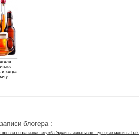
оголя
очью:
 и когда
рачу
аписи блогера :
твенная пограничная служба Украины испытывает турецкие машины Turk