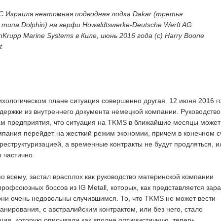
 Израиля неатомная подводная лодка Dakar (третья
ипа Dolphin) на верфи Howaldtswerke-Deutsche Werft AG
Krupp Marine Systems в Киле, июнь 2016 года (с) Harry Boone
t
ихологическом плане ситуация совершенно другая. 12 июня 2016 г
держки из внутреннего документа немецкой компании. Руководство
ам предприятия, что ситуация на TKMS в ближайшие месяцы может
омпания перейдет на жесткий режим экономии, причем в конечном с
 реструктуризацией, а временные контракты не будут продляться, и
 частично.
по всему, застал врасплох как руководство материнской компании
профсоюзных боссов из IG Metall, которых, как представляется зар
они очень недовольны случившимся. То, что TKMS не может вести
анирования, с австралийским контрактом, или без него, стало
ция, которую описывали как вполне оптимистичную, теперь