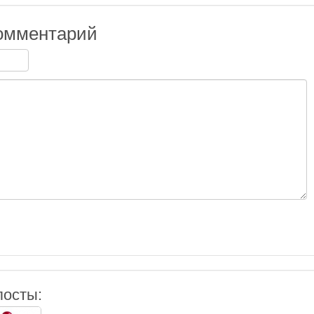
омментарий
посты: