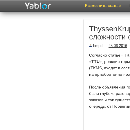
Разместить статью
ThyssenKru
сложности 
bmpd
—
25.06.2016
Согласно
статье
«
TK
«
TTU
», реакция гер
(TKMS, входит в сос
на приобретение не
После объявления п
были глубоко разочар
заказов и так сущест
очередь, от Норвеги