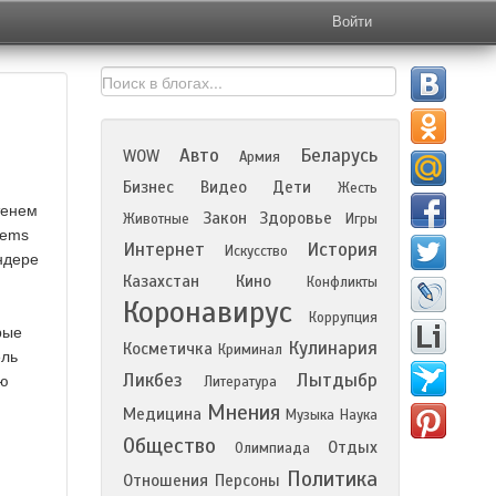
Войти
Авто
Беларусь
WOW
Армия
Бизнес
Видео
Дети
Жесть
тенем
Закон
Здоровье
Животные
Игры
tems
Интернет
История
Искусство
ндере
Казахстан
Кино
Конфликты
Коронавирус
Коррупция
рые
Кулинария
Косметичка
Криминал
ель
Ликбез
Лытдыбр
ую
Литература
Мнения
Медицина
Музыка
Наука
Общество
Отдых
Олимпиада
Политика
Отношения
Персоны