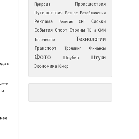
Происшествия
Природа
Путешествия
Разное
Разоблачения
Реклама
Сиськи
Религия
СНГ
События
Спорт
Страны
ТВ и СМИ
Технологии
Творчество
Транспорт
Троллинг
Финансы
Фото
Штуки
Шоубиз
ода в
Экономика
Юмор
чете
ли
анее