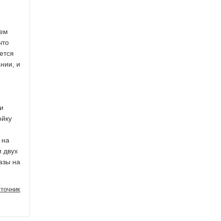
щем
что
ется
нии, и
и
ойку
 на
 двух
азы на
точник