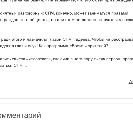
етарь Путина напомнил:
«Не забывайте, что это Совет при президен
онятный разговорный: СПЧ, конечно, может заниматься правами
м гражданского общества, но при этом не должен огорчать человека
 ради этого и назначили главой СПЧ Фадеева. Чтобы не расстраив
адовал глаз и слух! Как программа «Время» зрителей?
авить список «человеков», включив в него пару тысяч персон, пра
аться СПЧ....
Ис
омментарий