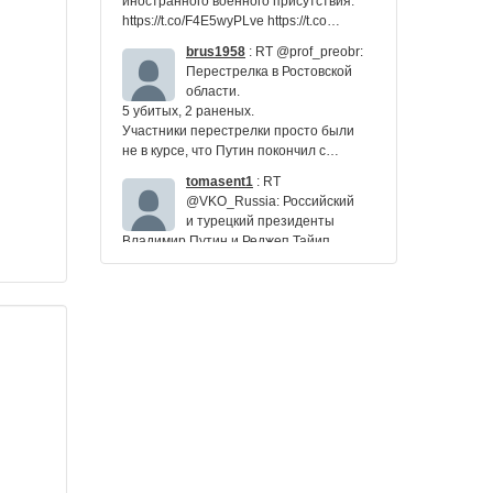
иностранного военного присутствия:
https://t.co/F4E5wyPLve https://t.co…
brus1958
:
RT @prof_preobr:
Перестрелка в Ростовской
области.
5 убитых, 2 раненых.
Участники перестрелки просто были
не в курсе, что Путин покончил с…
tomasent1
:
RT
@VKO_Russia: Российский
и турецкий президенты
Владимир Путин и Реджеп Тайип
Эрдоган в ходе переговоров в Сочи не
поднимали тему поставок…
Ludmvasil
:
@Whtapl Ох, Хилари,
Хилари! Как я её понимаю, она так
хотела, чтобы Путин снова обнял её
как раньше.. Это всё, что…
https://t.co/wTpXiaEbh0
VoroshilovSS
:
RT
@bbcrussian: Путин и
Эрдоган договорились о
приостановке турецкой операции в