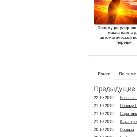
Почему регулярная
масла важна д
автоматической к
передач
Ранее
По теме
Предыдущие з
22.10.2019
—
Розовые 
21.10.2019
—
Почему П
21.10.2019
—
Соратник
21.10.2019
—
Катастр
20.10.2019
—
Прорыв