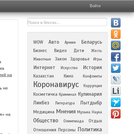
Войти
Авто
Беларусь
WOW
Армия
Бизнес
Видео
Дети
Жесть
Закон
Здоровье
Животные
Игры
а
Интернет
История
Искусство
ка
тей на
Казахстан
Кино
Конфликты
Коронавирус
Коррупция
ь не
Кулинария
Косметичка
Криминал
Ликбез
Лытдыбр
Литература
Мнения
Медицина
Музыка
Наука
я» на
Общество
Отдых
Олимпиада
Политика
Отношения
Персоны