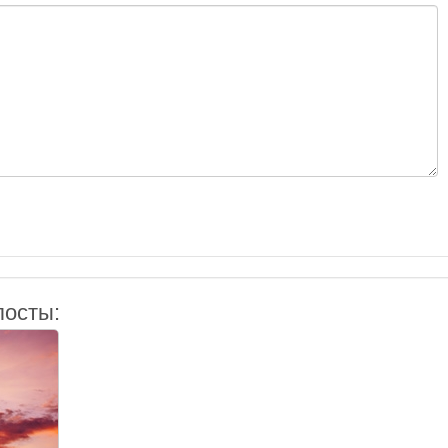
посты: