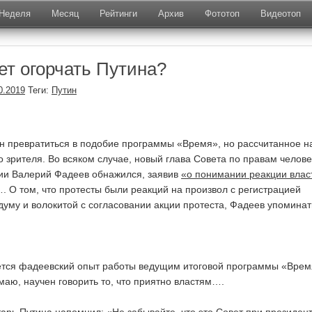
Неделя
Месяц
Рейтинги
Архив
Фототоп
Видеотоп
ет огорчать Путина?
0.2019
Теги:
Путин
н превратиться в подобие программы «Время», но рассчитанное н
о зрителя. Во всяком случае, новый глава Совета по правам челове
сии Валерий Фадеев обнажился, заявив
«о понимании реакции влас
. О том, что протесты были реакций на произвол с регистрацией
думу и волокитой с согласовании акции протеста, Фадеев упоминат
ается фадеевский опыт работы ведущим итоговой программы «Врем
маю, научен говорить то, что приятно властям….