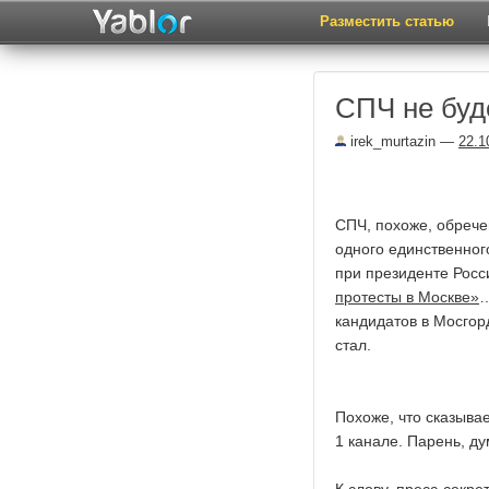
Разместить статью
СПЧ не буд
irek_murtazin
—
22.1
СПЧ, похоже, обрече
одного единственног
при президенте Рос
протесты в Москве»
…
кандидатов в Мосгор
стал.
Похоже, что сказыв
1 канале. Парень, ду