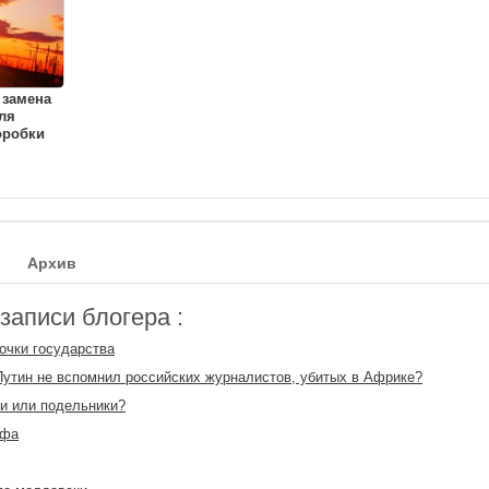
 замена
ля
оробки
Архив
аписи блогера :
очки государства
утин не вспомнил российских журналистов, убитых в Африке?
и или подельники?
офа