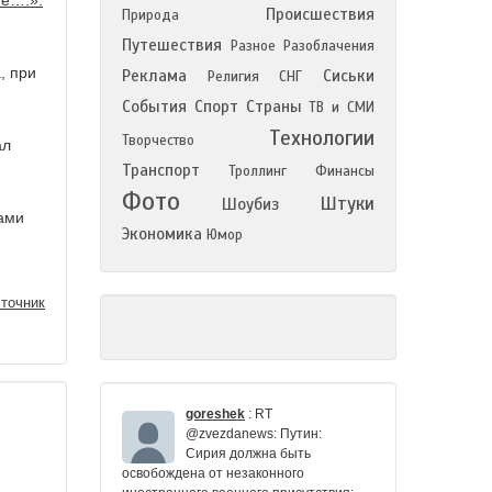
те….».
Происшествия
Природа
Путешествия
Разное
Разоблачения
, при
Реклама
Сиськи
Религия
СНГ
События
Спорт
Страны
ТВ и СМИ
Технологии
Творчество
ал
Транспорт
Троллинг
Финансы
Фото
Штуки
Шоубиз
вами
Экономика
Юмор
точник
goreshek
:
RT
@zvezdanews: Путин:
Сирия должна быть
освобождена от незаконного