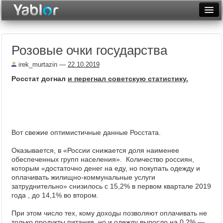
Разместить статью
Войти
Розовые очки государства
Неделя
irek_murtazin
—
22.10.2019
Месяц
Росстат догнал
и перегнал советскую статистику.
Рейтинги
Архив
Фототоп
Вот свежие оптимистичные данные Росстата.
Видеотоп
Оказывается, в «России снижается доля наименее
обеспеченных групп населения». Количество россиян,
которым «достаточно денег на еду, но покупать одежду и
оплачивать жилищно-коммунальные услуги
затруднительно» снизилось с 15,2% в первом квартале 2019
года , до 14,1% во втором.
При этом число тех, кому доходы позволяют оплачивать не
только продукты питания, но и одежду выросло на 0,2% —