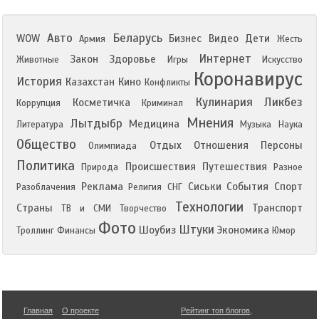
Авто
Беларусь
WOW
Бизнес
Видео
Дети
Армия
Жесть
Интернет
Закон
Здоровье
Животные
Игры
Искусство
Коронавирус
История
Казахстан
Кино
Конфликты
Кулинария
Ликбез
Косметичка
Коррупция
Криминал
Мнения
Лытдыбр
Медицина
Литература
Музыка
Наука
Общество
Отдых
Отношения
Персоны
Олимпиада
Политика
Происшествия
Путешествия
Природа
Разное
Реклама
Сиськи
События
Спорт
Разоблачения
Религия
СНГ
Технологии
Страны
Транспорт
ТВ и СМИ
Творчество
Фото
Штуки
Шоубиз
Экономика
Троллинг
Финансы
Юмор
Главная
О проекте
Рейтинг топ блогов
,