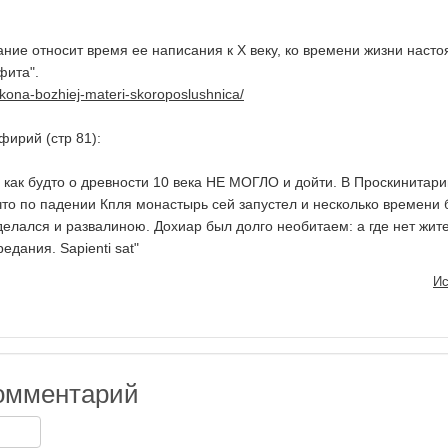
ние относит время ее написания к Х веку, ко времени жизни насто
фита".
/ikona-bozhiej-materi-skoroposlushnica/
фирий (стр 81):
 как будто о древности 10 века НЕ МОГЛО и дойти. В Проскинитари
что по падении Кпля монастырь сей запустел и несколько времени
делался и развалиною. Дохиар был долго необитаем: а где нет жит
едания. Sapienti sat"
Ис
омментарий