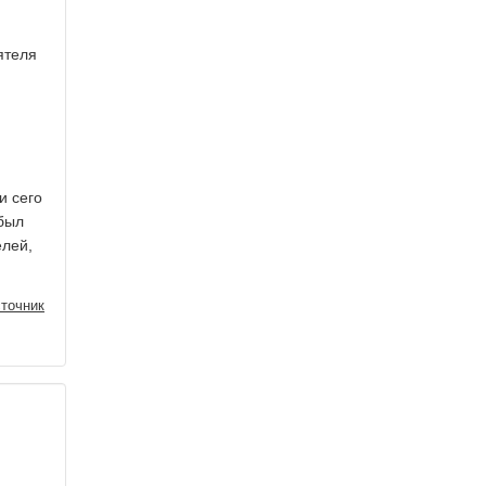
ятеля
и сего
 был
елей,
точник