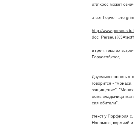
ϋπηκόος может озна
а вот Γοργο - это grim,
http://www.perseus.tu
doc=Perseus%3Atex
в греч. текстах встр
Γοργοεπήκοος
Двусмысленность это
говорится - "монаси
защищение". "Монах т
есмь владычица мати
сия обители".
(текст у Порфирия с.
Напомню, кормчий и о