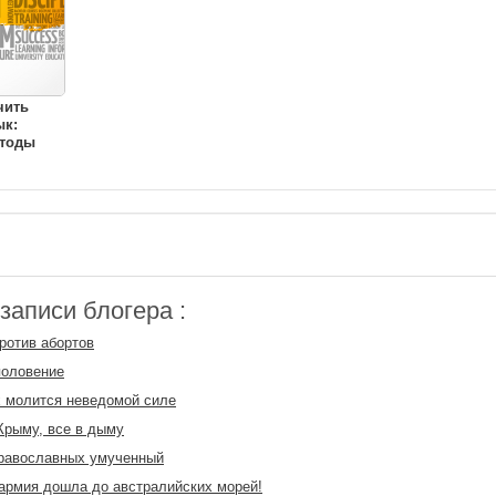
чить
ык:
тоды
аписи блогера :
ротив абортов
половение
 молится неведомой силе
Крыму, все в дыму
православных умученный
армия дошла до австралийских морей!