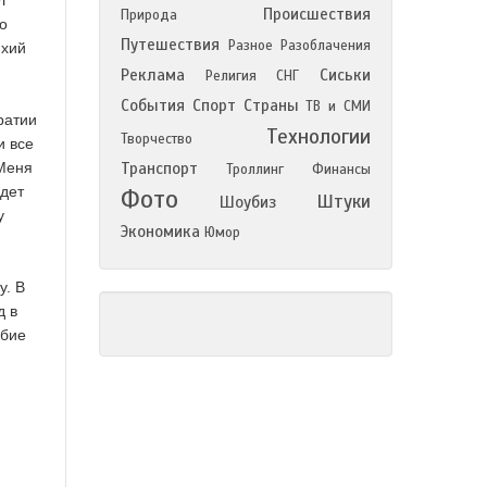
л
Происшествия
Природа
о
Путешествия
Разное
Разоблачения
ихий
Реклама
Сиськи
Религия
СНГ
События
Спорт
Страны
ТВ и СМИ
ратии
Технологии
Творчество
и все
 Меня
Транспорт
Троллинг
Финансы
удет
Фото
Штуки
Шоубиз
у
Экономика
Юмор
у. В
д в
обие