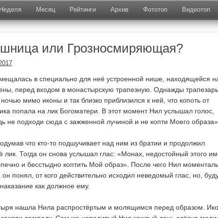
Неделя
Месяц
Рейтинги
Архив
Фототоп
Видеотоп
ушница или Грозносмиряющая?
2017
омещалась в специально для неё устроенной нише, находящейся н
ены, перед входом в монастырскую трапезную. Однажды трапезарь
очью мимо иконы и так близко приблизился к ней, что копоть от
ика попала на лик Богоматери. В этот момент Нил услышал голос,
ь не подходи сюда с зажженной лучиной и не копти Моего образа»
подумав что кто-то подшучивает над ним из братии и продолжил
ё лик. Тогда он снова услышал глас: «Монах, недостойный этого им
еспечно и бесстыдно коптить Мой образ». После чего Нил моментал
а он понял, от кого действительно исходил неведомый глас, но, буд
наказание как должное ему.
тыря нашла Нила распростёртым и молящимся перед образом. Ик