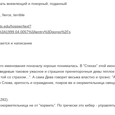
чать внемлющий и покорный, поданный
 fierce, terrible
fts.edu/hopper/text?
t%3A1999.04.0057%3Aentry%3Dgorgo%2Fs
ечается и написание
го именования поначалу хорошо понималась. В "Стихах" этой икон
, видевше таковое ужасное и страшное пренепорочныя девы теплое
ой со страхом...". А сама Дева говорит весьма властно и грозно: "
 Слова, крепость и ограждение, покров же и окормительница свя
 282).
кормительница не от "кормить". По гречески это кибер - управлять