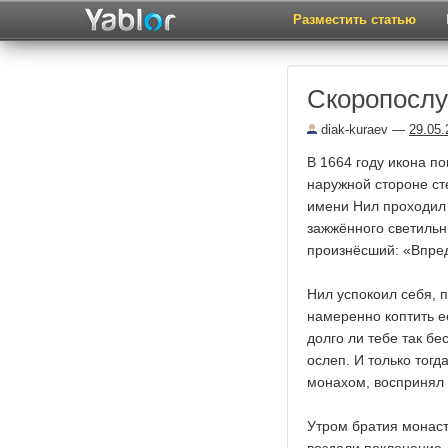
Разместить статью
Скоропосл
diak-kuraev
—
29.05.
В 1664 году икона п
наружной стороне ст
имени Нил проходил н
зажжённого светильн
произнёсший: «Впред
Нил успокоил себя, 
намеренно коптить е
долго ли тебе так б
ослеп. И только тогд
монахом, воспринял 
Утром братия монас