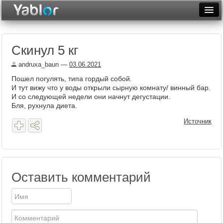
Разместить статью
Войти
Скинул 5 кг
Неделя
andruxa_baun
—
03.06.2021
Месяц
Пошел погулять, типа гордый собой.
И тут вижу что у воды открыли сырную комнату/ винный бар.
Рейтинги
И со следующей недели они начнут дегустации.
Бля, рухнула диета.
Архив
Источник
Фототоп
Видеотоп
Оставить комментарий