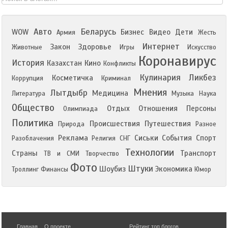
Авто
Беларусь
WOW
Бизнес
Видео
Дети
Армия
Жесть
Интернет
Закон
Здоровье
Животные
Игры
Искусство
Коронавирус
История
Казахстан
Кино
Конфликты
Кулинария
Ликбез
Косметичка
Коррупция
Криминал
Мнения
Лытдыбр
Медицина
Литература
Музыка
Наука
Общество
Отдых
Отношения
Персоны
Олимпиада
Политика
Происшествия
Путешествия
Природа
Разное
Реклама
Сиськи
События
Спорт
Разоблачения
Религия
СНГ
Технологии
Страны
Транспорт
ТВ и СМИ
Творчество
Фото
Штуки
Шоубиз
Экономика
Троллинг
Финансы
Юмор
Главная
О проекте
Рейтинг топ блогов
,