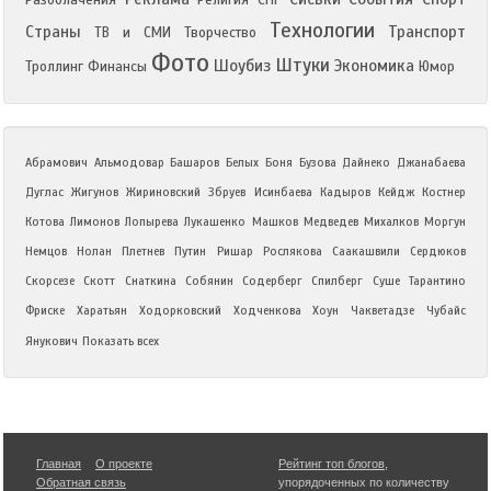
Разоблачения
Религия
СНГ
Технологии
Страны
Транспорт
ТВ и СМИ
Творчество
Фото
Штуки
Шоубиз
Экономика
Троллинг
Финансы
Юмор
Абрамович
Альмодовар
Башаров
Белых
Боня
Бузова
Дайнеко
Джанабаева
Дуглас
Жигунов
Жириновский
Збруев
Исинбаева
Кадыров
Кейдж
Костнер
Котова
Лимонов
Лопырева
Лукашенко
Машков
Медведев
Михалков
Моргун
Немцов
Нолан
Плетнев
Путин
Ришар
Рослякова
Саакашвили
Сердюков
Скорсезе
Скотт
Снаткина
Собянин
Содерберг
Спилберг
Суше
Тарантино
Фриске
Харатьян
Ходорковский
Ходченкова
Хоун
Чакветадзе
Чубайс
Янукович
Показать всех
Главная
О проекте
Рейтинг топ блогов
,
Обратная связь
упорядоченных по количеству