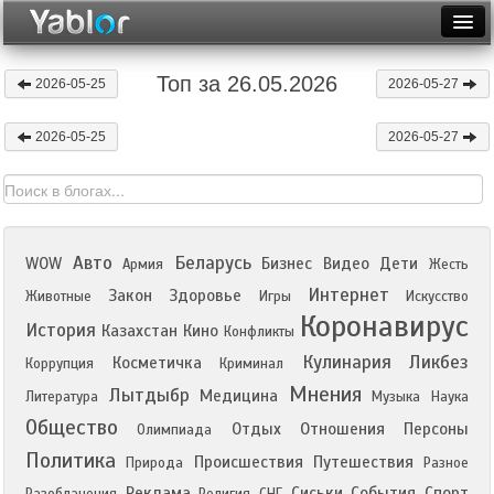
Разместить статью
Войти
Топ за 26.05.2026
2026-05-25
2026-05-27
Неделя
2026-05-25
2026-05-27
Месяц
Рейтинги
Архив
Авто
Беларусь
WOW
Бизнес
Видео
Дети
Армия
Жесть
Фототоп
Интернет
Закон
Здоровье
Животные
Игры
Искусство
Коронавирус
История
Казахстан
Кино
Видеотоп
Конфликты
Кулинария
Ликбез
Косметичка
Коррупция
Криминал
Мнения
Лытдыбр
Медицина
Литература
Музыка
Наука
Общество
Отдых
Отношения
Персоны
Олимпиада
Политика
Происшествия
Путешествия
Природа
Разное
Реклама
Сиськи
События
Спорт