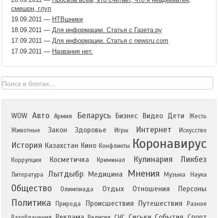
смешон, глуп
19.09.2011
—
НТВшники
18.09.2011
—
Для информации. Статья с Газета.ру
17.09.2011
—
Для информации. Статья с newsru.com
17.09.2011
—
Названия нет.
Авто
Беларусь
WOW
Бизнес
Видео
Дети
Армия
Жесть
Интернет
Закон
Здоровье
Животные
Игры
Искусство
Коронавирус
История
Казахстан
Кино
Конфликты
Кулинария
Ликбез
Косметичка
Коррупция
Криминал
Мнения
Лытдыбр
Медицина
Литература
Музыка
Наука
Общество
Отдых
Отношения
Персоны
Олимпиада
Политика
Происшествия
Путешествия
Природа
Разное
Реклама
Сиськи
События
Спорт
Разоблачения
Религия
СНГ