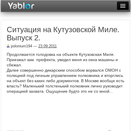
Разместить статью
Войти
Ситуация на Кутузовской Миле.
Неделя
Выпуск 2.
Месяц
polonium194
—
23.09.2011
Рейтинги
Продолжается голодовка на объекте Кутузовская Миля.
Приезжал зам. префекта, увидел меня из окна машины и
Архив
сбежал.
Далее совершенно дикарским способом ворвался ОМОН с
полицией под личным управлением полковника и вторглись
Фототоп
на объект без каких либо документов. В Москве вообще есть
власть? Маленький толстенький полковник лично руководит
Видеотоп
операцией захвата. Ощущение будто это не со мной...