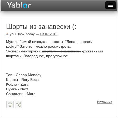
Разместить статью
Войти
Шорты из занавески (:
Неделя
your_look_today
—
03.07.2012
Месяц
Муж любимый никогда не скажет: "Лена, поправь
кофту!"
Зато топ можно рассмотреть.
Рейтинги
Экспериментирую с
шортами из занавески
кружевными
шортами. Загородное, прогулочное.
Архив
Фототоп
Топ - Cheap Monday
Видеотоп
Шорты - Rory Beca
Кофта - Zara
Сумка - Next
Сандалии - Mare
Источник