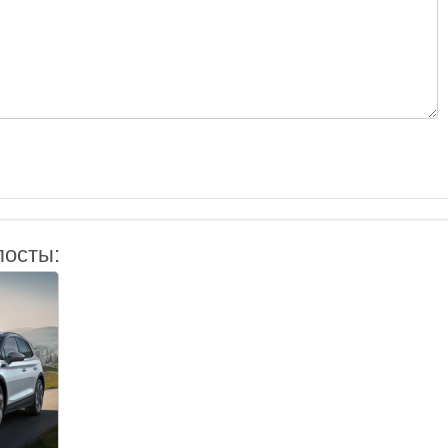
посты: