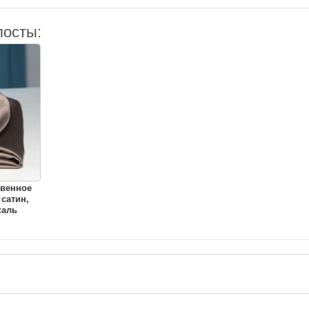
посты:
твенное
 сатин,
каль