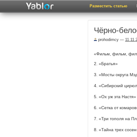
Разместить статью
Чёрно-бело
prohodimcy
—
11.11.
«Фильм, фильм, фи
2. «Братья»
3. «Мосты округа Мэ
4. «Сибирский цирю
5. «Ох уж эта Настя»
6. «Сетка от комаров
7. «Три тополя на 
8. «Тайна трех сосен