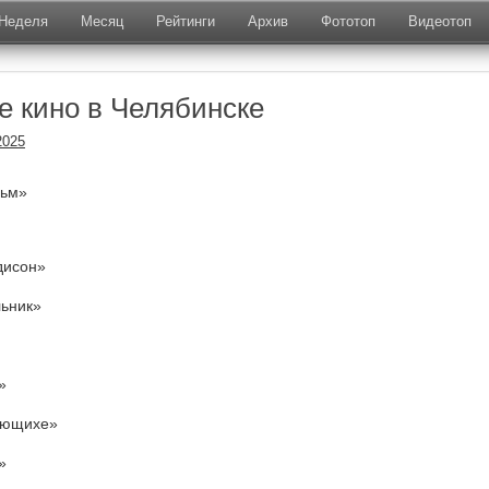
Неделя
Месяц
Рейтинги
Архив
Фототоп
Видеотоп
е кино в Челябинске
2025
льм»
дисон»
льник»
»
Плющихе»
»