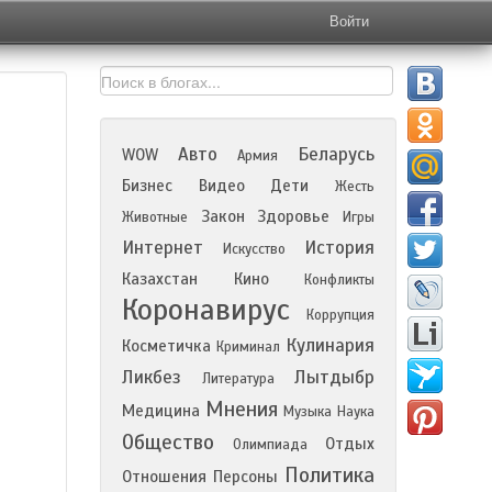
Войти
Авто
Беларусь
WOW
Армия
Бизнес
Видео
Дети
Жесть
Закон
Здоровье
Животные
Игры
Интернет
История
Искусство
Казахстан
Кино
Конфликты
Коронавирус
Коррупция
Кулинария
Косметичка
Криминал
Ликбез
Лытдыбр
Литература
Мнения
Медицина
Музыка
Наука
Общество
Отдых
Олимпиада
Политика
Отношения
Персоны