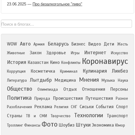
23.06.2025
—
Про безалкогольное "пиво"
Авто
Беларусь
WOW
Бизнес
Видео
Дети
Армия
Жесть
Интернет
Закон
Здоровье
Животные
Игры
Искусство
Коронавирус
История
Казахстан
Кино
Конфликты
Кулинария
Ликбез
Косметичка
Коррупция
Криминал
Мнения
Лытдыбр
Медицина
Литература
Музыка
Наука
Общество
Отдых
Отношения
Персоны
Олимпиада
Политика
Происшествия
Путешествия
Природа
Разное
Реклама
Сиськи
События
Спорт
Разоблачения
Религия
СНГ
Технологии
Страны
Транспорт
ТВ и СМИ
Творчество
Фото
Штуки
Шоубиз
Экономика
Троллинг
Финансы
Юмор