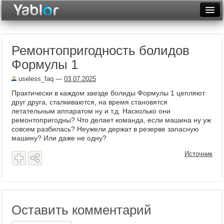
Разместить статью
Войти
Ремонтопригодность болидов
Неделя
Формулы 1
Месяц
useless_faq
—
03.07.2025
Рейтинги
Практически в каждом заезде болиды Формулы 1 цепляют
друг друга, сталкиваются, на время становятся
Архив
летательным аппаратом ну и т.д. Насколько они
ремонтопригодны? Что делает команда, если машина ну уж
совсем разбилась? Неужели держат в резерве запасную
Фототоп
машину? Или даже не одну?
Видеотоп
Источник
Оставить комментарий