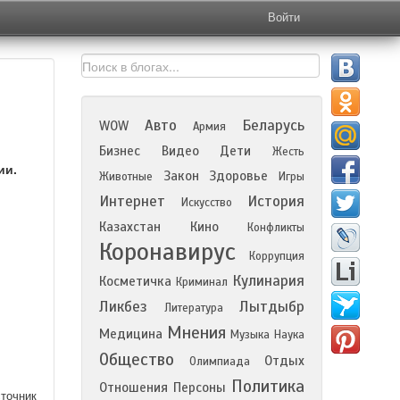
Войти
Авто
Беларусь
WOW
Армия
Бизнес
Видео
Дети
Жесть
ии.
Закон
Здоровье
Животные
Игры
Интернет
История
Искусство
Казахстан
Кино
Конфликты
Коронавирус
Коррупция
Кулинария
Косметичка
Криминал
Ликбез
Лытдыбр
Литература
Мнения
Медицина
Музыка
Наука
Общество
Отдых
Олимпиада
Политика
Отношения
Персоны
точник