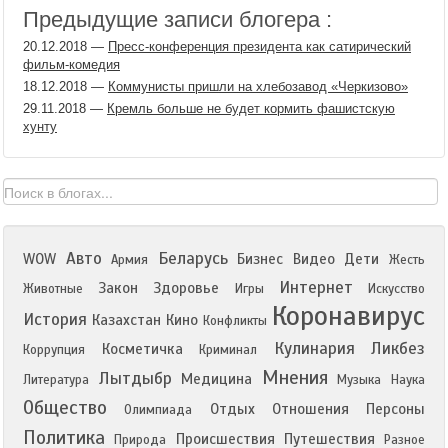
Предыдущие записи блогера :
20.12.2018
—
Пресс-конференция президента как сатирический
фильм-комедия
18.12.2018
—
Коммунисты пришли на хлебозавод «Черкизово»
29.11.2018
—
Кремль больше не будет кормить фашистскую
хунту
Авто
Беларусь
WOW
Бизнес
Видео
Дети
Армия
Жесть
Интернет
Закон
Здоровье
Животные
Игры
Искусство
Коронавирус
История
Казахстан
Кино
Конфликты
Кулинария
Ликбез
Косметичка
Коррупция
Криминал
Мнения
Лытдыбр
Медицина
Литература
Музыка
Наука
Общество
Отдых
Отношения
Персоны
Олимпиада
Политика
Происшествия
Путешествия
Природа
Разное