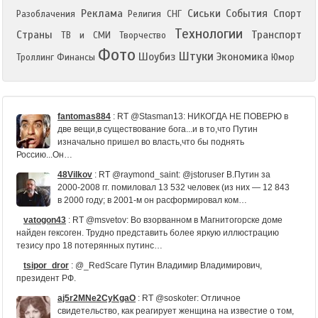
Реклама
Сиськи
События
Спорт
Разоблачения
Религия
СНГ
Технологии
Страны
Транспорт
ТВ и СМИ
Творчество
Фото
Штуки
Шоубиз
Экономика
Троллинг
Финансы
Юмор
fantomas884
:
RT @Stasman13: НИКОГДА НЕ ПОВЕРЮ в
две вещи,в существование бога...и в то,что Путин
изначально пришел во власть,что бы поднять
Россию...Он…
48Vilkov
:
RT @raymond_saint: @jstoruser В.Путин за
2000-2008 гг. помиловал 13 532 человек (из них — 12 843
в 2000 году; в 2001-м он расформировал ком…
vatogon43
:
RT @msvetov: Во взорванном в Магнитогорске доме
найден гексоген. Трудно представить более яркую иллюстрацию
тезису про 18 потерянных путинс…
tsipor_dror
:
@_RedScare Путин Владимир Владимирович,
президент РФ.
aj5r2MNe2CyKgaO
:
RT @soskoter: Отличное
свидетельство, как реагирует женщина на известие о том,