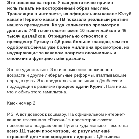
Это вишенка на торте. У нас достаточно причин
испытывать не восторженный образ мыслей.
Трансляция в интернете, на официальном канале Ю-туб
канале Первого канала ТВ показала реальный рейтинг
нашего президента. Когда количество просмотров
достигло 749 тысяч сюжет имел 10 тысяч лайков и 46
тысяч дизлайков. Отрицательно относятся к
президенту Путину в 4,6 раза больше граждан, чем его
одобряют.Сейчас уже более миллиона просмотров, но
надзирающие за каналом вовремя опомнились и
отключили функцию лайк-дизлайк.
Это не удивительно. Это и повышение пенсионного
возраста и другие либеральные реформы, втаптываюшие
народ в грязь. Это предательская позиция в Донбассе и
подходящий к развязке
процесс сдачи Курил.
Нам не за
что любить этого гамильтона.
Каюк номер 2
P.S. А вот довесок к кошмару. На официальном интернет-
канале телеканала «Россия-1» просмотров сюжета
новогоднего поздравления Путина куда меньше – всего на
всего
111 тысяч просмотров, но результат ещё
страшней для «всенародного лидера» - 1,9 тысяча