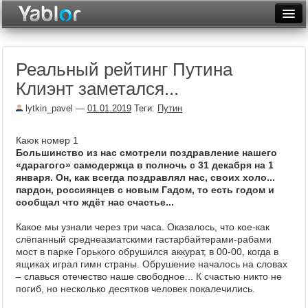
Разместить статью
Войти
Реальный рейтинг Путина
Неделя
Клиэнт заметался...
Месяц
lytkin_pavel
—
01.01.2019
Теги:
Путин
Рейтинги
Каюк номер 1
Архив
Большинство из нас смотрели поздравление нашего
«дарагого» самодержца в полночь с 31 декабря на 1
января. Он, как всегда поздравлял нас, своих холо...
Фототоп
пардон, россиянцев с новым Гадом, то есть годом и
сообщал что ждёт нас счастье...
Видеотоп
Какое мы узнали через три часа. Оказалось, что кое-как
слёпанный среднеазиатскими гастарбайтерами-рабами
мост в парке Горького обрушился аккурат, в 00-00, когда в
ящиках играл гимн страны. Обрушение началось на словах
– славься отечество наше свободное... К счастью никто не
погиб, но несколько десятков человек покалечились.