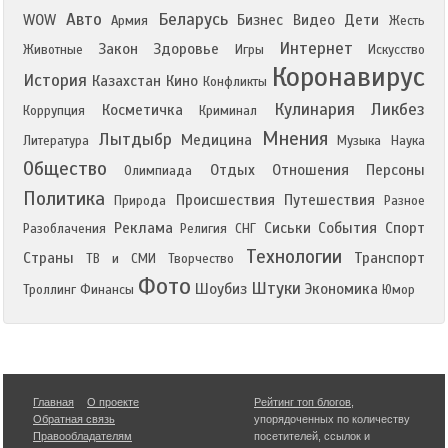
Авто
Беларусь
WOW
Бизнес
Видео
Дети
Армия
Жесть
Интернет
Закон
Здоровье
Животные
Игры
Искусство
Коронавирус
История
Казахстан
Кино
Конфликты
Кулинария
Ликбез
Косметичка
Коррупция
Криминал
Мнения
Лытдыбр
Медицина
Литература
Музыка
Наука
Общество
Отдых
Отношения
Персоны
Олимпиада
Политика
Происшествия
Путешествия
Природа
Разное
Реклама
Сиськи
События
Спорт
Разоблачения
Религия
СНГ
Технологии
Страны
Транспорт
ТВ и СМИ
Творчество
Фото
Штуки
Шоубиз
Экономика
Троллинг
Финансы
Юмор
Главная
О проекте
Рейтинг топ блогов
,
Обратная связь
упорядоченных по количеству
Правообладателям
посетителей, ссылок и