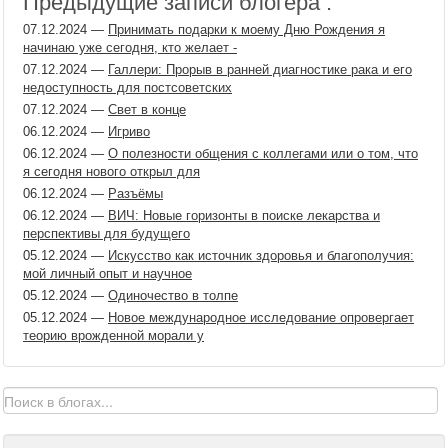
Предыдущие записи блогера :
07.12.2024
—
Принимать подарки к моему Дню Рождения я
начинаю уже сегодня, кто желает -
07.12.2024
—
Галлери: Прорыв в ранней диагностике рака и его
недоступность для постсоветских
07.12.2024
—
Свет в конце
06.12.2024
—
Игриво
06.12.2024
—
О полезности общения с коллегами или о том, что
я сегодня нового открыл для
06.12.2024
—
Разъёмы
06.12.2024
—
ВИЧ: Новые горизонты в поиске лекарства и
перспективы для будущего
05.12.2024
—
Искусство как источник здоровья и благополучия:
мой личный опыт и научное
05.12.2024
—
Одиночество в толпе
05.12.2024
—
Новое международное исследование опровергает
теорию врожденной морали у