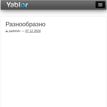
Разместить статью
Войти
Разнообразно
Неделя
padolski
—
07.12.2024
Месяц
Рейтинги
Архив
Фототоп
Видеотоп