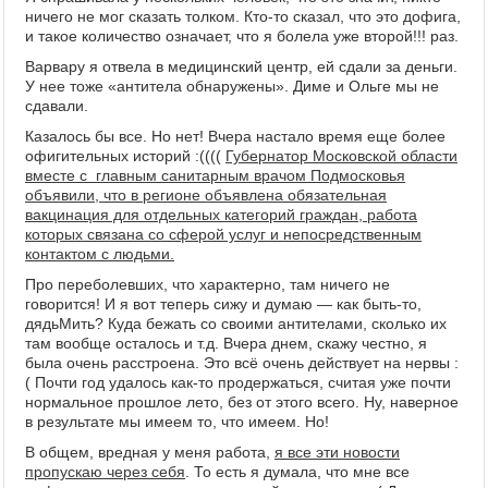
ничего не мог сказать толком. Кто-то сказал, что это дофига,
и такое количество означает, что я болела уже второй!!! раз.
Варвару я отвела в медицинский центр, ей сдали за деньги.
У нее тоже «антитела обнаружены». Диме и Ольге мы не
сдавали.
Казалось бы все. Но нет! Вчера настало время еще более
офигительных историй :((((
Губернатор Московской области
вместе с главным санитарным врачом Подмосковья
объявили, что в регионе объявлена обязательная
вакцинация для отдельных категорий граждан, работа
которых связана со сферой услуг и непосредственным
контактом с людьми.
Про переболевших, что характерно, там ничего не
говорится! И я вот теперь сижу и думаю — как быть-то,
дядьМить? Куда бежать со своими антителами, сколько их
там вообще осталось и т.д. Вчера днем, скажу честно, я
была очень расстроена. Это всё очень действует на нервы :
( Почти год удалось как-то продержаться, считая уже почти
нормальное прошлое лето, без от этого всего. Ну, наверное
в результате мы имеем то, что имеем. Но!
В общем, вредная у меня работа,
я все эти новости
пропускаю через себя
. То есть я думала, что мне все