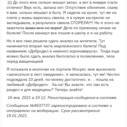
:))) До этого мне сильно мешал запах, а вот в январе стало
отлично! Вкус есть, запаха нет. Отсутствие обоняния, скажу
я вам, сильно мешает в быту. Я сидела на кухне, тут же на
плите у мамы варилась свекла, я в чужую кастрюлю не
заглядывала, в результате свекла СГОРЕЛА!!!! Но я этого не
заметила
мама мне не верит
! Дети по прежнему ничем не
болели! После каникул все пошли в школу и я на работу.
Но я все-таки решила сдать анализ на антитела. Тут
начинается вторая часть марлезонского балета! Под
названием «Добродел и немного коронавируса». Тогда еще
можно было сдать анализ бесплатно в поликлинике, типа
перед вакцинацией.
Я потыкала в кнопочки на портале Мосрег, мне выскочило
«записаться в лист ожидания», я записалась, тут же! Честно
подождала 10 дней, по-моему достаточно, и.... пошла на
любимый «Добродел» . Ха-ха! Вы знаете, что там есть
раздел и для медицины? Теперь знайте!
16 янв. 2021 в 19:12. Регистрация сообщения в системе
Сообщение №4937737 зарегистрировано в системе и
отправлено на модерацию. Срок рассмотрения:
19.01.2021