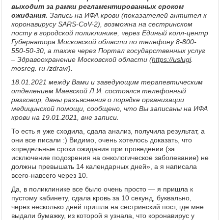
выходит за рамки регламентированных сроком
ожидания.
Запись на ИФА крови (показателей антител к
коронавирусу SARS-CoV-2), возможна на сестринском
посту в городской поликлинике, через Единый колл-центр
Губернатора Московской области по телефону 8-800-
550-50-30, а также через Портал государственных услуг
– Здравоохранение Московской области (
https://uslugi
.
mosreg. ru /zdrav/).
18.01.2021 между Вами и заведующим терапевтическим
отделением Маевской Л.И. состоялся телефонный
разговор, даны разъяснения о порядке организации
медицинской помощи, сообщено, что Вы записаны на ИФА
крови на 19.01.2021, вне записи.
То есть я уже сходила, сдала анализ, получила результат, а
они все писали :) Видимо, очень хотелось доказать, что
«предельные сроки ожидания при проведении (за
исключение подозрения на онкологическое заболевание) не
должны превышать 14 календарных дней», а я написала
всего-навсего через 10.
Да, в поликлинике все было очень просто — я пришла к
пустому кабинету, сдала кровь за 10 секунд, буквально,
через несколько дней пришла на сестринский пост, где мне
выдали бумажку, из которой я узнала, что коронавирус у