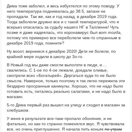
Дима тоже заболел, и весь избухтелся по этому поводу. У
него температура поднималась до 38.5, запахи не
пропадали. Так же, как и год назад, в декабре 2019 года.
Тогда заболели дружно все и с такой температурой, что я
всерьез опасалась за судьбу нашего НГ в Таллинне! Чуть
позже я даже надеялась, что коронавирус
был вот тогда
,
потому что примерно все переболели чем-то
странным
в
декабре 2019 года, помните?
Ну вооот, вернемся к декабрю 2020! Дети не болели, по
крайней мере ходили в школу до 3о-го.
В Новый год мы даже смогли выползти в люди, и....
свалились. С 1-ое по 4-ое лежали, доедали оливье,
смотрели всех «Богатырей». Дергаться куда-то не было
смысла. Наверное, только поэтому я так легко пережила эти
бездарно просранные каникулы. Хорошо, что не надо было
готовить есть, питались реально салатами, и не надо было в
магазин.
5-го Дима первый раз вышел на улицу и сходил в магазин за
хлебушком.
У меня в результате все-таки пропало обоняние, и не
фатально, но как-то странно поменялся вкус. Я чувствовала
все, но очень приглушенно. Я начала пить коньяк
по утрам