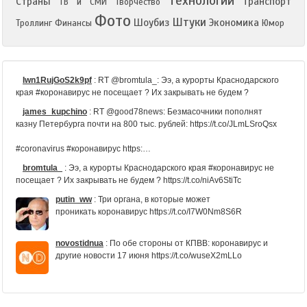
Технологии
Страны
Транспорт
ТВ и СМИ
Творчество
Фото
Штуки
Шоубиз
Экономика
Троллинг
Финансы
Юмор
Iwn1RujGoS2k9pf
:
RT @bromtula_: Ээ, а курорты Краснодарского
края #коронавирус не посещает ? Их закрывать не будем ?
james_kupchino
:
RT @good78news: Безмасочники пополнят
казну Петербурга почти на 800 тыс. рублей: https://t.co/JLmLSroQsx
#coronavirus #коронавирус https:…
bromtula_
:
Ээ, а курорты Краснодарского края #коронавирус не
посещает ? Их закрывать не будем ? https://t.co/niAv6StiTc
putin_ww
:
Три органа, в которые может
проникать коронавирус https://t.co/I7W0Nm8S6R
novostidnua
:
По обе стороны от КПВВ: коронавирус и
другие новости 17 июня https://t.co/wuseX2mLLo
pchela12
:
RT @seostock: Глава «Вектора»:
«ЭпиВакКорона» не помогла половине привившихся!