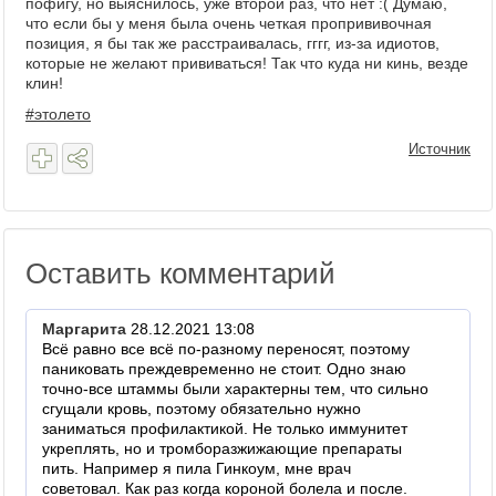
пофигу, но выяснилось, уже второй раз, что нет :( Думаю,
что если бы у меня была очень четкая пропрививочная
позиция, я бы так же расстраивалась, гггг, из-за идиотов,
которые не желают прививаться! Так что куда ни кинь, везде
клин!
#этолето
Источник
Оставить комментарий
Маргарита
28.12.2021 13:08
Всё равно все всë по-разному переносят, поэтому
паниковать преждевременно не стоит. Одно знаю
точно-все штаммы были характерны тем, что сильно
сгущали кровь, поэтому обязательно нужно
заниматься профилактикой. Не только иммунитет
укреплять, но и тромборазжижающие препараты
пить. Например я пила Гинкоум, мне врач
советовал. Как раз когда короной болела и после.