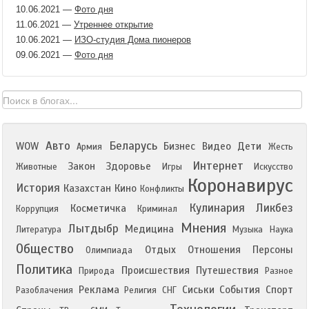
10.06.2021
—
Фото дня
11.06.2021
—
Утреннее открытие
10.06.2021
—
ИЗО-студия Дома пионеров
09.06.2021
—
Фото дня
Авто
Беларусь
WOW
Бизнес
Видео
Дети
Армия
Жесть
Интернет
Закон
Здоровье
Животные
Игры
Искусство
Коронавирус
История
Казахстан
Кино
Конфликты
Кулинария
Ликбез
Косметичка
Коррупция
Криминал
Мнения
Лытдыбр
Медицина
Литература
Музыка
Наука
Общество
Отдых
Отношения
Персоны
Олимпиада
Политика
Происшествия
Путешествия
Природа
Разное
Реклама
Сиськи
События
Спорт
Разоблачения
Религия
СНГ