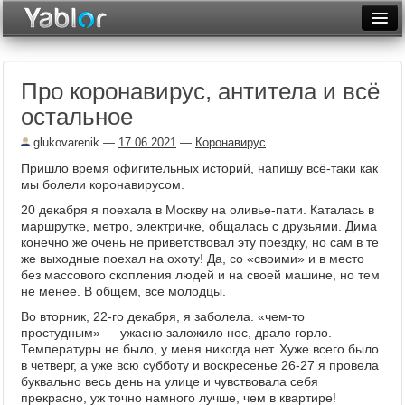
Разместить статью
Войти
Про коронавирус, антитела и всё
Неделя
остальное
Месяц
glukovarenik
—
17.06.2021
—
Коронавирус
Рейтинги
Пришло время офигительных историй, напишу всё-таки как
мы болели коронавирусом.
Архив
20 декабря я поехала в Москву на оливье-пати. Каталась в
маршрутке, метро, электричке, общалась с друзьями. Дима
Фототоп
конечно же очень не приветствовал эту поездку, но сам в те
же выходные поехал на охоту! Да, со «своими» и в место
Видеотоп
без массового скопления людей и на своей машине, но тем
не менее. В общем, все молодцы.
Во вторник, 22-го декабря, я заболела. «чем-то
простудным» — ужасно заложило нос, драло горло.
Температуры не было, у меня никогда нет. Хуже всего было
в четверг, а уже всю субботу и воскресенье 26-27 я провела
буквально весь день на улице и чувствовала себя
прекрасно, уж точно намного лучше, чем в квартире!