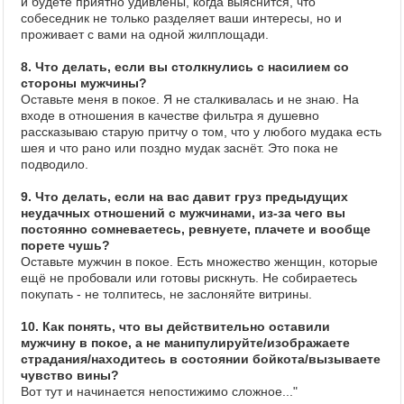
и будете приятно удивлены, когда выяснится, что
собеседник не только разделяет ваши интересы, но и
проживает с вами на одной жилплощади.
8. Что делать, если вы столкнулись с насилием со
стороны мужчины?
Оставьте меня в покое. Я не сталкивалась и не знаю. На
входе в отношения в качестве фильтра я душевно
рассказываю старую притчу о том, что у любого мудака есть
шея и что рано или поздно мудак заснёт. Это пока не
подводило.
9. Что делать, если на вас давит груз предыдущих
неудачных отношений с мужчинами, из-за чего вы
постоянно сомневаетесь, ревнуете, плачете и вообще
порете чушь?
Оставьте мужчин в покое. Есть множество женщин, которые
ещё не пробовали или готовы рискнуть. Не собираетесь
покупать - не толпитесь, не заслоняйте витрины.
10. Как понять, что вы действительно оставили
мужчину в покое, а не манипулируйте/изображаете
страдания/находитесь в состоянии бойкота/вызываете
чувство вины?
Вот тут и начинается непостижимо сложное..."