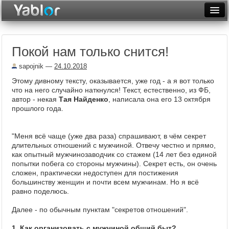
Разместить статью
Войти
Покой нам только снится!
Неделя
sapojnik
—
24.10.2018
Месяц
Этому дивному тексту, оказывается, уже год - а я вот только
что на него случайно наткнулся! Текст, естественно, из ФБ,
Рейтинги
автор - некая
Тая Найденко
, написала она его 13 октября
прошлого года.
Архив
Фототоп
"Меня всё чаще (уже два раза) спрашивают, в чём секрет
длительных отношений с мужчиной. Отвечу честно и прямо,
Видеотоп
как опытный мужчинозаводчик со стажем (14 лет без единой
попытки побега со стороны мужчины). Секрет есть, он очень
сложен, практически недоступен для постижения
большинству женщин и почти всем мужчинам. Но я всё
равно поделюсь.
Далее - по обычным пунктам "секретов отношений".
1. Как организовать с мужчиной общий быт?