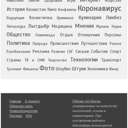
Интернет
Закон
Здоровье
Животные
Игры
Искусство
Коронавирус
История
Казахстан
Кино
Конфликты
Кулинария
Ликбез
Косметичка
Коррупция
Криминал
Мнения
Лытдыбр
Медицина
Литература
Музыка
Наука
Общество
Отдых
Отношения
Персоны
Олимпиада
Политика
Происшествия
Путешествия
Природа
Разное
Реклама
Сиськи
События
Спорт
Разоблачения
Религия
СНГ
Технологии
Страны
Транспорт
ТВ и СМИ
Творчество
Фото
Штуки
Шоубиз
Экономика
Троллинг
Финансы
Юмор
Главная
О проекте
Рейтинг топ блогов
,
Обратная связь
упорядоченных по количеству
Правообладателям
посетителей, ссылок и
Реклама
RSS
комментариев. При
составлении рейтинга
блогосферы используются