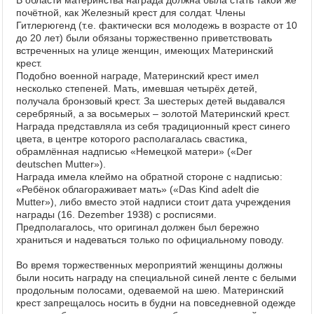
В области материнства награда должна была стать такой же
почётной, как Железный крест для солдат. Члены
Гитлерюгенд (т.е. фактически вся молодежь в возрасте от 10
до 20 лет) были обязаны торжественно приветствовать
встреченных на улице женщин, имеющих Материнский
крест.
Подобно военной награде, Материнский крест имел
несколько степеней. Мать, имевшая четырёх детей,
получала бронзовый крест. За шестерых детей выдавался
серебряный, а за восьмерых – золотой Материнский крест.
Награда представляла из себя традиционный крест синего
цвета, в центре которого располагалась свастика,
обрамлённая надписью «Немецкой матери» («Der
deutschen Mutter»).
Награда имела клеймо на обратной стороне с надписью:
«Ребёнок облагораживает мать» («Das Kind adelt die
Mutter»), либо вместо этой надписи стоит дата учреждения
награды (16. Dezember 1938) с росписями.
Предполагалось, что оригинал должен был бережно
храниться и надеваться только по официальному поводу.
Во время торжественных мероприятий женщины должны
были носить награду на специальной синей ленте с белыми
продольным полосами, одеваемой на шею. Материнский
крест запрещалось носить в будни на повседневной одежде