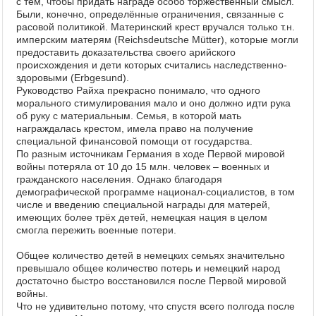
с тем, чтобы придать награде особо торжественный смысл.
Были, конечно, определённые ограничения, связанные с
расовой политикой. Материнский крест вручался только т.н.
имперским матерям (Reichsdeutsche Mütter), которые могли
предоставить доказательства своего арийского
происхождения и дети которых считались наследственно-
здоровыми (Erbgesund).
Руководство Райха прекрасно понимало, что одного
морального стимулирования мало и оно должно идти рука
об руку с материальным. Семья, в которой мать
награждалась крестом, имела право на получение
специальной финансовой помощи от государства.
По разным источникам Германия в ходе Первой мировой
войны потеряла от 10 до 15 млн. человек – военных и
гражданского населения. Однако благодаря
демографической программе национал-социалистов, в том
числе и введению специальной награды для матерей,
имеющих более трёх детей, немецкая нация в целом
смогла пережить военные потери.
Общее количество детей в немецких семьях значительно
превышало общее количество потерь и немецкий народ
достаточно быстро восстановился после Первой мировой
войны.
Что не удивительно потому, что спустя всего полгода после