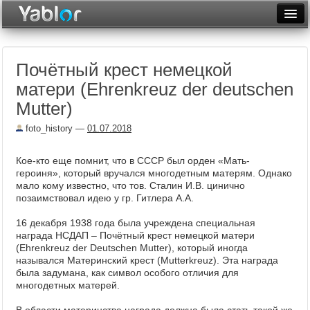
Разместить статью
Войти
Почётный крест немецкой
Неделя
матери (Ehrenkreuz der deutschen
Месяц
Mutter)
Рейтинги
foto_history
—
01.07.2018
Архив
Кое-кто еще помнит, что в СССР был орден «Мать-
героиня», который вручался многодетным матерям. Однако
Фототоп
мало кому известно, что тов. Сталин И.В. цинично
позаимствовал идею у гр. Гитлера А.А.
Видеотоп
16 декабря 1938 года была учреждена специальная
награда НСДАП – Почётный крест немецкой матери
(Ehrenkreuz der Deutschen Mutter), который иногда
назывался Материнский крест (Mutterkreuz). Эта награда
была задумана, как символ особого отличия для
многодетных матерей.