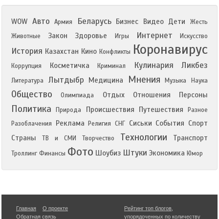
Авто
Беларусь
WOW
Бизнес
Видео
Дети
Армия
Жесть
Интернет
Закон
Здоровье
Животные
Игры
Искусство
Коронавирус
История
Казахстан
Кино
Конфликты
Кулинария
Ликбез
Косметичка
Коррупция
Криминал
Мнения
Лытдыбр
Медицина
Литература
Музыка
Наука
Общество
Отдых
Отношения
Персоны
Олимпиада
Политика
Происшествия
Путешествия
Природа
Разное
Реклама
Сиськи
События
Спорт
Разоблачения
Религия
СНГ
Технологии
Страны
Транспорт
ТВ и СМИ
Творчество
Фото
Штуки
Шоубиз
Экономика
Троллинг
Финансы
Юмор
Главная
О проекте
Рейтинг топ блогов
,
Обратная связь
упорядоченных по количеству