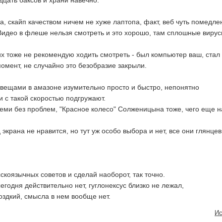
цать баксов и храни навечно.
а, скайп качеством ничем не хуже лаптопа, факт, веб чуть помедле
Видео в флеше нельзя смотреть и это хорошо, там сплошные вирус
х тоже не рекомендую ходить смотреть - был компьютер ваш, стал
омент, не случайно это безобразие закрыли.
вещами в амазоне изумительно просто и быстро, непонятно
и с такой скоростью подгружают.
ми без проблем, "Красное колесо" Солженицына тоже, чего еще 
экрана не нравится, но тут уж особо выбора и нет, все они глянце
скоязычных советов и сделай наоборот, так точно.
годня действительно нет, гуглонексус близко не лежал,
оздкий, смысла в нем вообще нет.
Ис