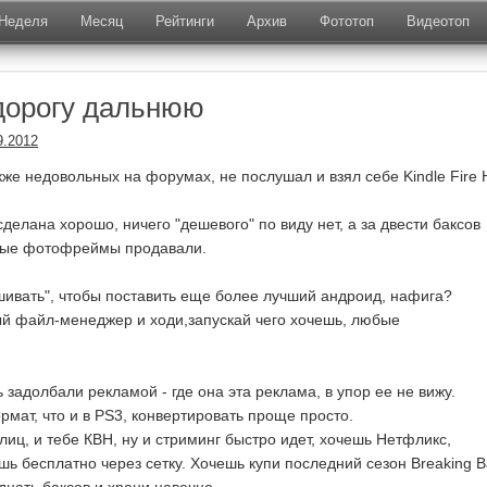
Неделя
Месяц
Рейтинги
Архив
Фототоп
Видеотоп
дорогу дальнюю
9.2012
кже недовольных на форумах, не послушал и взял себе Kindle Fire 
делана хорошо, ничего "дешевого" по виду нет, а за двести баксов
ные фотофреймы продавали.
шивать", чтобы поставить еще более лучший андроид, нафига?
й файл-менеджер и ходи,запускай чего хочешь, любые
ь задолбали рекламой - где она эта реклама, в упор ее не вижу.
рмат, что и в PS3, конвертировать проще просто.
иц, и тебе КВН, ну и стриминг быстро идет, хочешь Нетфликс,
шь бесплатно через сетку. Хочешь купи последний сезон Breaking 