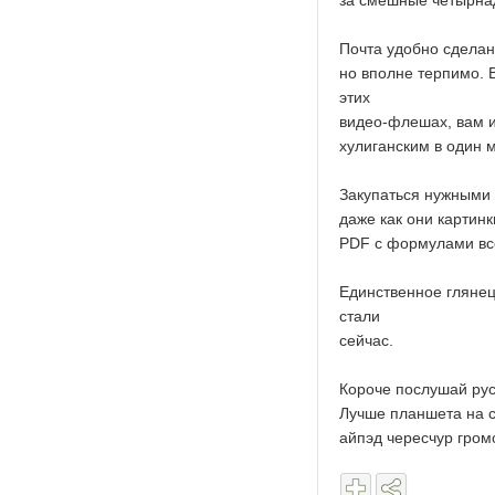
за смешные четырнад
Почта удобно сделан
но вполне терпимо. 
этих
видео-флешах, вам и
хулиганским в один м
Закупаться нужными 
даже как они картинк
PDF с формулами все
Единственное глянец 
стали
сейчас.
Короче послушай рус
Лучше планшета на се
айпэд чересчур гром