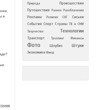
Происшествия
Природа
Путешествия
Разное
Разоблачения
ннее,
ы в
Реклама
Сиськи
Религия
СНГ
События
Спорт
Страны
ТВ и СМИ
Технологии
Творчество
Транспорт
Троллинг
Финансы
Фото
Штуки
Шоубиз
Экономика
Юмор
надо?
вые
точник