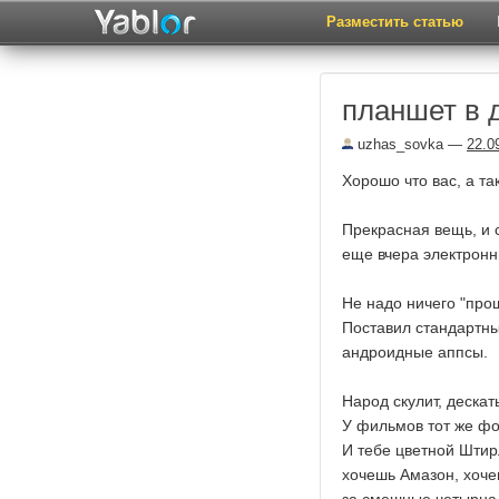
Разместить статью
планшет в 
uzhas_sovka
—
22.0
Хорошо что вас, а та
Прекрасная вещь, и с
еще вчера электрон
Не надо ничего "про
Поставил стандартны
андроидные аппсы.
Народ скулит, дескат
У фильмов тот же фо
И тебе цветной Штирл
хочешь Амазон, хоче