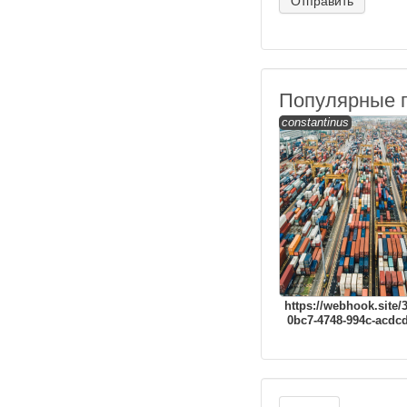
Популярные 
constantinus
https://webhook.site/
0bc7-4748-994c-acdc