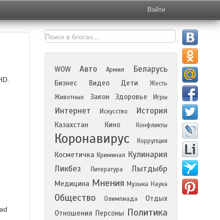
Войти
Авто
Беларусь
WOW
Армия
HD.
Бизнес
Видео
Дети
Жесть
Закон
Здоровье
Животные
Игры
Интернет
История
Искусство
Казахстан
Кино
Конфликты
Коронавирус
Коррупция
Кулинария
Косметичка
Криминал
Ликбез
Лытдыбр
Литература
Мнения
Медицина
Музыка
Наука
Общество
Отдых
Олимпиада
Bad
Политика
Отношения
Персоны