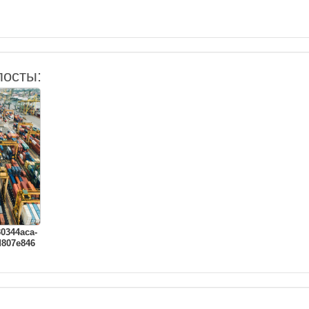
посты:
30344aca-
d807e846