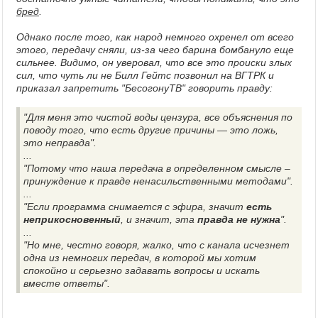
бред
.
Однако после того, как народ немного охренел от всего
этого, передачу сняли, из-за чего барина бомбануло еще
сильнее. Видимо, он уверовал, что все это происки злых
сил, что чуть ли не Билл Гейтс позвонил на ВГТРК и
приказал запретить "БесогонуТВ" говорить правду:
"Для меня это чистой воды цензура, все объяснения по
поводу того, что есть другие причины — это ложь,
это неправда".
...
"Потому что наша передача в определенном смысле –
принуждение к правде ненасильственными методами".
...
"Если программа снимается с эфира, значит
есть
неприкосновенный
, и значит, эта
правда не нужна
".
...
"Но мне, честно говоря, жалко, что с канала исчезнет
одна из немногих передач, в которой мы хотим
спокойно и серьезно задавать вопросы и искать
вместе ответы".