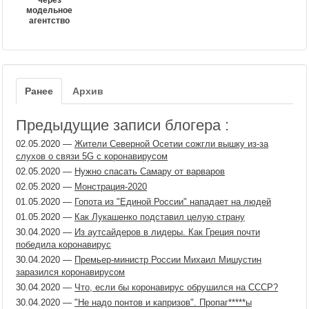
через
модельное
агентство
Ранее
Архив
Предыдущие записи блогера :
02.05.2020
—
Жители Северной Осетии сожгли вышку из-за
слухов о связи 5G с коронавирусом
02.05.2020
—
Нужно спасать Самару от варваров
02.05.2020
—
Монстрация-2020
01.05.2020
—
Гопота из "Единой России" нападает на людей
01.05.2020
—
Как Лукашенко подставил целую страну
30.04.2020
—
Из аутсайдеров в лидеры. Как Греция почти
победила коронавирус
30.04.2020
—
Премьер-министр России Михаил Мишустин
заразился коронавирусом
30.04.2020
—
Что, если бы коронавирус обрушился на СССР?
30.04.2020
—
"Не надо понтов и капризов". Пропаг​*****ы