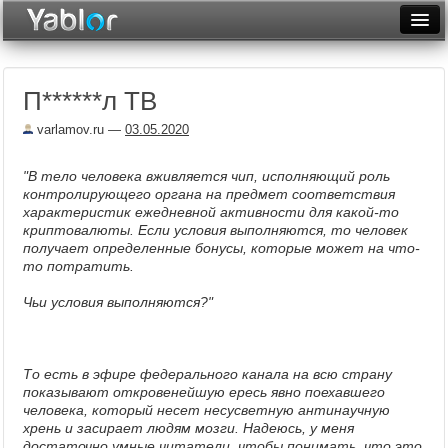
Разместить статью
Войти
П​******л ТВ
Неделя
varlamov.ru
—
03.05.2020
Месяц
"В тело человека вживляется чип, исполняющий роль
Рейтинги
контролирующего органа на предмет соответствия
характеристик ежедневной активности для какой-то
Архив
криптовалюты. Если условия выполняются, то человек
получает определенные бонусы, которые может на что-
Фототоп
то потратить.
Видеотоп
Чьи условия выполняются?"
То есть в эфире федерального канала на всю страну
показывают откровенейшую ересь явно поехавшего
человека, который несет несусветную антинаучную
хрень и засирает людям мозги. Надеюсь, у меня
достаточно умные читатели, чтобы понимать, что это