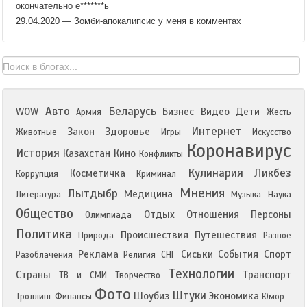
окончательно е*******ь
29.04.2020
—
Зомби-апокалипсис у меня в комментах
Авто
Беларусь
WOW
Бизнес
Видео
Дети
Армия
Жесть
Интернет
Закон
Здоровье
Животные
Игры
Искусство
Коронавирус
История
Казахстан
Кино
Конфликты
Кулинария
Ликбез
Косметичка
Коррупция
Криминал
Мнения
Лытдыбр
Медицина
Литература
Музыка
Наука
Общество
Отдых
Отношения
Персоны
Олимпиада
Политика
Происшествия
Путешествия
Природа
Разное
Реклама
Сиськи
События
Спорт
Разоблачения
Религия
СНГ
Технологии
Страны
Транспорт
ТВ и СМИ
Творчество
Фото
Штуки
Шоубиз
Экономика
Троллинг
Финансы
Юмор