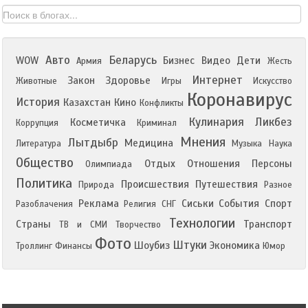
Авто
Беларусь
WOW
Бизнес
Видео
Дети
Армия
Жесть
Интернет
Закон
Здоровье
Животные
Игры
Искусство
Коронавирус
История
Казахстан
Кино
Конфликты
Кулинария
Ликбез
Косметичка
Коррупция
Криминал
Мнения
Лытдыбр
Медицина
Литература
Музыка
Наука
Общество
Отдых
Отношения
Персоны
Олимпиада
Политика
Происшествия
Путешествия
Природа
Разное
Реклама
Сиськи
События
Спорт
Разоблачения
Религия
СНГ
Технологии
Страны
Транспорт
ТВ и СМИ
Творчество
Фото
Штуки
Шоубиз
Экономика
Троллинг
Финансы
Юмор