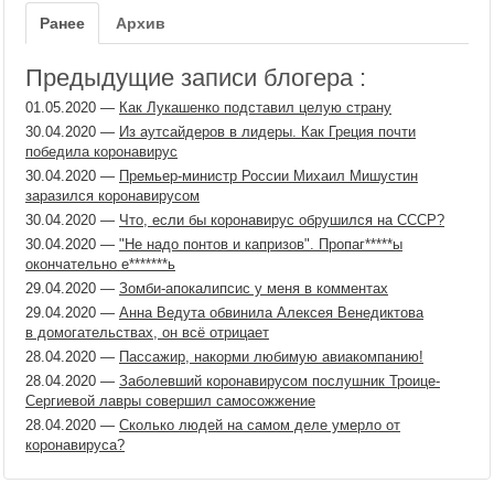
Ранее
Архив
Предыдущие записи блогера :
01.05.2020
—
Как Лукашенко подставил целую страну
30.04.2020
—
Из аутсайдеров в лидеры. Как Греция почти
победила коронавирус
30.04.2020
—
Премьер-министр России Михаил Мишустин
заразился коронавирусом
30.04.2020
—
Что, если бы коронавирус обрушился на СССР?
30.04.2020
—
"Не надо понтов и капризов". Пропаг​*****ы
окончательно е*******ь
29.04.2020
—
Зомби-апокалипсис у меня в комментах
29.04.2020
—
Анна Ведута обвинила Алексея Венедиктова
в домогательствах, он всё отрицает
28.04.2020
—
Пассажир, накорми любимую авиакомпанию!
28.04.2020
—
Заболевший коронавирусом послушник Троице-
Сергиевой лавры совершил самосожжение
28.04.2020
—
Сколько людей на самом деле умерло от
коронавируса?