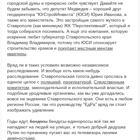
городской думы и прекрасно себя чувствует. Давайте не
будем забывать, что депутат Медведев – хороший друг
гендиректора "ЮгСтройИнвеста" (ЮСИ) Юрия Иванова, а
также его заместитель. Это застройщик самого жуткого в
Ставрополе (как минимум) ЖК "Перспективный", который я
тогда собирался поснимать. А ещё это компания, которую
искренне любит губернатор Ставропольского края
Владимир Владимиров, потому что ЮСИ спонсирует
строительство храмов и
покупает местным ментам
квартиры
.
Вряд ли в таких условиях возможно независимое
расследование. И вообще хоть какое-нибудь
расследование. Ставропольская гопота давно срослась в
единое целое с
полицией
,
прокуратурой
,
Следственным
комитетом
, законодательной и исполнительной властью. И
подобные уродливые организмы, как вы уже догадались,
вовсе не эндемики Ставропольского края. Они есть в любом
регионе России, так что руководству "ЕдРа" вряд ли стоит
изображать удивление.
Годы идут,
бандосы
бендусы-единороссы всё так же
нападают на людей на улицах, и только добрый дедушка
Путин по-прежнему пугает вас из телевизора лихими
девяностыми.