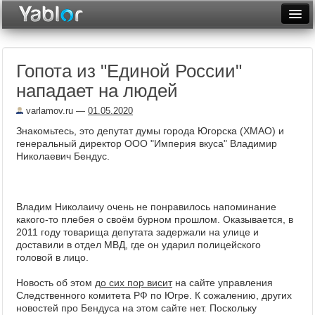
Разместить статью
Войти
Гопота из "Единой России"
Неделя
нападает на людей
Месяц
varlamov.ru
—
01.05.2020
Рейтинги
Знакомьтесь, это депутат думы города Югорска (ХМАО) и
генеральный директор ООО "Империя вкуса" Владимир
Архив
Николаевич Бендус.
Фототоп
Владим Николаичу очень не понравилось напоминание
Видеотоп
какого-то плебея о своём бурном прошлом. Оказывается, в
2011 году товарища депутата задержали на улице и
доставили в отдел МВД, где он ударил полицейского
головой в лицо.
Новость об этом
до сих пор висит
на сайте управления
Следственного комитета РФ по Югре. К сожалению, других
новостей про Бендуса на этом сайте нет. Поскольку