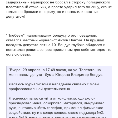
задержанный единоросс не бросал в сторону полицейского
пластиковый стаканчик, а просто ударил того по лицу, его не
только не бросили в тюрьму, но и позволили остаться
депутатом!
"Плебеем", напомнившим Бендусу о его поведении,
оказался местный журналист Антон Пантин. Он
призвал
посадить депутата лет на 10. Бендус глубоко обиделся и
попытался решить вопрос привычным для себя методом, то
есть силовым:
"Вчера, 29 апреля, в 17.49 часов, на ул. Толстого, на
меня напал депутат Думы Югорска Владимир Бендус.
Являюсь журналистом и нападение связано с моей
профессиональной деятельностью.
Я всячески пытался уйти от конфликта, однако он
преследовал меня, оскорблял, матерился, выкручивал
руки, пытаясь выбить телефон, применял физическое
воздействие, ну и в конце концов, около подъезда №2,
дома №16, напал сзади и завладел моим имуществом -