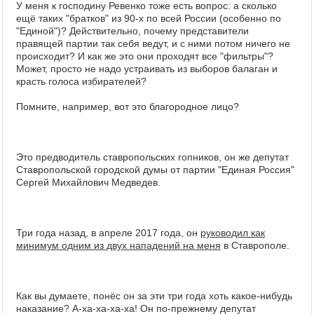
У меня к господину Ревенко тоже есть вопрос: а сколько
ещё таких "братков" из 90-х по всей России (особенно по
"Единой")? Действительно, почему представители
правящей партии так себя ведут, и с ними потом ничего не
происходит? И как же это они проходят все "фильтры"?
Может, просто не надо устраивать из выборов балаган и
красть голоса избирателей?
Помните, например, вот это благородное лицо?
Это предводитель ставропольских гопников, он же депутат
Ставропольской городской думы от партии "Единая Россия"
Сергей Михайлович Медведев.
Три года назад, в апреле 2017 года, он
руководил как
минимум одним из двух нападений на меня
в Ставрополе.
Как вы думаете, понёс он за эти три года хоть какое-нибудь
наказание? А-ха-ха-ха-ха! Он по-прежнему депутат