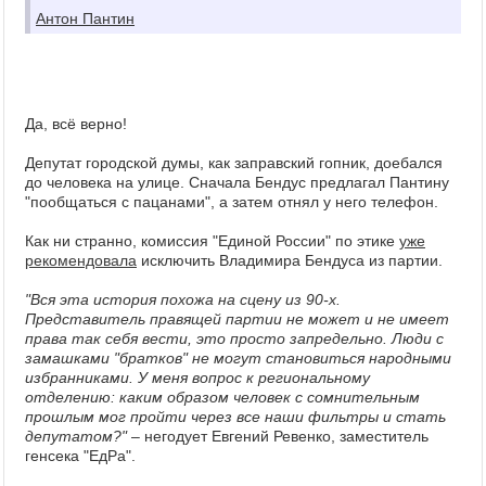
Антон Пантин
Да, всё верно!
Депутат городской думы, как заправский гопник, доебался
до человека на улице. Сначала Бендус предлагал Пантину
"пообщаться с пацанами", а затем отнял у него телефон.
Как ни странно, комиссия "Единой России" по этике
уже
рекомендовала
исключить Владимира Бендуса из партии.
"Вся эта история похожа на сцену из 90-х.
Представитель правящей партии не может и не имеет
права так себя вести, это просто запредельно. Люди с
замашками "братков" не могут становиться народными
избранниками. У меня вопрос к региональному
отделению: каким образом человек с сомнительным
прошлым мог пройти через все наши фильтры и стать
депутатом?"
– негодует Евгений Ревенко, заместитель
генсека "ЕдРа".