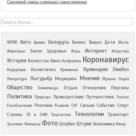
Сергиевой лавры совершил самосожжение
Авто
Беларусь
WOW
Бизнес
Видео
Дети
Армия
Жесть
Интернет
Закон
Здоровье
Животные
Игры
Искусство
Коронавирус
История
Казахстан
Кино
Конфликты
Кулинария
Ликбез
Косметичка
Коррупция
Криминал
Мнения
Лытдыбр
Медицина
Литература
Музыка
Наука
Общество
Отдых
Отношения
Персоны
Олимпиада
Политика
Происшествия
Путешествия
Природа
Разное
Реклама
Сиськи
События
Спорт
Разоблачения
Религия
СНГ
Технологии
Страны
Транспорт
ТВ и СМИ
Творчество
Фото
Штуки
Шоубиз
Экономика
Троллинг
Финансы
Юмор