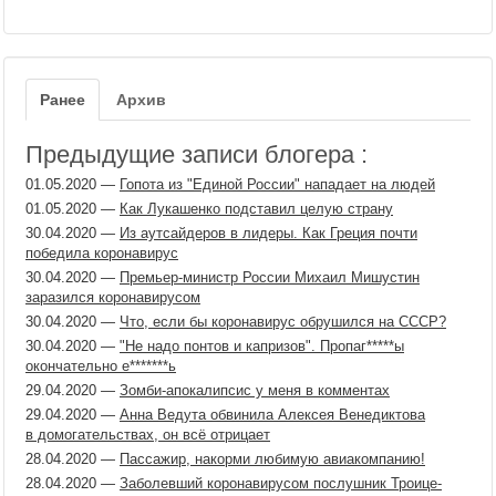
Ранее
Архив
Предыдущие записи блогера :
01.05.2020
—
Гопота из "Единой России" нападает на людей
01.05.2020
—
Как Лукашенко подставил целую страну
30.04.2020
—
Из аутсайдеров в лидеры. Как Греция почти
победила коронавирус
30.04.2020
—
Премьер-министр России Михаил Мишустин
заразился коронавирусом
30.04.2020
—
Что, если бы коронавирус обрушился на СССР?
30.04.2020
—
"Не надо понтов и капризов". Пропаг​*****ы
окончательно е*******ь
29.04.2020
—
Зомби-апокалипсис у меня в комментах
29.04.2020
—
Анна Ведута обвинила Алексея Венедиктова
в домогательствах, он всё отрицает
28.04.2020
—
Пассажир, накорми любимую авиакомпанию!
28.04.2020
—
Заболевший коронавирусом послушник Троице-