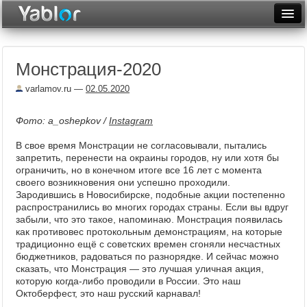
Разместить статью
Войти
Монстрация-2020
Неделя
varlamov.ru
—
02.05.2020
Месяц
Фото: a_oshepkov /
Instagram
Рейтинги
В свое время Монстрации не согласовывали, пытались
Архив
запретить, перенести на окраины городов, ну или хотя бы
ограничить, но в конечном итоге все 16 лет с момента
Фототоп
своего возникновения они успешно проходили.
Зародившись в Новосибирске, подобные акции постепенно
Видеотоп
распространились во многих городах страны. Если вы вдруг
забыли, что это такое, напоминаю. Монстрация появилась
как противовес протокольным демонстрациям, на которые
традиционно ещё с советских времен сгоняли несчастных
бюджетников, радоваться по разнорядке. И сейчас можно
сказать, что Монстрация — это лучшая уличная акция,
которую когда-либо проводили в России. Это наш
Октоберфест, это наш русский карнавал!