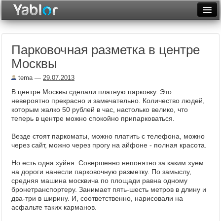
Разместить статью
Войти
Парковочная разметка в центре
Неделя
Москвы
Месяц
tema
—
29.07.2013
Рейтинги
В центре Москвы сделали платную парковку. Это
невероятно прекрасно и замечательно. Количество людей,
Архив
которым жалко 50 рублей в час, настолько велико, что
теперь в центре можно спокойно припарковаться.
Фототоп
Везде стоят паркоматы, можно платить с телефона, можно
через сайт, можно через прогу на айфоне - полная красота.
Видеотоп
Но есть одна хуйня. Совершенно непонятно за каким хуем
на дороги нанесли парковочную разметку. По замыслу,
средняя машина москвича по площади равна одному
бронетранспортеру. Занимает пять-шесть метров в длину и
два-три в ширину. И, соответственно, нарисовали на
асфальте таких карманов.