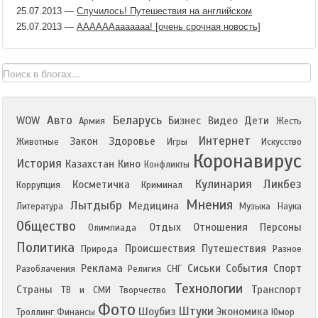
25.07.2013
—
Случилось! Путешествия на английском
25.07.2013
—
ААААААааааааа! [очень срочная новость]
Авто
Беларусь
WOW
Бизнес
Видео
Дети
Армия
Жесть
Интернет
Закон
Здоровье
Животные
Игры
Искусство
Коронавирус
История
Казахстан
Кино
Конфликты
Кулинария
Ликбез
Косметичка
Коррупция
Криминал
Мнения
Лытдыбр
Медицина
Литература
Музыка
Наука
Общество
Отдых
Отношения
Персоны
Олимпиада
Политика
Происшествия
Путешествия
Природа
Разное
Реклама
Сиськи
События
Спорт
Разоблачения
Религия
СНГ
Технологии
Страны
Транспорт
ТВ и СМИ
Творчество
Фото
Штуки
Шоубиз
Экономика
Троллинг
Финансы
Юмор