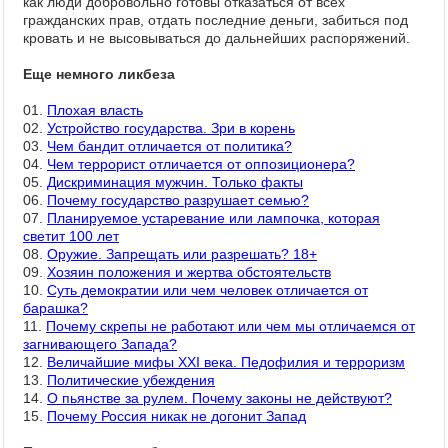
как люди добровольно готовы отказаться от всех
гражданских прав, отдать последние деньги, забиться под
кровать и не высовываться до дальнейших распоряжений.
Еще немного ликбеза
01.
Плохая власть
02.
Устройство государства. Зри в корень
03.
Чем бандит отличается от политика?
04.
Чем террорист отличается от оппозиционера?
05.
Дискриминация мужчин. Только факты
06.
Почему государство разрушает семью?
07.
Планируемое устаревание или лампочка, которая
светит 100 лет
08.
Оружие. Запрещать или разрешать? 18+
09.
Хозяин положения и жертва обстоятельств
10.
Суть демократии или чем человек отличается от
барашка?
11.
Почему скрепы не работают или чем мы отличаемся от
загнивающего Запада?
12.
Величайшие мифы XXI века. Педофилия и терроризм
13.
Политические убеждения
14.
О пьянстве за рулем. Почему законы не действуют?
15.
Почему Россия никак не догонит Запад