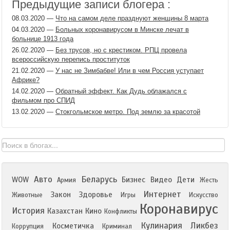
Предыдущие записи блогера :
08.03.2020
—
Что на самом деле празднуют женщины 8 марта
04.03.2020
—
Больных коронавирусом в Минске лечат в
больнице 1913 года
26.02.2020
—
Без трусов, но с крестиком. РПЦ провела
всероссийскую перепись проституток
21.02.2020
—
У нас не Зимбабве! Или в чем Россия уступает
Африке?
14.02.2020
—
Обратный эффект. Как Дудь облажался с
фильмом про СПИД
13.02.2020
—
Стокгольмское метро. Под землю за красотой
Авто
Беларусь
WOW
Бизнес
Видео
Дети
Армия
Жесть
Интернет
Закон
Здоровье
Животные
Игры
Искусство
Коронавирус
История
Казахстан
Кино
Конфликты
Кулинария
Ликбез
Косметичка
Коррупция
Криминал