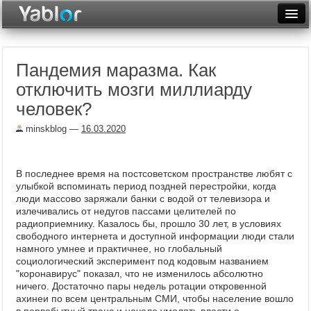
Разместить статью
Войти
Пандемия маразма. Как
Неделя
отключить мозги миллиарду
Месяц
человек?
Рейтинги
minskblog
—
16.03.2020
Архив
В последнее время на постсоветском пространстве любят с
Фототоп
улыбкой вспоминать период поздней перестройки, когда
люди массово заряжали банки с водой от телевизора и
Видеотоп
излечивались от недугов пассами целителей по
радиоприемнику. Казалось бы, прошло 30 лет, в условиях
свободного интернета и доступной информации люди стали
намного умнее и практичнее, но глобальный
социологический эксперимент под кодовым названием
"коронавирус" показал, что не изменилось абсолютно
ничего. Достаточно пары недель ротации откровенной
ахинеи по всем центральным СМИ, чтобы население вошло