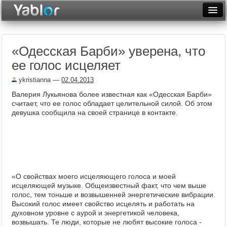
Разместить статью
Войти
«Одесская Барби» уверена, что
Неделя
ее голос исцеляет
Месяц
ykristianna
—
02.04.2013
Рейтинги
Валерия Лукьянова более известная как «Одесская Барби»
считает, что ее голос обладает целительной силой. Об этом
Архив
девушка сообщила на своей странице в контакте.
Фототоп
Видеотоп
«О свойствах моего исцеляющего голоса и моей
исцеляющей музыке. Общеизвестный факт, что чем выше
голос, тем тоньше и возвышенней энергетические вибрации.
Высокий голос имеет свойство исцелять и работать на
духовном уровне с аурой и энергетикой человека,
возвышать. Те люди, которые не любят высокие голоса -