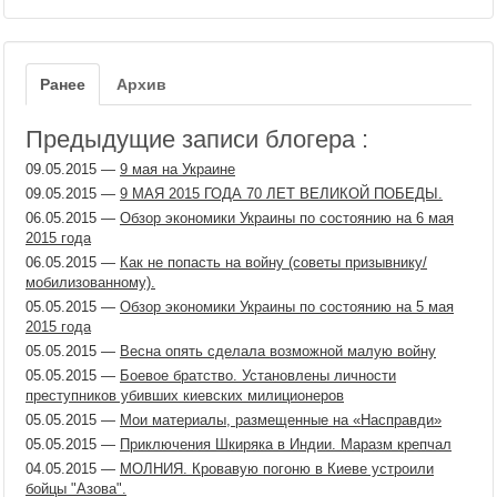
Ранее
Архив
Предыдущие записи блогера :
09.05.2015
—
9 мая на Украине
09.05.2015
—
9 МАЯ 2015 ГОДА 70 ЛЕТ ВЕЛИКОЙ ПОБЕДЫ.
06.05.2015
—
Обзор экономики Украины по состоянию на 6 мая
2015 года
06.05.2015
—
Как не попасть на войну (советы призывнику/
мобилизованному).
05.05.2015
—
Обзор экономики Украины по состоянию на 5 мая
2015 года
05.05.2015
—
Весна опять сделала возможной малую войну
05.05.2015
—
Боевое братство. Установлены личности
преступников убивших киевских милиционеров
05.05.2015
—
Мои материалы, размещенные на «Насправди»
05.05.2015
—
Приключения Шкиряка в Индии. Маразм крепчал
04.05.2015
—
МОЛНИЯ. Кровавую погоню в Киеве устроили
бойцы "Азова".