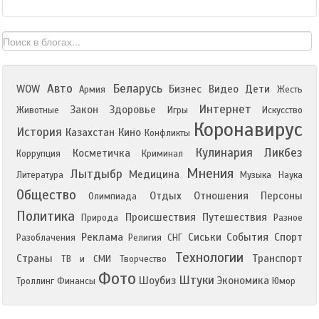
Авто
Беларусь
WOW
Бизнес
Видео
Дети
Армия
Жесть
Интернет
Закон
Здоровье
Животные
Игры
Искусство
Коронавирус
История
Казахстан
Кино
Конфликты
Кулинария
Ликбез
Косметичка
Коррупция
Криминал
Мнения
Лытдыбр
Медицина
Литература
Музыка
Наука
Общество
Отдых
Отношения
Персоны
Олимпиада
Политика
Происшествия
Путешествия
Природа
Разное
Реклама
Сиськи
События
Спорт
Разоблачения
Религия
СНГ
Технологии
Страны
Транспорт
ТВ и СМИ
Творчество
Фото
Штуки
Шоубиз
Экономика
Троллинг
Финансы
Юмор