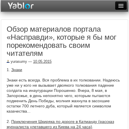
Разместить статью
Войти
Обзор материалов портала
Неделя
«Насправди», которые я бы мог
Месяц
порекомендовать своим
читателям
Рейтинги
yurasumy
—
10.05.2015
Архив
1.
Знаки
Фототоп
Знаки есть всегда. Вся проблема в их толковании. Надеюсь
уже ни у кого не вызывает двоякого толкования падение
Видеотоп
солдата на инаугурации Порошенко. Вчера, 8 мая, в
Запорожье, в день непонятно чего, которым пытаются
подменить День Победы, молния жахнула в засохшие
остатки 700 летнего дуба, который является символом
казачества...
2.
Приключения Шкиряка по дороге в Катманду (рассказ
журналиста улетавшего из Киева на 24 часа)
.