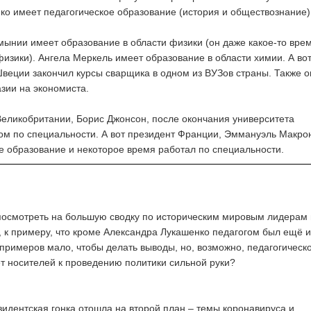
ко имеет педагогическое образование (история и обществознание)
мынии имеет образование в области физики (он даже какое-то вре
изики). Ангела Меркель имеет образование в области химии. А во
веции закончил курсы сварщика в одном из ВУЗов страны. Также о
азии на экономиста.
еликобритании, Борис Джонсон, после окончания университета
ом по специальности. А вот президент Франции, Эммануэль Макро
 образование и некоторое время работал по специальности.
осмотреть на большую сводку по историческим мировым лидерам 
 к примеру, что кроме Александра Лукашенко педагогом был ещё и
 примеров мало, чтобы делать выводы, но, возможно, педагогическ
т носителей к проведению политики сильной руки?
зидентская гонка отошла на второй план – темы коронавируса и