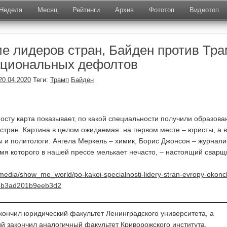
Неделя
Месяц
Рейтинги
Архив
Фототоп
Видеотоп
е лидеров стран, Байден против Тр
ациональных дефолтов
20.04.2020
Теги:
Трамп
Байден
посту карта показывает, по какой специальности получили образова
стран. Картина в целом ожидаемая: на первом месте – юристы, а 
ы и политологи. Ангела Меркель – химик, Борис Джонсон – журналис
мя которого в нашей прессе мелькает нечасто, – настоящий сварщ
/media/show_me_world/po-kakoi-specialnosti-lidery-stran-evropy-okonch
94b3ad201b9eeb3d2
кончил юридический факультет Ленинградского университета, а
й закончил аналогичный факультет Криворожского института.