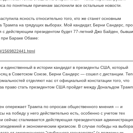
иса по понятным причинам заслонили все остальные новости.
аступила ясность относительно того, кто же станет основным
 Трампа на грядущих выборах. Мой кандидат, Берни Сандерс, про
ся с действующим президентом будет 77-летний Джо Байден, бывш
 при Бараке Обаме:
10/1569822441.html
 и единственный в истории кандидат в президенты США, который
сяц в Советском Союзе, Берни Сандерс — сошел с дистанции. Теп
рмальностей отделяют нас от официальной констатации того, что
 за право стать президентом США пройдет между Дональдом Трам
ен опережает Трампа по опросам общественного мнения — и
 на победу у него действительно есть, особенно с учетом тех
ми сейчас сталкивается действующая президентская администраци
 эпидемией и экономическим кризисом. В случае победы на выбора
дата от американского "глубинного государства" (с возможным