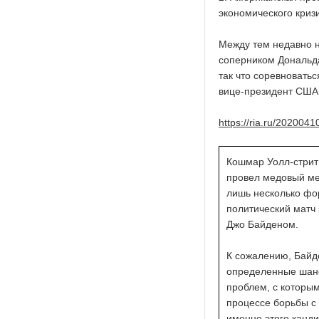
экономического криз
Между тем недавно н
соперником Дональда
так что соревновать
вице-президент США
https://ria.ru/202004
Кошмар Уолл-стрит
провел медовый ме
лишь несколько фо
политический матч
Джо Байденом.
К сожалению, Байд
определенные шансы
проблем, с которы
процессе борьбы с
именно этого канди