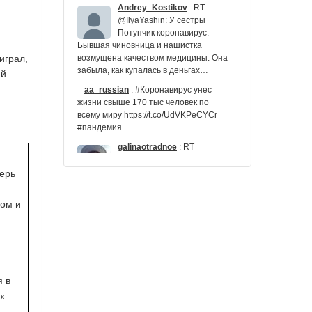
Andrey_Kostikov
:
RT
@IlyaYashin: У сестры
Потупчик коронавирус.
Бывшая чиновница и нашистка
играл,
возмущена качеством медицины. Она
забыла, как купалась в деньгах…
ий
aa_russian
:
#Коронавирус унес
жизни свыше 170 тыс человек по
всему миру https://t.co/UdVKPeCYCr
#пандемия
galinaotradnoe
:
RT
@caucasianknot: Стихийная
акция, которая началась
ерь
сегодня во Владикавказе,
завершилась, все участки протеста
пом и
разошлись. Задержано 69 чел…
Naty66515882
:
сегодня утюг
заговорил про коронавирус
Kir_ovch
:
Сегодня в
Израиле прошёл митинг
я в
против президента ,его
х
обвиняют в коррупции. Посмотрите
какая дистанция-вот это и…