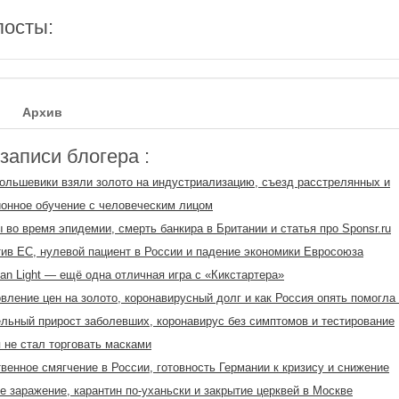
посты:
Архив
аписи блогера :
ольшевики взяли золото на индустриализацию, съезд расстрелянных и
онное обучение с человеческим лицом
 во время эпидемии, смерть банкира в Британии и статья про Sponsr.ru
тив ЕС, нулевой пациент в России и падение экономики Евросоюза
han Light — ещё одна отличная игра с «Кикстартера»
вление цен на золото, коронавирусный долг и как Россия опять помогл
льный прирост заболевших, коронавирус без симптомов и тестирование
 не стал торговать масками
венное смягчение в России, готовность Германии к кризису и снижение
е заражение, карантин по-уханьски и закрытие церквей в Москве