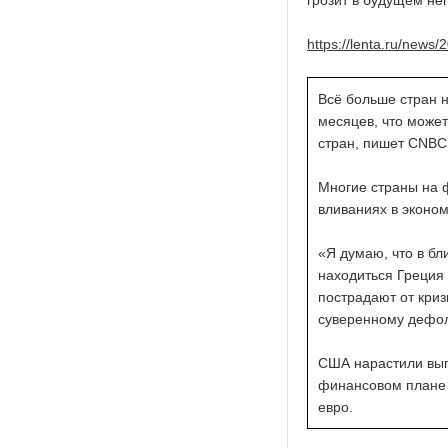
грозит в будущем не
https://lenta.ru/news/
Всё больше стран н
месяцев, что может
стран, пишет CNBC
Многие страны на 
вливаниях в эконом
«Я думаю, что в бл
находиться Греция 
пострадают от криз
суверенному дефол
США нарастили выпу
финансовом плане 
евро.