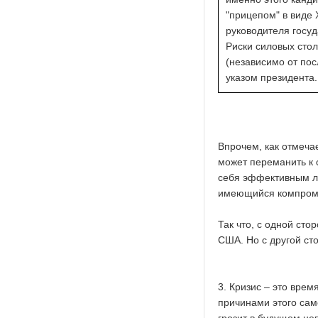
"прицепом" в виде 
руководителя госуд
Риски силовых стол
(независимо от по
указом президента.
Впрочем, как отмеча
может переманить к 
себя эффективным ли
имеющийся компрома
Так что, с одной сто
США. Но с другой сто
3. Кризис – это врем
причинами этого само