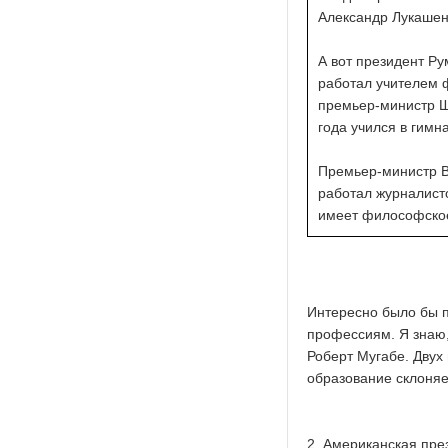
Александр Лукашен
А вот президент Ру
работал учителем ф
премьер-министр Ш
года учился в гимн
Премьер-министр В
работал журналист
имеет философское
Интересно было бы п
профессиям. Я знаю,
Роберт Мугабе. Двух
образование склоняе
2. Американская пре