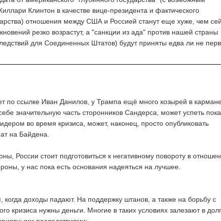
Хиллари Клинтон в качестве вице-президента и фактического
арства) отношения между США и Россией станут еще хуже, чем сей
кновений резко возрастут, а "санкции из ада" против нашей страны
следствий для Соединенных Штатов) будут приняты едва ли не пер
ет по ссылке Иван Данилов, у Трампа ещё много козырей в карман
себе значительную часть сторонников Сандерса, может успеть пока
дером во время кризиса, может, наконец, просто опубликовать
т на Байдена.
роны, России стоит подготовиться к негативному повороту в отношен
роны, у нас пока есть основания надеяться на лучшее.
я, когда доходы падают. На поддержку штанов, а также на борьбу с
го кризиса нужны деньги. Многие в таких условиях залезают в долг