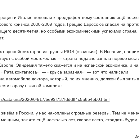
 Греция и Италия подошли к преддефолтному состоянию ещё после
вого кризиса 2008-2009 годов. Грецию Евросоюз спасал на прот
ющего десятилетия, но особыми экономическими успехами страна
т.
х европейских стран из группы PIGS («свиньи»). В Испании, напри
твует с особой жестокостью — страна недавно заняла первое мест
Европе. Эпидемия тяжело скажется и на испанской экономике, и на
 «Рата контагиоза», — «крыса заразная», — вот, что написали
на автомобиле доктора, который, по их мнению, должен был жить в
ести заразу в жилой комплекс:
es/cataluna/2020/04/17/5e99f737fdddff4c5a8b45b0.html
и живём в России, у нас накоплены огромные резервы. Тем не мене
мощным, так что ещё несколько лет, скорее всего, страдать будем 
Ис