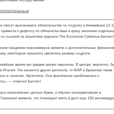
приятными последствиями:
2020/04/16/default/
е смогут выплачивать обязательства по госдолгу в ближайшие 12-1
 привести к дефолту по обязательствам и краху экономик отдельны
 со ссылкой на аналитика журнала The Economist Саймона Баптист
фоне пандемии коронавируса заявили о дополнительных финансо
ику, некоторым пришлось увеличить размер госдолга.
ижайшее время мы увидим кризис еврозоны. В центре, вероятно, б
и Италия. Что касается других регионов, то ЮАР и Бразилия также
иса и, конечно, Аргентина. Она фактически приблизилась к
ту», — отметил Баптист.
ск казначейских ценных бумаг, а обычно консервативная в
Германия заявила, что планирует взять в долг еще 150 миллиардо