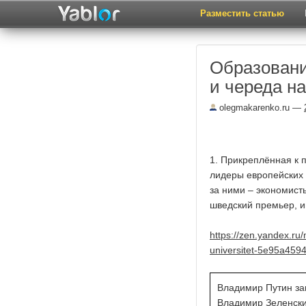
Разместить статью
Образовани
и череда н
olegmakarenko.ru
—
1. Прикреплённая к 
лидеры европейских 
за ними – экономист
шведский премьер, и
https://zen.yandex.ru
universitet-5e95a45
Владимир Путин за
Владимир Зеленски