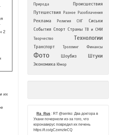
Происшествия
Природа
.
Путешествия
Разное
Разоблачения
мя
Реклама
Сиськи
Религия
СНГ
т
События
Спорт
Страны
ТВ и СМИ
н 2
Технологии
Творчество
Транспорт
Троллинг
Финансы
Фото
Штуки
Шоубиз
н
Экономика
Юмор
и их
ое
Ra_Rus
:
RT @senko: Два доктора в
Ухани почернели из-за того, что
коронавирус повредил их печень
https://t.co/gCzxmzIeCQ