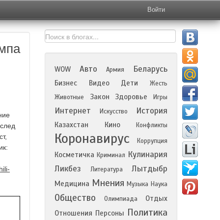
Войти
ампа
Авто
Беларусь
WOW
Армия
Бизнес
Видео
Дети
Жесть
Закон
Здоровье
Животные
Игры
Интернет
История
Искусство
ние
Казахстан
Кино
Конфликты
вслед
Коронавирус
т,
Коррупция
ик:
Кулинария
Косметичка
Криминал
Ликбез
Лытдыбр
ili-
Литература
Мнения
Медицина
Музыка
Наука
Общество
Отдых
Олимпиада
Политика
Отношения
Персоны