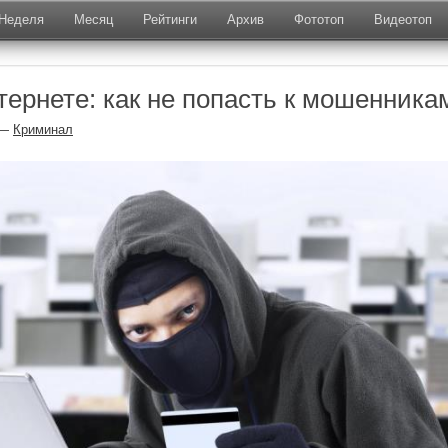
Неделя
Месяц
Рейтинги
Архив
Фототоп
Видеотоп
тернете: как не попасть к мошенника
—
Криминал