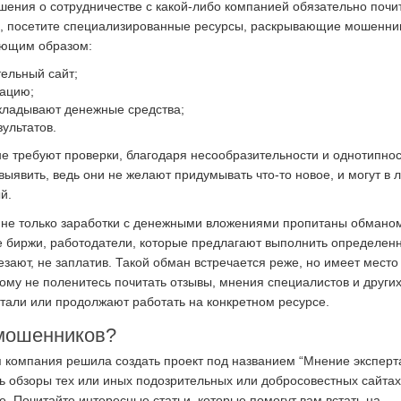
ения о сотрудничестве с какой-либо компанией обязательно почи
й, посетите специализированные ресурсы, раскрывающие мошенни
ующим образом:
ельный сайт;
рацию;
вкладывают денежные средства;
зультатов.
е требуют проверки, благодаря несообразительности и однотипнос
выявить, ведь они не желают придумывать что-то новое, и могут в 
й.
 не только заработки с денежными вложениями пропитаны обмано
е биржи, работодатели, которые предлагают выполнить определен
чезают, не заплатив. Такой обман встречается реже, но имеет место
ому не поленитесь почитать отзывы, мнения специалистов и други
тали или продолжают работать на конкретном ресурсе.
 мошенников?
компания решила создать проект под названием “Мнение эксперта
ь обзоры тех или иных подозрительных или добросовестных сайтах
е. Почитайте интересные статьи, которые помогут вам встать на