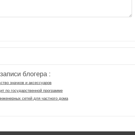
аписи блогера :
ство значков и аксессуаров
ит по государственной программе
нженерных сетей для частного дома