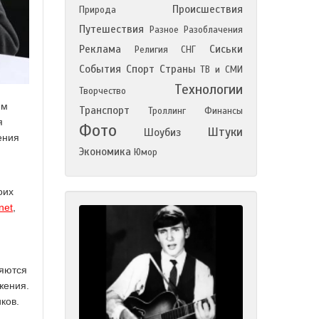
Происшествия
Природа
Путешествия
Разное
Разоблачения
Реклама
Сиськи
Религия
СНГ
События
Спорт
Страны
ТВ и СМИ
Технологии
Творчество
ем
Транспорт
Троллинг
Финансы
я
Фото
Штуки
Шоубиз
ения
Экономика
Юмор
оих
net
,
ляются
жения.
ков.