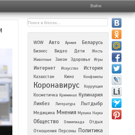
Войти
м
Авто
Беларусь
WOW
Армия
Бизнес
Видео
Дети
Жесть
Закон
Здоровье
Животные
Игры
Интернет
История
Искусство
Казахстан
Кино
Конфликты
Коронавирус
Коррупция
Кулинария
Косметичка
Криминал
Ликбез
Лытдыбр
Литература
Мнения
Медицина
Музыка
Наука
Общество
Отдых
Олимпиада
Политика
Отношения
Персоны