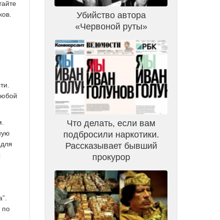
тайте
Убийство автора
ков.
«Червоной руты»
ти.
любой
м.
Что делать, если вам
ную
подбросили наркотики.
 для
Рассказывает бывший
х
прокурор
”.
 по