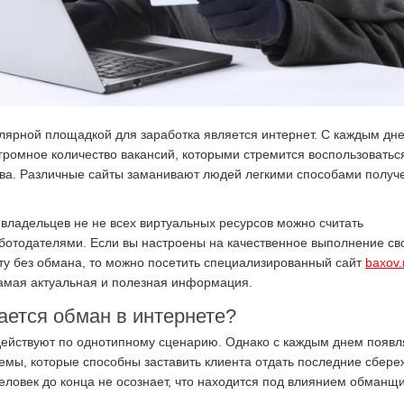
ярной площадкой для заработка является интернет. С каждым дн
громное количество вакансий, которыми стремится воспользоватьс
тва. Различные сайты заманивают людей легкими способами получ
 владельцев не не всех виртуальных ресурсов можно считать
отодателями. Если вы настроены на качественное выполнение св
ту без обмана, то можно посетить специализированный сайт
baxov.
самая актуальная и полезная информация.
ается обман в интернете?
ействуют по однотипному сценарию. Однако с каждым днем появ
емы, которые способны заставить клиента отдать последние сбере
ловек до конца не осознает, что находится под влиянием обманщи