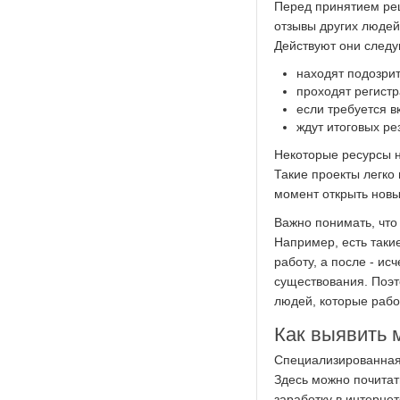
Перед принятием реш
отзывы других люде
Действуют они след
находят подозрит
проходят регист
если требуется 
ждут итоговых ре
Некоторые ресурсы н
Такие проекты легко 
момент открыть новы
Важно понимать, что
Например, есть таки
работу, а после - ис
существования. Поэт
людей, которые рабо
Как выявить
Специализированная 
Здесь можно почитат
заработку в интернет