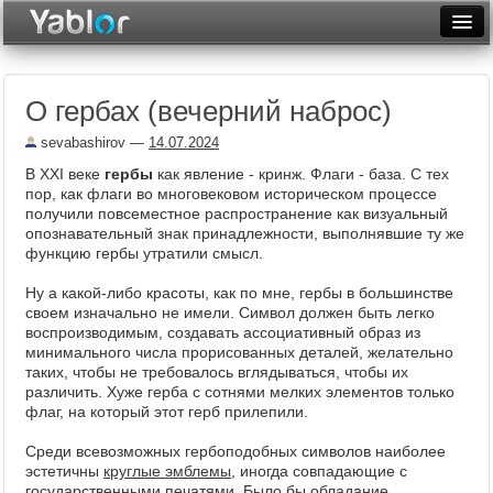
Разместить статью
Войти
О гербах (вечерний наброс)
Неделя
sevabashirov
—
14.07.2024
Месяц
В XXI веке
гербы
как явление - кринж. Флаги - база. С тех
пор, как флаги во многовековом историческом процессе
Рейтинги
получили повсеместное распространение как визуальный
опознавательный знак принадлежности, выполнявшие ту же
Архив
функцию гербы утратили смысл.
Фототоп
Ну а какой-либо красоты, как по мне, гербы в большинстве
своем изначально не имели. Символ должен быть легко
Видеотоп
воспроизводимым, создавать ассоциативный образ из
минимального числа прорисованных деталей, желательно
таких, чтобы не требовалось вглядываться, чтобы их
различить. Хуже герба с сотнями мелких элементов только
флаг, на который этот герб прилепили.
Среди всевозможных гербоподобных символов наиболее
эстетичны
круглые эмблемы
, иногда совпадающие с
государственными печатями. Было бы обладание