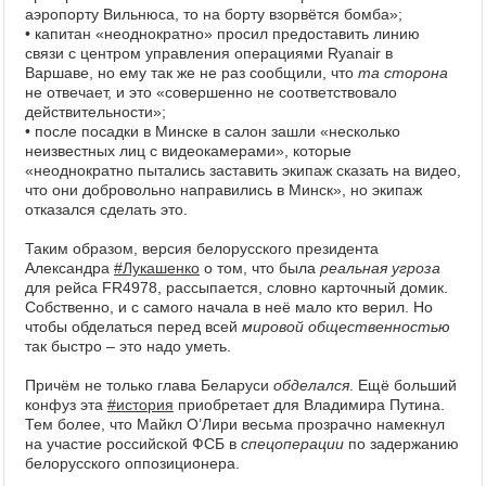
аэропорту Вильнюса, то на борту взорвётся бомба»;
• капитан «неоднократно» просил предоставить линию
связи с центром управления операциями Ryanair в
Варшаве, но ему так же не раз сообщили, что
та сторона
не отвечает, и это «совершенно не соответствовало
действительности»;
• после посадки в Минске в салон зашли «несколько
неизвестных лиц с видеокамерами», которые
«неоднократно пытались заставить экипаж сказать на видео,
что они добровольно направились в Минск», но экипаж
отказался сделать это.
Таким образом, версия белорусского президента
Александра
#Лукашенко
о том, что была
реальная угроза
для рейса FR4978, рассыпается, словно карточный домик.
Собственно, и с самого начала в неё мало кто верил. Но
чтобы обделаться перед всей
мировой общественностью
так быстро – это надо уметь.
Причём не только глава Беларуси
обделался
. Ещё больший
конфуз эта
#история
приобретает для Владимира Путина.
Тем более, что Майкл О’Лири весьма прозрачно намекнул
на участие российской ФСБ в
спецоперации
по задержанию
белорусского оппозиционера.