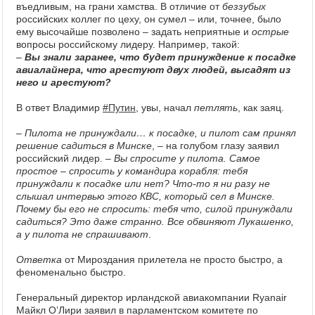
въедливым, на грани хамства. В отличие от
беззубых
российских коллег по цеху, он сумел – или, точнее, было
ему высочайше позволено – задать неприятные и
острые
вопросы российскому лидеру. Например, такой:
–
Вы знали заранее, что будет принуждение к посадке
авиалайнера, что арестуют двух людей, высадят из
него и арестуют?
В ответ Владимир
#Путин
, увы, начал
петлять
, как заяц.
–
Пилота не принуждали… к посадке, и пилот сам принял
решение садиться в Минске
, – на голубом глазу заявил
российский лидер. –
Вы спросите у пилота. Самое
простое ‒ спросить у командира корабля: тебя
принуждали к посадке или нет? Что-то я ни разу не
слышал интервью этого КВС, который сел в Минске.
Почему бы его не спросить: тебя что, силой принуждали
садиться? Это даже странно. Все обвиняют Лукашенко,
а у пилота не спрашивают
.
Ответка
от Мироздания прилетела не просто быстро, а
феноменально быстро.
Генеральный директор ирландской авиакомпании Ryanair
Майкл О’Лири заявил в парламентском комитете по