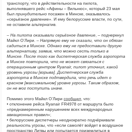
транспорту, что в действительности на пилота,
выполнявшего рейс «Афины – Вильнюс», который 23 мая
был
принудительно
посажен в Минске, оказывалось
«серьёзное давление». И ему белорусские власти, по сути,
не оставили альтернатив.
–
На пилота оказывали серьёзное давление
, – подчеркнул
Майкл О’Лири. –
Напрямую ему не сказали, что он обязан
садиться в Минске. Однако ему не предоставили другую
альтернативу, заявив, что можно сесть только в
Минске. После того как диспетчерская служба аэропорта
в Минске повторила, что не может связаться с
операционным центром Ryanair, пилот уточнил, какой
уровень угрозы [взрыва]. Диспетчерская служба
аэропорта в Минске подтвердила, что речь идет о
красном [максимальном] уровне угрозы. Таким образом,
он не мог поступить иначе
.
Помимо этого Майкл О’Лири
сообщил
, что:
• отклонение рейса Ryanair FR4978 от маршрута было
«преднамеренным нарушением всех международных
авиационных правил»;
• белорусские диспетчеры неоднократно подчёркивали
реальность
угрозы, что «если самолёт войдет в воздушное
пространство Литвы или попытается приземлиться в