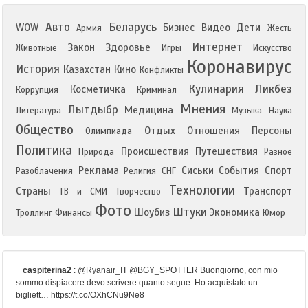
Авто
Беларусь
WOW
Бизнес
Видео
Дети
Армия
Жесть
Интернет
Закон
Здоровье
Животные
Игры
Искусство
Коронавирус
История
Казахстан
Кино
Конфликты
Кулинария
Ликбез
Косметичка
Коррупция
Криминал
Мнения
Лытдыбр
Медицина
Литература
Музыка
Наука
Общество
Отдых
Отношения
Персоны
Олимпиада
Политика
Происшествия
Путешествия
Природа
Разное
Реклама
Сиськи
События
Спорт
Разоблачения
Религия
СНГ
Технологии
Страны
Транспорт
ТВ и СМИ
Творчество
Фото
Штуки
Шоубиз
Экономика
Троллинг
Финансы
Юмор
caspiterina2
:
@Ryanair_IT @BGY_SPOTTER Buongiorno, con mio
sommo dispiacere devo scrivere quanto segue. Ho acquistato un
bigliett… https://t.co/OXhCNu9Ne8