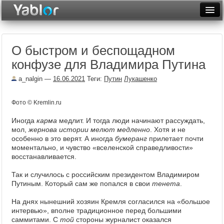
Разместить статью
Войти
О быстром и беспощадном
Неделя
конфузе для Владимира Путина
Месяц
a_nalgin
—
16.06.2021
Теги:
Путин
Лукашенко
Рейтинги
Фото © Kremlin.ru
Архив
Иногда
карма
медлит. И тогда люди начинают рассуждать,
мол,
жернова истории мелют медленно
Фототоп
. Хотя и не
особенно в это верят. А иногда
бумеранг
прилетает почти
моментально, и чувство «вселенской справедливости»
Видеотоп
восстанавливается.
Так и случилось с российским президентом Владимиром
Путиным. Который сам же попался в свои
тенета
.
На днях нынешний хозяин Кремля согласился на «большое
интервью», вполне традиционное перед большими
саммитами. С
той
стороны журналист оказался