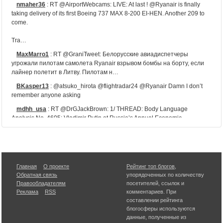
nmaher36
:
RT @AirportWebcams: LIVE: At last ! @Ryanair is finally
taking delivery of its first Boeing 737 MAX 8-200 EI-HEN. Another 209 to
come.
Tra…
MaxMarro1
:
RT @GraniTweet: Белорусские авиадиспетчеры
угрожали пилотам самолета Ryanair взрывом бомбы на борту, если
лайнер полетит в Литву. Пилотам н…
BKasper13
:
@atsuko_hirota @flightradar24 @Ryanair Damn I don’t
remember anyone asking
mdhh_usa
:
RT @DrGJackBrown: 1/ THREAD: Body Language
Analysis No. 4605: Vladimir Putin at Russia’s Annual Economic
Conference — Regarding "The U.S.…
peppesignore
:
RT @c_appendino: Uno straordinario risultato per
Torino: la nostra Città diventa base #Ryanair!
Tra poco il nostro commento in diretta Fac…
Главная
О проекте
Рейтинг топ блогов
,
TingisNekor
:
RT @TFT_Morocco: ✈️
Обратная связь
упорядоченных по количеству
ZIK_IA
:
Лукашенко доручив бути готовими до швидкої мобілізації
Правообладателям
посетителей, ссылок и
за його наказом
Реклама
RSS
комментариев. При
составлении рейтинга
#ZIK #ЗІК #новини #Україна #news #Ukraine
блогосферы используются
https://t.co/wncOvqAeyH
данные, полученные из