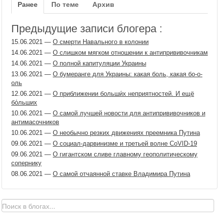
Ранее
По теме
Архив
Предыдущие записи блогера :
15.06.2021
—
О смерти Навального в колонии
14.06.2021
—
О слишком мягком отношении к антипрививочникам
14.06.2021
—
О полной капитуляции Украины
13.06.2021
—
О бумеранге для Украины: какая боль, какая бо-о-
оль
12.06.2021
—
О приближении больши́х неприятностей. И ещё
бо́льших
10.06.2021
—
О самой лучшей новости для антипрививочников и
антимасочников
10.06.2021
—
О необычно резких движениях преемника Путина
09.06.2021
—
О социал-дарвинизме и третьей волне CoVID-19
09.06.2021
—
О гигантском сливе главному геополитическому
сопернику
08.06.2021
—
О самой отчаянной ставке Владимира Путина