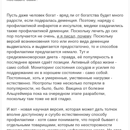
Пусть даже человек богат - вряд ли от богатства будет много
радости, если подкралась деменция. Поэтому, наряду с
профилактикой инфарктов и инсультов, медики озадачились
также профилактикой деменции. Поскольку лечить до сих
пор получается не очень,
и я писал, почему
. Поскольку
версий возникновения того или иного вида деменции
выдвигалось и выдвигается предостаточно, то и способов
профилактики предлагается немало. Тут и
средиземноморская диета - правда, её популярность в
последнее время сдаёт позиции. Активный образ жизни -
само собой. Мониторинг состояния сосудов и усилия по
поддержанию их в хорошем состоянии - само собой.
Постоянные, хоть и умеренные, умственные нагрузки -
естественно. Ноотропы тоже несколько потеряли в
популярности, но было, было. Вакцина от болезни
Альцгеймера пока на очередном этапе разработки,
поскольку там тоже не всё гладко.
И вот - новая научная версия, которая может дать толчок
вполне доступному и сугубо естественному способу
профилактики - хотя сами понимаете, что порой бывает с
отдельными товарищами, которым по неосторожности