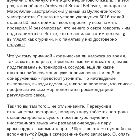
вручили стеклянную имитацию нефритового жезла. На этот
раз, как сообщает Archives of Sexual Behavior, постарался
Марк Аллен, австралийский учёный из Вуллонгонгского
университета. От него не успели увернуться 6016 людей
старше 50: всех поймал, всех опросил, у всех память
проверил. И резюмировал, что нечего о сексе говорить - им
надо заниматься. Вот те, кто не ленился с этим делом -
и
выглядят, как огурчики, и с памятью у них достоверно
получше
.
Что уж тому причиной - физическая ли нагрузка во время,
так сказать, процесса, гормональные ли показатели, им же
подстёгиваемые, тренировка сосудов, ещё ли какие
факторы либо сочетание уже перечисленных и ещё не
обнаруженных - предстоит уточнить. Но наблюдение
выполнено, выводы сделаны, и вполне вероятно, что список
профилактических мер пополнится рекомендацией
регулярного секса.
Так что вы там того... не отлынивайте. Перекусив в
итальянском ресторане, полирнув пару таблеток ноотропа
стаканом красного сухого, посетив курс изучения
иностранного языка или разгадав очередные пару
кроссвордов - вспомните про... Чёрт. Про что же нужно было
вспомнить-то? Ведь в склерознике было записано. О, опять