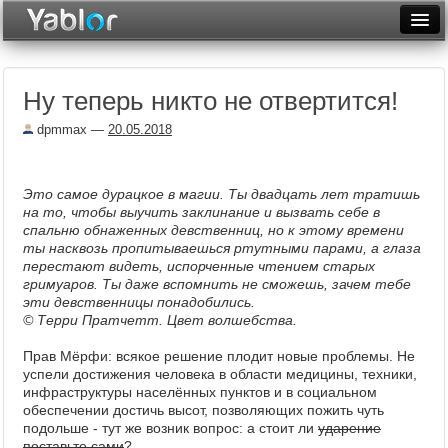
Разместить статью
Войти
Ну теперь никто не отвертится!
Неделя
dpmmax
—
20.05.2018
Месяц
Рейтинги
Это самое дурацкое в магии. Ты двадцать лет тратишь
на то, чтобы выучить заклинание и вызвать себе в
Архив
спальню обнаженных девственниц, но к этому времени
ты насквозь пропитываешься ртутными парами, а глаза
Фототоп
перестают видеть, испорченные чтением старых
гримуаров. Ты даже вспомнить не сможешь, зачем тебе
Видеотоп
эти девственницы понадобились.
© Терри Пратчетт. Цвет волшебства.
Прав Мёрфи: всякое решение плодит новые проблемы. Не
успели достижения человека в области медицины, техники,
инфраструктуры населённых пунктов и в социальном
обеспечении достичь высот, позволяющих пожить чуть
подольше - тут же возник вопрос: а стоит ли
ударение
поставьте сами
?