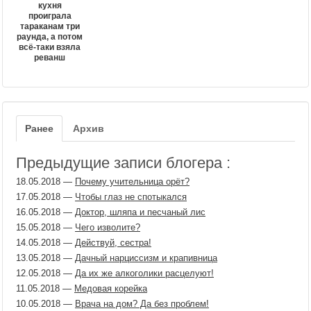
кухня
проиграла
тараканам три
раунда, а потом
всё-таки взяла
реванш
Ранее
Архив
Предыдущие записи блогера :
18.05.2018
—
Почему учительница орёт?
17.05.2018
—
Чтобы глаз не спотыкался
16.05.2018
—
Доктор, шляпа и песчаный лис
15.05.2018
—
Чего изволите?
14.05.2018
—
Действуй, сестра!
13.05.2018
—
Дачный нарциссизм и крапивница
12.05.2018
—
Да их же алкоголики расцелуют!
11.05.2018
—
Медовая корейка
10.05.2018
—
Врача на дом? Да без проблем!