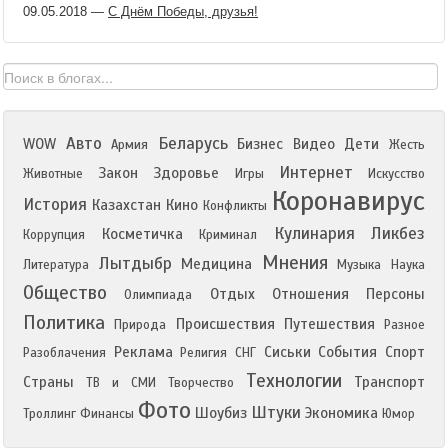
09.05.2018
—
С Днём Победы, друзья!
Авто
Беларусь
WOW
Бизнес
Видео
Дети
Армия
Жесть
Интернет
Закон
Здоровье
Животные
Игры
Искусство
Коронавирус
История
Казахстан
Кино
Конфликты
Кулинария
Ликбез
Косметичка
Коррупция
Криминал
Мнения
Лытдыбр
Медицина
Литература
Музыка
Наука
Общество
Отдых
Отношения
Персоны
Олимпиада
Политика
Происшествия
Путешествия
Природа
Разное
Реклама
Сиськи
События
Спорт
Разоблачения
Религия
СНГ
Технологии
Страны
Транспорт
ТВ и СМИ
Творчество
Фото
Штуки
Шоубиз
Экономика
Троллинг
Финансы
Юмор