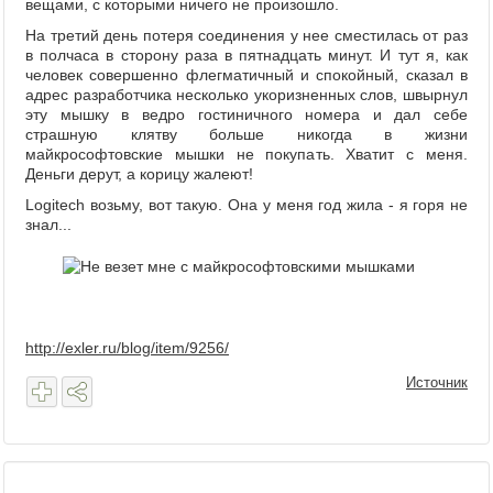
вещами, с которыми ничего не произошло.
На третий день потеря соединения у нее сместилась от раз
в полчаса в сторону раза в пятнадцать минут. И тут я, как
человек совершенно флегматичный и спокойный, сказал в
адрес разработчика несколько укоризненных слов, швырнул
эту мышку в ведро гостиничного номера и дал себе
страшную клятву больше никогда в жизни
майкрософтовские мышки не покупать. Хватит с меня.
Деньги дерут, а корицу жалеют!
Logitech возьму, вот такую. Она у меня год жила - я горя не
знал...
http://exler.ru/blog/item/9256/
Источник