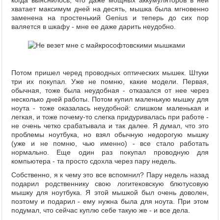
когда выяснилось, что даже мощных аккумуляторов в ней
хватает максимум дней на десять, мышка была мгновенно
заменена на простенький Genius и теперь до сих пор
валяется в шкафу - мне ее даже дарить неудобно.
Потом пришел черед проводных оптических мышек. Штуки
три их покупал. Уже не помню, какие модели. Первая,
обычная, тоже была неудобная - отказался от нее через
несколько дней работы. Потом купил маленькую мышку для
ноута - тоже оказалась неудобной: слишком маленькая и
легкая, и тоже почему-то слегка придуривалась при работе -
не очень четко срабатывала и так далее. Я думал, что это
проблемы ноутбука, но взял обычную недорогую мышку
(уже и не помню, чью именно) - все стало работать
нормально. Еще один раз покупал проводную для
компьютера - та просто сдохла через пару недель.
Собственно, я к чему это все вспомнил? Пару недель назад
подарил родственнику свою логитековскую блютусовую
мышку для ноутбука. Я этой мышкой был очень доволен,
поэтому и подарил - ему нужна была для ноута. При этом
подумал, что сейчас куплю себе такую же - и все дела.