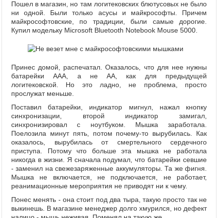
Пошел в магазин, но там логитековских блютусовых не было
ни одной. Были только асусы и майкрософты. Причем
майкрософтовские, по традиции, были самые дорогие.
Купил модельку Microsoft Bluetooth Notebook Mouse 5000.
Принес домой, распечатал. Оказалось, что для нее нужны
батарейки ААА, а не АА, как для предыдущей
логитековской. Но это ладно, не проблема, просто
прослужат меньше.
Поставил батарейки, индикатор мигнул, нажал кнопку
синхронизации, второй индикатор замигал,
синхронизировал с ноутбуком. Мышка заработала.
Поелозила минут пять, потом почему-то вырубилась. Как
оказалось, вырубилась от смертельного сердечного
приступа. Потому что больше эта мышка не работала
никогда в жизни. Я сначала подумал, что батарейки севшие
- заменил на свежезаряженные аккумуляторы. Та же фигня.
Мышка не включается, не подключается, не работает,
реанимационные мероприятия не приводят ни к чему.
Понес менять - она стоит под два тыра, такую просто так не
выкинешь. В магазине менеджер долго хмурился, но дефект
налицо - мышь неживая. Поменял на такую же.