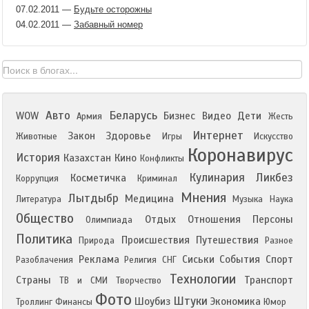
07.02.2011
—
Будьте осторожны
04.02.2011
—
Забавный номер
Авто
Беларусь
WOW
Бизнес
Видео
Дети
Армия
Жесть
Интернет
Закон
Здоровье
Животные
Игры
Искусство
Коронавирус
История
Казахстан
Кино
Конфликты
Кулинария
Ликбез
Косметичка
Коррупция
Криминал
Мнения
Лытдыбр
Медицина
Литература
Музыка
Наука
Общество
Отдых
Отношения
Персоны
Олимпиада
Политика
Происшествия
Путешествия
Природа
Разное
Реклама
Сиськи
События
Спорт
Разоблачения
Религия
СНГ
Технологии
Страны
Транспорт
ТВ и СМИ
Творчество
Фото
Штуки
Шоубиз
Экономика
Троллинг
Финансы
Юмор