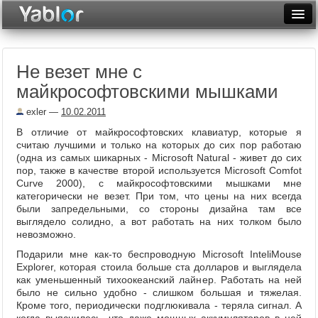
Разместить статью
Войти
Не везет мне с
Неделя
майкрософтовскими мышками
Месяц
exler
—
10.02.2011
Рейтинги
В отличие от майкрософтовских клавиатур, которые я
считаю лучшими и только на которых до сих пор работаю
Архив
(одна из самых шикарных - Microsoft Natural - живет до сих
пор, также в качестве второй используется Microsoft Comfot
Curve 2000), с майкрософтовскими мышками мне
Фототоп
категорически не везет. При том, что цены на них всегда
были запредельными, со стороны дизайна там все
Видеотоп
выглядело солидно, а вот работать на них толком было
невозможно.
Подарили мне как-то беспроводную Microsoft InteliMouse
Explorer, которая стоила больше ста долларов и выглядела
как уменьшенный тихоокеанский лайнер. Работать на ней
было не сильно удобно - слишком большая и тяжелая.
Кроме того, периодически подглюкивала - теряла сигнал. А