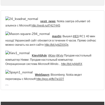
vesti_news
:
Nokia завтра объявит об
альянсе с Microsoft
http://vesti.ru/t?427445
max0n
:
Вышел
#IE9
RC1 40 мин
назад! Украинский сайт обновится в течении 4 часов. Прямо сейчас
можно скачать на англ сайте
http://bit.ly/dZXXQs
KievAllAdv
:
#Kiev
#Kyiv
Продам настольный
компьютер Нивки: Продам настольный компьютер:
Операционная система Microsoft Windo...
http://bit.ly/ijibRX
WebSpayn
:
Bloomberg: Nokia ведет
переговоры с Microsoft
http://goo.gl/fb/7w1DT
pdidenko
:
Нынче
популярен текст
http://bit.ly/fH6Azg
в контексте предстоящего анонса
Nokia/Microsoft ;-) Что, думаете, будет винда на Nokia-фонах?..