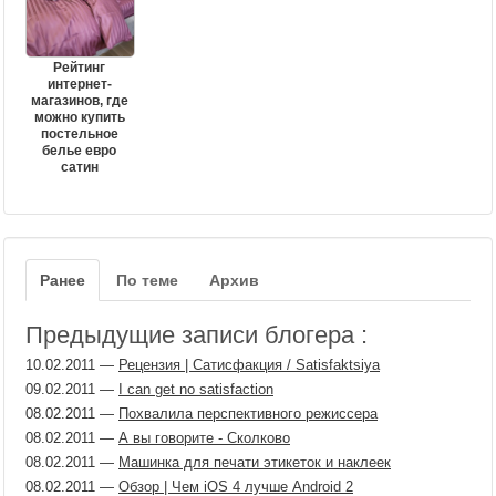
Рейтинг
интернет-
магазинов, где
можно купить
постельное
белье евро
сатин
Ранее
По теме
Архив
Предыдущие записи блогера :
10.02.2011
—
Рецензия | Сатисфакция / Satisfaktsiya
09.02.2011
—
I can get no satisfaction
08.02.2011
—
Похвалила перспективного режиссера
08.02.2011
—
А вы говорите - Сколково
08.02.2011
—
Машинка для печати этикеток и наклеек
08.02.2011
—
Обзор | Чем iOS 4 лучше Android 2