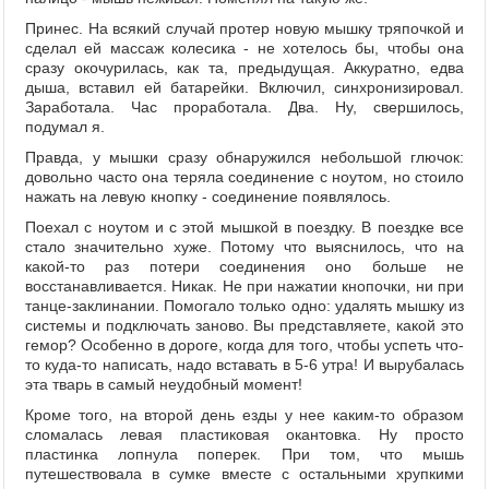
Принес. На всякий случай протер новую мышку тряпочкой и
сделал ей массаж колесика - не хотелось бы, чтобы она
сразу окочурилась, как та, предыдущая. Аккуратно, едва
дыша, вставил ей батарейки. Включил, синхронизировал.
Заработала. Час проработала. Два. Ну, свершилось,
подумал я.
Правда, у мышки сразу обнаружился небольшой глючок:
довольно часто она теряла соединение с ноутом, но стоило
нажать на левую кнопку - соединение появлялось.
Поехал с ноутом и с этой мышкой в поездку. В поездке все
стало значительно хуже. Потому что выяснилось, что на
какой-то раз потери соединения оно больше не
восстанавливается. Никак. Не при нажатии кнопочки, ни при
танце-заклинании. Помогало только одно: удалять мышку из
системы и подключать заново. Вы представляете, какой это
гемор? Особенно в дороге, когда для того, чтобы успеть что-
то куда-то написать, надо вставать в 5-6 утра! И вырубалась
эта тварь в самый неудобный момент!
Кроме того, на второй день езды у нее каким-то образом
сломалась левая пластиковая окантовка. Ну просто
пластинка лопнула поперек. При том, что мышь
путешествовала в сумке вместе с остальными хрупкими