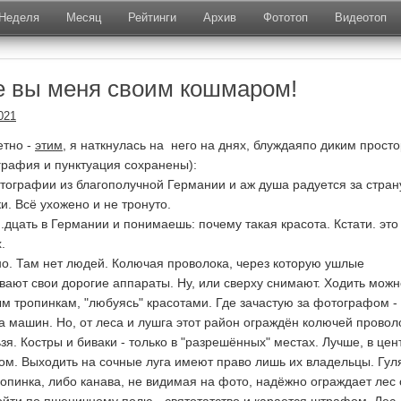
Неделя
Месяц
Рейтинги
Архив
Фототоп
Видеотоп
 вы меня своим кошмаром!
021
о -
этим
, я наткнулась на него на днях, блуждаяпо диким прост
рафия и пунктуация сохранены):
тографии из благополучной Германии и аж душа радуется за стран
ки. Всё ухожено и не тронуто.
..дцать в Германии и понимаешь: почему такая красота. Кстати. это
.
тно. Там нет людей. Колючая проволока, через которую ушлые
ают свои дорогие аппараты. Ну, или сверху снимают. Ходить можн
м тропинкам, "любуясь" красотами. Где зачастую за фотографом -
а машин. Но, от леса и лушга этот район ограждён колючей провол
зя. Костры и биваки - только в "разрешённых" местах. Лучше, в цен
ом. Выходить на сочные луга имеют право лишь их владельцы. Гул
ропинка, либо канава, не видимая на фото, надёжно ограждает лес 