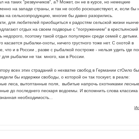
л на таких "резвунчиков", а? Может, он не в курсе, но немецкие
енно на западе страны, и так не особо роскошествуют, и, если бы 
тва на сельхозпродукцию, многие бы давно разорились.
ителей приобщиться к радостям сельской жизни нынче
едлагают отдых на своем подворье с "погружением" в крестьянский
ь недорого, поэтому такой отдых популярен среди семей с детьми.
ыбалки-охоты, ничего грустного тоже нет. С охотой в
, что и в России , разве с рыбалкой построже - нельзя удить где по
 для рыбалки не так много, как в России.
тих страданий о нехватке свобод в Германии стОило б
лядели бы издержки свободы, о которой он так тоскует, в реале:
ные леса, вытоптанные поля, выбитые напрочь охотниками лесны
ные до последнего пескаря водоемы. И вспомнить слова классика 
ознанная необходимость...
Ис