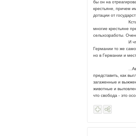
бы он на отреагирова
крестьяне, причем им
дотации от государс
Кстати, для люб
многие крестьяне пр
сельхозработы. Очен
И что касается р
Германии то же самое
но в Германии и мест
...Автору всех э
представить, как выг
загаженные и выжже
животные и выловлен
что свобода - это ос