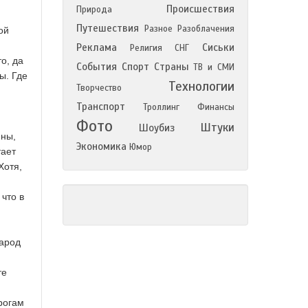
Происшествия
Природа
Путешествия
Разное
Разоблачения
ой
Реклама
Сиськи
Религия
СНГ
о, да
События
Спорт
Страны
ТВ и СМИ
ы. Где
Технологии
Творчество
Транспорт
Троллинг
Финансы
Фото
Штуки
Шоубиз
ны,
Экономика
Юмор
тает
Хотя,
что в
народ
те
огам