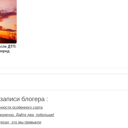
сле ДТП:
перед
аписи блогера :
чности особенного сорта
конечно. Дайте два, побольше!
уехал, это мы привыкли