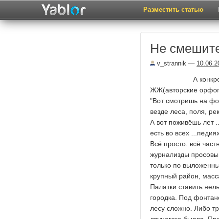
Разместить статью
Не смешите
v_strannik
—
10.06.2
А конкретн
ЖЖ(авторские орфог
"Вот смотришь на фо
везде леса, поля, ре
А вот поживёшь лет .
есть во всех ...педиях
Всё просто: всё час
журнализды просовыв
только по выложенны
крупный район, масс
Палатки ставить нель
городка. Под фонтан
лесу сложно. Либо т