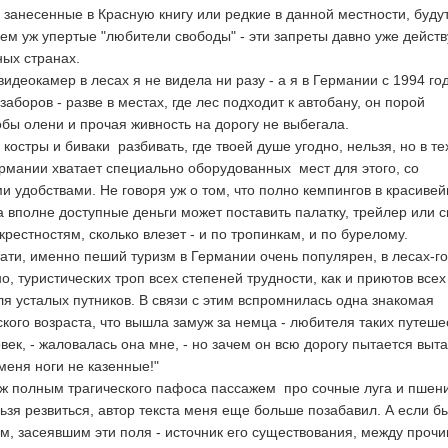
 занесенные в Красную книгу или редкие в данной местности, буду
сем уж упертые "любители свободы" - эти запреты давно уже дейст
ных странах.
есах я не видела ни разу - а я в Германии с 1994 год
заборов - разве в местах, где лес подходит к автобану, он порой
обы олени и прочая живность на дорогу не выбегала.
аки разбивать, где твоей душе угодно, нельзя, но в тех
ермании хватает специально оборудованных мест для этого, со
и удобствами. Не говоря уж о том, что полно кемпингов в красиве
а вполне доступные деньги может поставить палатку, трейлер или с
окрестностям, сколько влезет - и по тропинкам, и по бурелому.
пеший туризм в Германии очень популярен, в лесах-го
о, туристических троп всех степеней трудности, как и приютов всех
ля усталых путников. В связи с этим вспромнилась одна знакомая
кого возраста, что вышла замуж за немца - любителя таких путеше
век, - жаловалась она мне, - но зачем он всю дорогу пытается выт
меня ноги не казенные!"
гического пафоса пассажем про сочные луга и пшени
ьзя резвиться, автор текста меня еще больше позабавил. А если б
м, засеявшим эти поля - источник его существования, между прочи