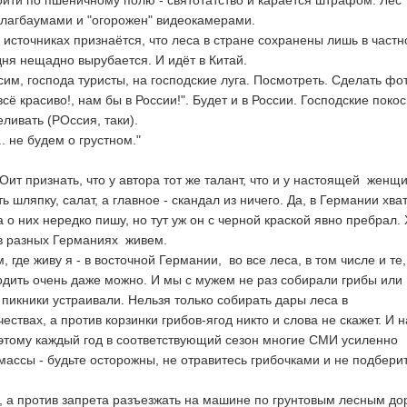
ойти по пшеничному полю - святотатство и карается штрафом. Лес
лагбаумами и "огорожен" видеокамерами.
источниках признаётся, что леса в стране сохранены лишь в частн
дня нещадно вырубается. И идёт в Китай.
сим, господа туристы, на господские луга. Посмотреть. Сделать фот
всё красиво!, нам бы в России!". Будет и в России. Господские покос
еливать (РОссия, таки).
.. не будем о грустном."
ь, что у автора тот же талант, что и у настоящей женщи
ь шляпку, салат, а главное - скандал из ничего. Да, в Германии хва
а о них нередко пишу, но тут уж он с черной краской явно пребрал. 
в разных Германиях живем.
 в восточной Германии, во все леса, в том числе и те, 
одить очень даже можно. И мы с мужем не раз собирали грибы или
и пикники устраивали. Нельзя только собирать дары леса в
твах, а против корзинки грибов-ягод никто и слова не скажет. И 
оэтому каждый год в соответствующий сезон многие СМИ усиленно
ссы - будьте осторожны, не отравитесь грибочками и не подбери
прета разъезжать на машине по грунтовым лесным дор