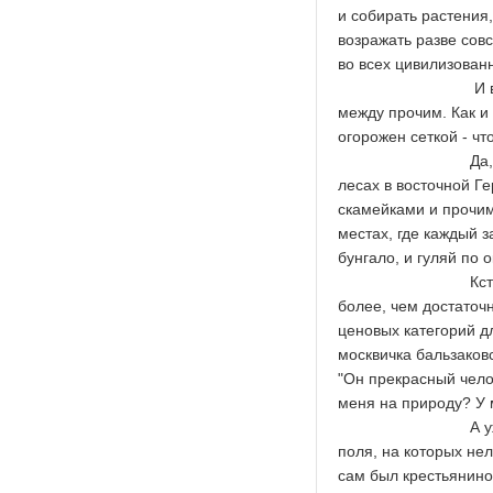
и собирать растения,
возражать разве сов
во всех цивилизован
И видеокамер в л
между прочим. Как и 
огорожен сеткой - чт
Да, костры и бив
лесах в восточной Г
скамейками и прочим
местах, где каждый з
бунгало, и гуляй по 
Кстати, именно 
более, чем достаточн
ценовых категорий д
москвичка бальзаковс
"Он прекрасный чело
меня на природу? У 
А уж полным тра
поля, на которых нел
сам был крестьянино