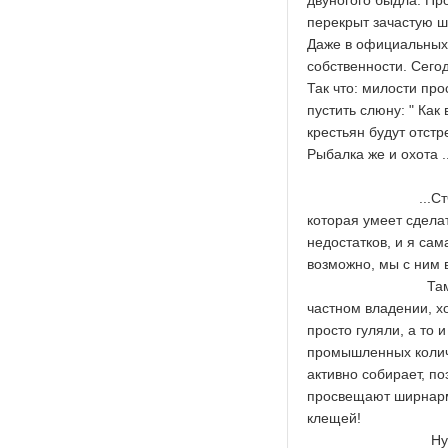
двуногого быдла. Пр
перекрыт зачастую ш
Даже в официальных 
собственности. Сего
Так что: милости про
пустить слюну: " Как 
крестьян будут отстр
Рыбалка же и охота .
...СтОит признат
которая умеет сделат
недостатков, и я сам
возможно, мы с ним 
Там, где живу я -
частном владении, х
просто гуляли, а то 
промышленных количес
активно собирает, п
просвещают ширнарма
клещей!
Ну, а против за