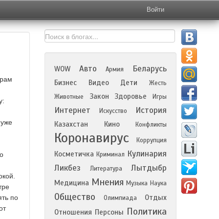
Войти
Авто
Беларусь
WOW
Армия
орам
Бизнес
Видео
Дети
Жесть
Закон
Здоровье
Животные
Игры
у:
Интернет
История
Искусство
 уже
Казахстан
Кино
Конфликты
Коронавирус
Коррупция
Кулинария
Косметичка
о
Криминал
Ликбез
Лытдыбр
Литература
окой.
Мнения
Медицина
Музыка
Наука
тре
Общество
Отдых
ять по
Олимпиада
от
Политика
Отношения
Персоны