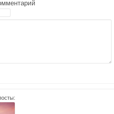
омментарий
посты: