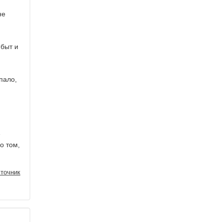
не
 быт и
пало,
ы
е
о том,
точник