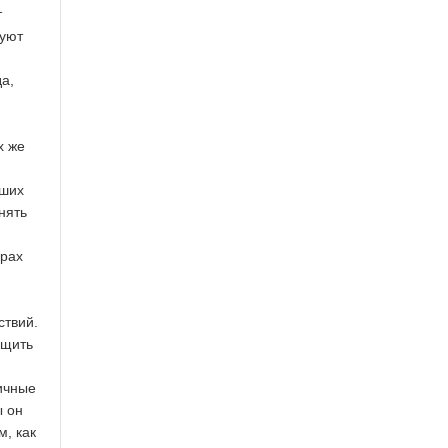
т
вуют
а,
 же
йших
нять
рах
ствий.
ащить
чные
ы он
м, как